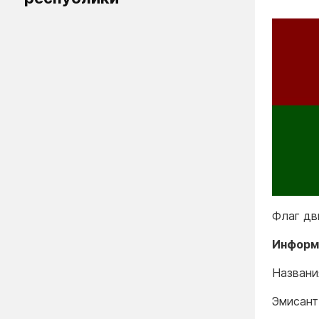
Флаг дв
Информ
Названи
Эмисант