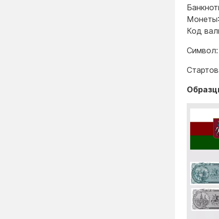
Банкноты
Монеты: 
Код ва
Символ:
Стартова
Образц