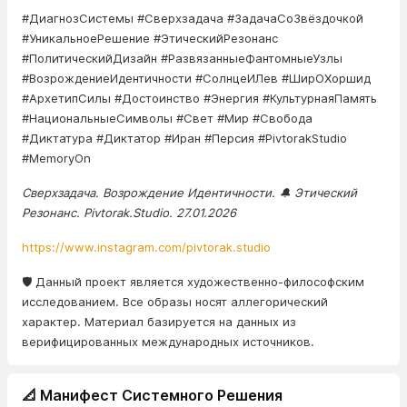
#ДиагнозСистемы #Сверхзадача #ЗадачаСоЗвёздочкой
#УникальноеРешение #ЭтическийРезонанс
#ПолитическийДизайн #РазвязанныеФантомныеУзлы
#ВозрождениеИдентичности #СолнцеИЛев #ШирОХоршид
#АрхетипСилы #Достоинство #Энергия #КультурнаяПамять
#НациональныеСимволы #Свет #Мир #Свобода
#Диктатура #Диктатор #Иран #Персия #PivtorakStudio
#MemoryOn
Сверхзадача. Возрождение Идентичности. 🔔 Этический
Резонанс. Pivtorak.Studio. 27.01.2026
https://www.instagram.com/pivtorak.studio
🛡️ Данный проект является художественно-философским
исследованием. Все образы носят аллегорический
характер. Материал базируется на данных из
верифицированных международных источников.
📐 Манифест Системного Решения