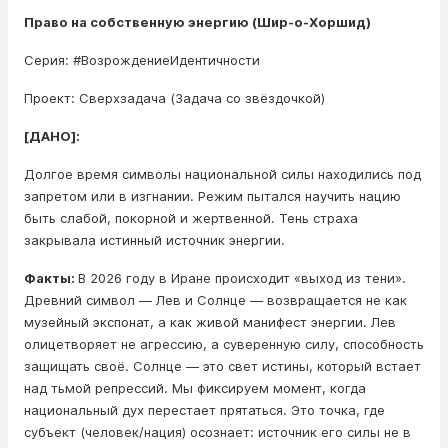
Право на собственную энергию (Шир-о-Хоршид)
Серия: #ВозрождениеИдентичности
Проект: Сверхзадача (Задача со звёздочкой)
[ДАНО]:
Долгое время символы национальной силы находились под
запретом или в изгнании. Режим пытался научить нацию
быть слабой, покорной и жертвенной. Тень страха
закрывала истинный источник энергии.
Факты:
В 2026 году в Иране происходит «выход из тени».
Древний символ — Лев и Солнце — возвращается не как
музейный экспонат, а как живой манифест энергии. Лев
олицетворяет не агрессию, а суверенную силу, способность
защищать своё. Солнце — это свет истины, который встает
над тьмой репрессий. Мы фиксируем момент, когда
национальный дух перестает прятаться. Это точка, где
субъект (человек/нация) осознает: источник его силы не в