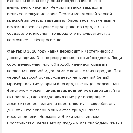
Идеологическая оккупация всегда начинается с
визуального насилия. Режим пытался закрасить
величественную историю Персии монотонной черной
краской запретов, завешивал барельефы лозунгами и
искажал архитектурное пространство городов. Это
создавало иллюзию, что прошлого не существует, а
настоящее — беспросветно.
Факты:
В 2026 году нация переходит к «эстетической
деоккупации». Это не разрушение, а освобождение. Люди
собственноручно, чистой водой, начинают смывать
наслоения лживой идеологии с камня своих городов. Под
черной краской обнаруживается нетронутый белый
мрамор, вечные узоры и благородные лица предков. Мы
фиксируем момент
цивилизационной реставрации
. Это
акт заботы, где каждое движение рук возвращает
архитектуре её правду, а пространству — способность
дышать. Это завершающий этап триады: после
восстановления Времени и Этики мы очищаем
Пространство, делая его пригодным для свободной жизни.