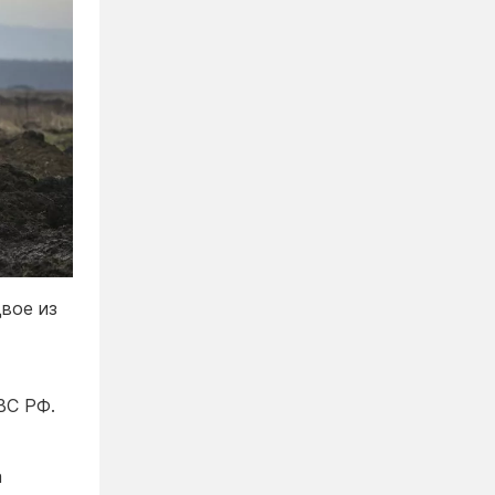
двое из
ВС РФ.
а