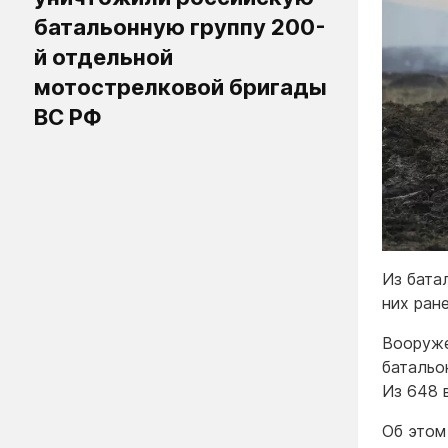
батальонную группу 200-
й отдельной
мотострелковой бригады
ВС РФ
Из бата
них ран
Вооруже
батальо
Из 648 
Об этом