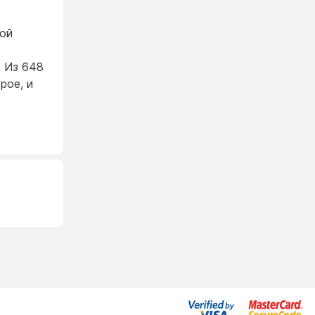
вой
. Из 648
рое, и