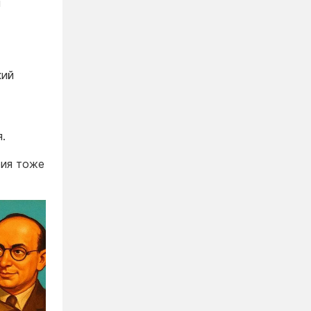
и
кий
.
рия тоже