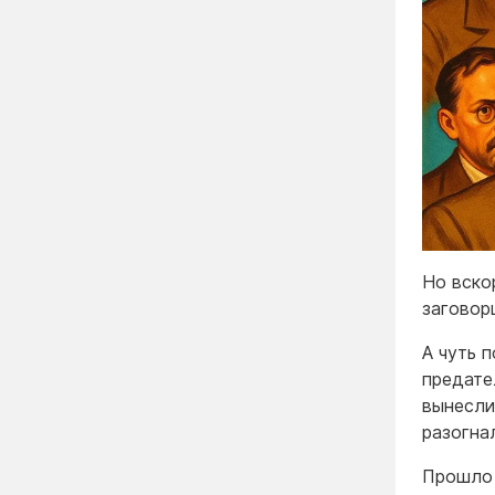
Но вско
заговор
А чуть 
предате
вынесли
разогна
Прошло 