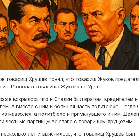
ре товарищ Хрущев понял, что товарищ Жуков предател
щик. И сослал товарища Жукова на Урал.
позже вскрылось что и Сталин был врагом, вредителем и
лем. А вместе с ним и большая часть политбюро. Тогда
 из мавзолея, а политбюро и примкнувшего к ним Шеле
ли честные партийцы во главе с товарищем Хрущевым.
несколько лет и выяснилось, что товарищ Хрущев был