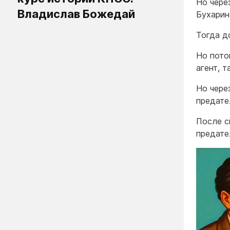
Но чере
Владислав Божедай
Бухарин
Тогда д
Но пото
агент, 
Но чере
предате
После с
предате