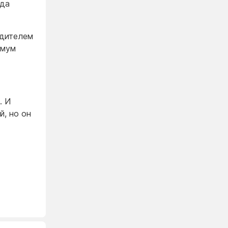
гда
едителем
имум
. И
й, но он