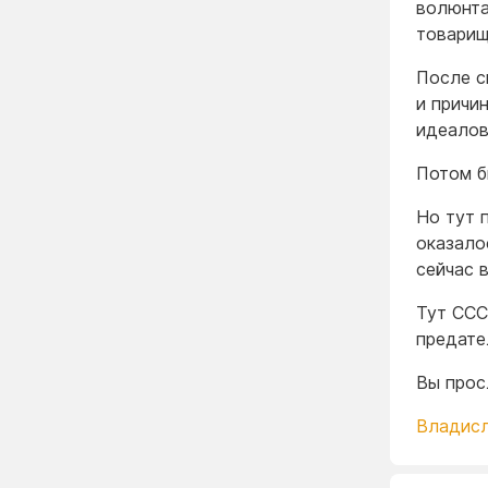
волюнта
товарищ
После с
и причи
идеалов
Потом б
Но тут 
оказало
сейчас в
Тут ССС
предате
Вы прос
Владис