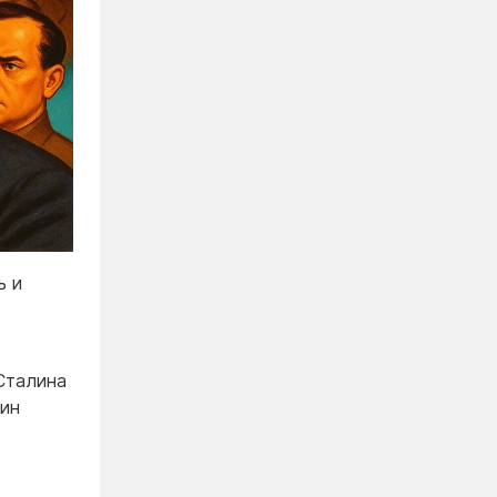
ь и
 Сталина
пин