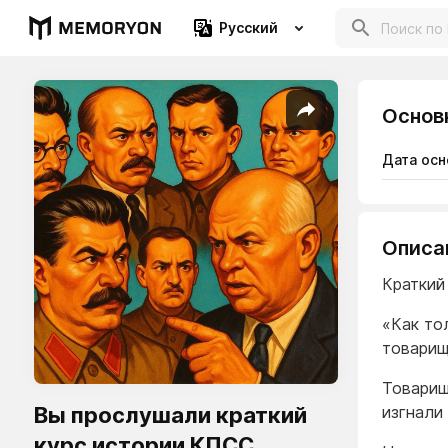
Русский
Основ
Дата осн
Описа
Краткий
«Как то
товарищ
Товарищ
Вы прослушали краткий
изгнали
курс истории КПСС.