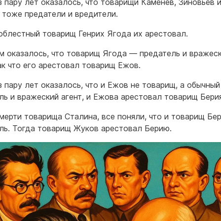
з пару лет оказалось, что товарищи Каменев, Зиновьев 
 тоже предатели и вредители.
облестный товарищ Генрих Ягода их арестовал.
м оказалось, что товарищ Ягода — предатель и вражес
так что его арестовал товарищ Ежов.
з пару лет оказалось, что и Ежов не товарищ, а обычный
ль и вражеский агент, и Ежова арестовал товарищ Берия
мерти товарища Сталина, все поняли, что и товарищ Бе
ль. Тогда товарищ Жуков арестовал Берию.