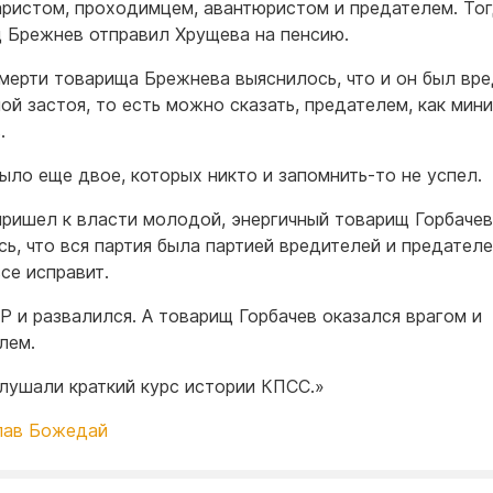
ристом, проходимцем, авантюристом и предателем. То
 Брежнев отправил Хрущева на пенсию.
мерти товарища Брежнева выяснилось, что и он был вр
ной застоя, то есть можно сказать, предателем, как мин
.
ыло еще двое, которых никто и запомнить-то не успел.
пришел к власти молодой, энергичный товарищ Горбачев
сь, что вся партия была партией вредителей и предателе
се исправит.
Р и развалился. А товарищ Горбачев оказался врагом и
лем.
лушали краткий курс истории КПСС.»
лав Божедай