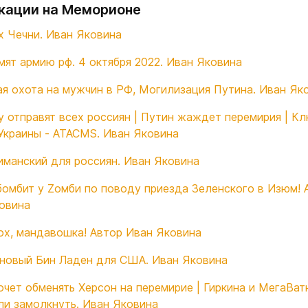
кации на Меморионе
 Чечни. Иван Яковина
мят армию рф. 4 октября 2022. Иван Яковина
я охота на мужчин в РФ, Могилизация Путина. Иван Як
у отправят всех россиян | Путин жаждет перемирия | Кл
Украины - ATACMS. Иван Яковина
иманский для россиян. Иван Яковина
бомбит у Zомби по поводу приезда Зеленского в Изюм! 
овина
ох, мандавошка! Автор Иван Яковина
 новый Бин Ладен для США. Иван Яковина
очет обменять Херсон на перемирие | Гиркина и МегаВат
ли замолкнуть. Иван Яковина