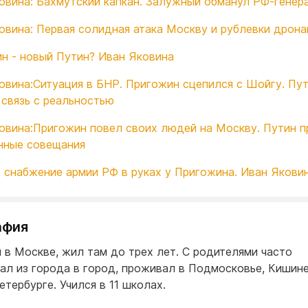
овина: Бахмутский капкан. Залужный обманул РФ-генер
овина: Первая солидная атака Москву и рублевки дрон
н - новый Путин? Иван Яковина
овина:Ситуация в БНР. Пригожин сцепился с Шойгу. Пу
 связь c реальностью
овина:Пригожин повел своих людей на Москву. Путин 
нные совещания
 снабжение армии РФ в руках у Пригожина. Иван Якови
афия
 в Москве, жил там до трех лет. С родителями часто
ал из города в город, проживал в Подмосковье, Кишине
етербурге. Учился в 11 школах.