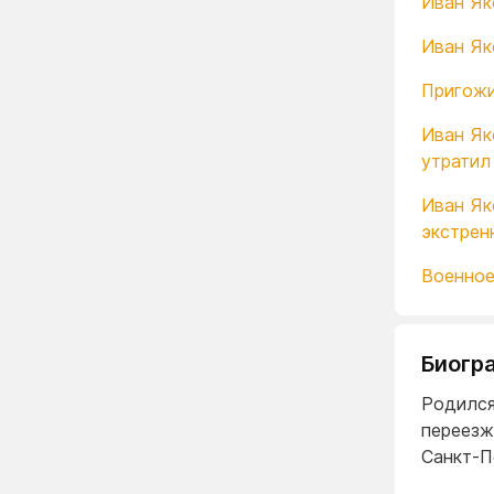
Иван Як
Иван Як
Пригожи
Иван Як
утратил
Иван Як
экстрен
Военное
Биогр
Родился
переезж
Санкт-П