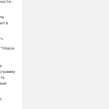
ности -
ле
Жил в
».
 "Новое
й
а
рограмму
сть
ным
ю