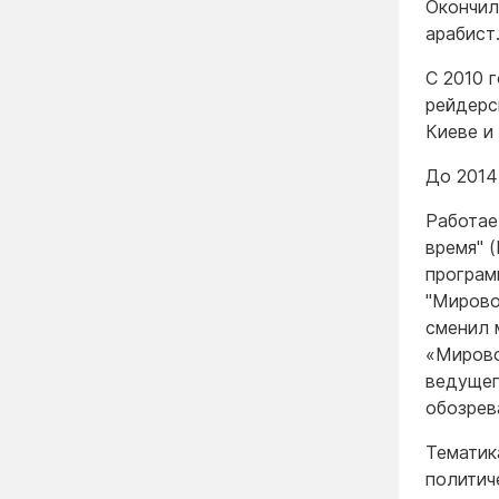
Окончил
арабист
С 2010 
рейдерс
Киеве и
До 2014
Работае
время" 
програм
"Мирово
сменил 
«Мирово
ведущег
обозрев
Тематик
политич