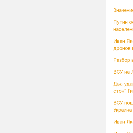
Значени
Путин о
населен
Иван Як
дронов 
Разбор 
ВСУ на 
Два уда
стон" Г
ВСУ пош
Украина
Иван Як