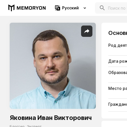
Русский
Основ
Род дея
Дата ро
Образов
Место р
Гражданс
Яковина Иван Викторович
Блоггер
,
Эксперт
,