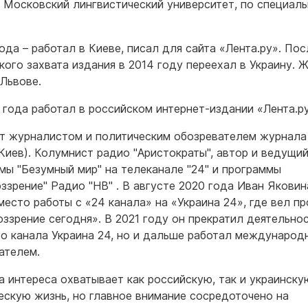
 Московский лингвистический университет, по специаль
.
года – работал в Киеве, писал для сайта «Лента.ру». Пос
кого захвата издания в 2014 году переехал в Украину. 
 Львове.
 года работал в российском интернет-издании «Лента.ру
т журналистом и политическим обозревателем журнала
(Киев). Колумнист радио "Аристократы", автор и ведущи
мы "Безумный мир" на телеканале "24" и программы
ззрение" Радио "НВ" . В августе 2020 года Иван Яковин
место работы с «24 канала» на «Украина 24», где вел п
ззрение сегодня». В 2021 году он прекратил деятельно
о канала Украина 24, но и дальше работал международ
ателем.
а интереса охватывает как российскую, так и украинску
ескую жизнь, но главное внимание сосредоточено на