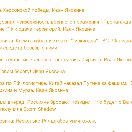
е Херсонской победы. Иван Яковина
сознал неизбежность военного поражения | Пропаганда
ие РФ к сдаче территорий. Иван Яковина
овина: Кремль избавляется от "гиркинцев" | ВС РФ лиша
и средств борьбы с ними
выступления военного преступника Гиркина. Иван Якови
Левом берегу! Иван Яковина
ра по РФ-логистике. Китай наказал Путина за фашизм. 
иркина и Мурза. Иван Яковина
ли вперед. Россияне бросают позиции. Что будет с Ваг
 получила Storm Shadow
овина: Несколько РФ-штабов уничтожены