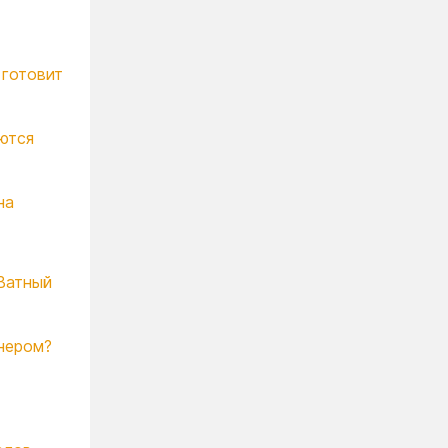
 готовит
ются
на
"Ватный
нером?