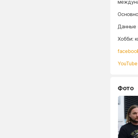
междуна
Основно
Данные 
Хобби: 
faceboo
YouTube
Фото