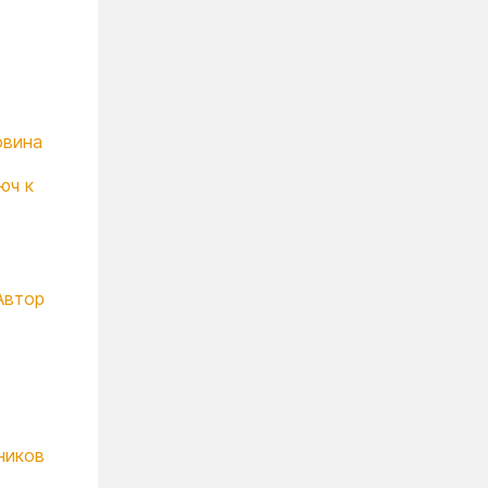
овина
юч к
Автор
ников