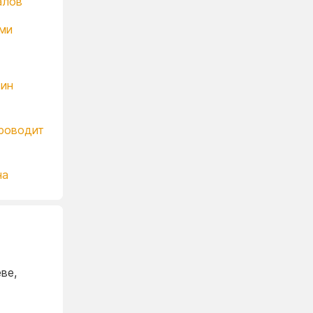
алов
ами
тин
проводит
на
ве,