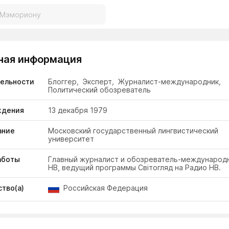
ная информация
тельности
Блоггер
,
Эксперт
,
Журналист-международник
,
Политический обозреватель
ждения
13 декабря 1979
ание
Московский государственный лингвистический
университет
аботы
Главный журналист и обозреватель-международн
НВ, ведущий программы Світогляд на Радио НВ.
тво(а)
Российская Федерация