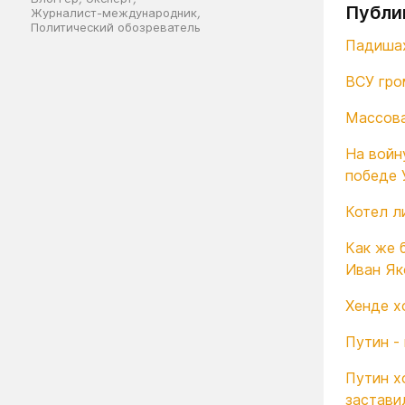
Публи
Журналист-международник
,
Политический обозреватель
Падишах
ВСУ гро
Массова
На войн
победе 
Котел л
Как же 
Иван Як
Хенде х
Путин -
Путин х
застави