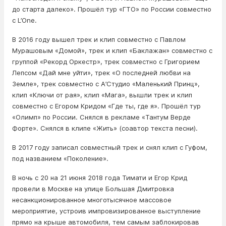
до старта далеко». Прошёл тур «ГТО» по России совместно
с L’One.
В 2016 году вышел трек и клип совместно с Павлом
Мурашовым «Домой», трек и клип «Баклажан» совместно с
группой «Рекорд Оркестр», трек совместно с Григорием
Лепсом «Дай мне уйти», трек «О последней любви на
Земле», трек совместно с А’Студио «Маленький Принц»,
клип «Ключи от рая», клип «Мага», вышли трек и клип
совместно с Егором Кридом «Где ты, где я». Прошёл тур
«Олимп» по России. Снялся в рекламе «Тантум Верде
Форте». Снялся в клипе «Жить» (соавтор текста песни).
В 2017 году записал совместный трек и снял клип с Гуфом,
под названием «Поколение».
В ночь с 20 на 21 июня 2018 года Тимати и Егор Крид
провели в Москве на улице Большая Дмитровка
несанкционированное многотысячное массовое
мероприятие, устроив импровизированное выступление
прямо на крыше автомобиля, тем самым заблокировав