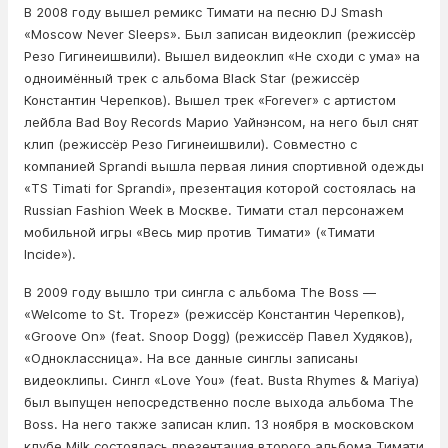
В 2008 году вышел ремикс Тимати на песню DJ Smash
«Moscow Never Sleeps». Был записан видеоклип (режиссёр
Резо Гигинеишвили). Вышел видеоклип «Не сходи с ума» на
одноимённый трек с альбома Black Star (режиссёр
Константин Черепков). Вышел трек «Forever» с артистом
лейбла Bad Boy Records Марио Уайнэнсом, на него был снят
клип (режиссёр Резо Гигинеишвили). Совместно с
компанией Sprandi вышла первая линия спортивной одежды
«TS Timati for Sprandi», презентация которой состоялась на
Russian Fashion Week в Москве. Тимати стал персонажем
мобильной игры «Весь мир против Тимати» («Тимати
Incide»).
В 2009 году вышло три сингла с альбома The Boss —
«Welcome to St. Tropez» (режиссёр Константин Черепков),
«Groove On» (feat. Snoop Dogg) (режиссёр Павел Худяков),
«Одноклассница». На все данные синглы записаны
видеоклипы. Сингл «Love You» (feat. Busta Rhymes & Mariya)
был выпущен непосредственно после выхода альбома The
Boss. На него также записан клип. 13 ноября в московском
клубе Milk состоялась презентация второго альбома Тимати