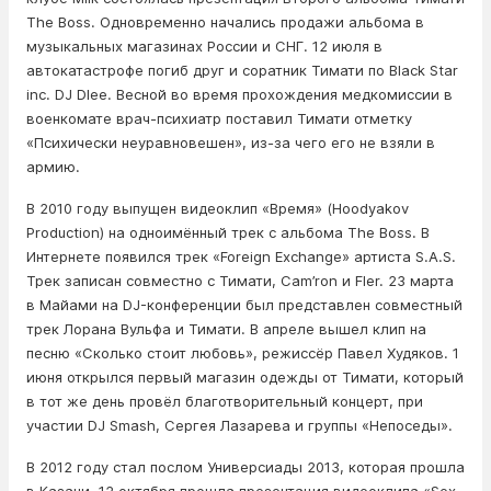
The Boss. Одновременно начались продажи альбома в
музыкальных магазинах России и СНГ. 12 июля в
автокатастрофе погиб друг и соратник Тимати по Black Star
inc. DJ Dlee. Весной во время прохождения медкомиссии в
военкомате врач-психиатр поставил Тимати отметку
«Психически неуравновешен», из-за чего его не взяли в
армию.
В 2010 году выпущен видеоклип «Время» (Hoodyakov
Production) на одноимённый трек с альбома The Boss. В
Интернете появился трек «Foreign Exchange» артиста S.A.S.
Трек записан совместно с Тимати, Cam’ron и Fler. 23 марта
в Майами на DJ-конференции был представлен совместный
трек Лорана Вульфа и Тимати. В апреле вышел клип на
песню «Сколько стоит любовь», режиссёр Павел Худяков. 1
июня открылся первый магазин одежды от Тимати, который
в тот же день провёл благотворительный концерт, при
участии DJ Smash, Сергея Лазарева и группы «Непоседы».
В 2012 году стал послом Универсиады 2013, которая прошла