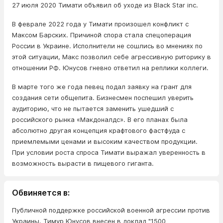
27 июля 2020 Тимати объявил об уходе из Black Star inc.
В феврале 2022 года у Тимати произошел конфликт с
Максом Барских. Причиной спора стала спецоперация
России в Украине. Исполнители не сошлись во мнениях по
этой ситуации, Макс позволил себе агрессивную риторику в
отношении РФ. Юнусов гневно ответил на реплики коллеги.
В марте того же года певец подал заявку на грант для
создания сети общепита. Бизнесмен поспешил уверить
аудиторию, что не пытается заменить ушедший с
российского рынка «Макдоналдс». В его планах была
абсолютно другая концепция крафтового фастфуда с
приемлемыми ценами и высоким качеством продукции.
При условии роста спроса Тимати выражал уверенность в
возможность вырасти в пищевого гиганта.
Обвиняется в:
Публичной поддержке российской военной агрессии против
Украины. Тимур Юнусов внесен в доклад "1500