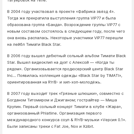
татуировок на теле.
В 2004 году участвовал в проекте «Фабрика звёзд 4».
Тогда же прекратила выступления группа VIP77 и была
образована группа «Банда». Возрождение группы VIP77 с
новым составом состоялось в следующем году, после чего
она вновь распалась. Некоторые участники VIP77 перешли
на лейбл Тимати Black Star.
В 2006 году вышел дебютный сольный альбом Тимати Black
Star. Вышел видеоклип на дуэт с Алексой — «Когда ты
рядом». Организовывается продюсерский центр Black Star
Inc... Появилась коллекция одежды «Black Star by TIMATI»,
ориентированная на R’n’B- и хип-хоп-молодёжь.
В 2007 году выходит трек «Грязные шлюшки», совместно с
Богданом Титомиром и Джиганом; гострайтер — Миша
Крупин. Первый сольный концерт Тимати в клубе «Жара»,
организованный Phlatline. Организация первого
международного конкурса соул & R’n’B-музыки «Vерсия 0.1».
Были записаны треки с Fat Joe, Nox и Xzibit.