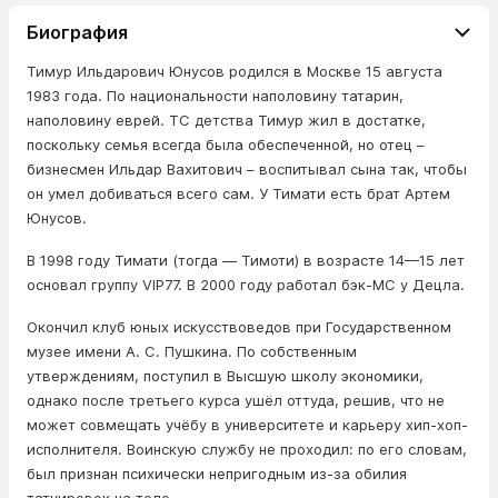
Биография
Тимур Ильдарович Юнусов родился в Москве 15 августа
1983 года. По национальности наполовину татарин,
наполовину еврей. ТС детства Тимур жил в достатке,
поскольку семья всегда была обеспеченной, но отец –
бизнесмен Ильдар Вахитович – воспитывал сына так, чтобы
он умел добиваться всего сам. У Тимати есть брат Артем
Юнусов.
В 1998 году Тимати (тогда — Тимоти) в возрасте 14—15 лет
основал группу VIP77. В 2000 году работал бэк-МС у Децла.
Окончил клуб юных искусствоведов при Государственном
музее имени А. С. Пушкина. По собственным
утверждениям, поступил в Высшую школу экономики,
однако после третьего курса ушёл оттуда, решив, что не
может совмещать учёбу в университете и карьеру хип-хоп-
исполнителя. Воинскую службу не проходил: по его словам,
был признан психически непригодным из-за обилия