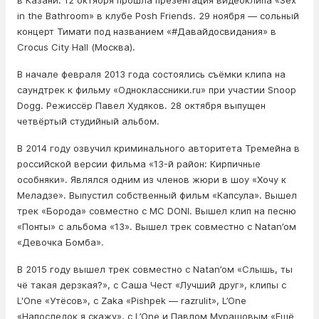
в Казани. 12 октября прошла презентация видеоклипа «Sex
in the Bathroom» в клубе Posh Friends. 29 ноября — сольный
концерт Тимати под названием «#Давайдосвидания» в
Crocus City Hall (Москва).
В начале февраля 2013 года состоялись съёмки клипа на
саундтрек к фильму «Одноклассники.ru» при участии Snoop
Dogg. Режиссёр Павел Xудяков. 28 октября выпущен
четвёртый студийный альбом.
В 2014 году озвучил криминального авторитета Тремейна в
российской версии фильма «13-й район: Кирпичные
особняки». Являлся одним из членов жюри в шоу «Хочу к
Меладзе». Выпустил собственный фильм «Капсула». Вышел
трек «Борода» совместно с MC DONI. Вышел клип на песню
«Понты» с альбома «13». Вышел трек совместно с Natan’ом
«Девочка Бомба».
В 2015 году вышел трек совместно с Natan’ом «Слышь, ты
чё такая дерзкая?», с Саша Чест «Лучший друг», клипы с
L'One «Утёсов», с Zaka «Pishpek — razrulit», L’One
«Напоследок я скажу», с L’One и Павлом Мурашовым «Ещё