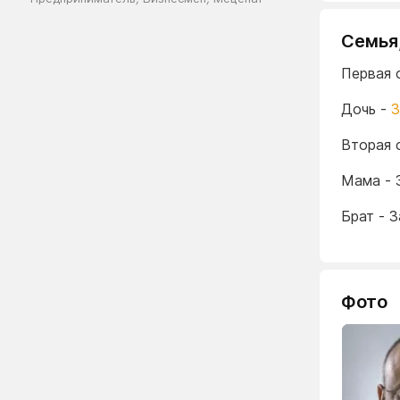
Семья
Первая 
Дочь -
З
Вторая 
Мама - 
Брат - 
Фото