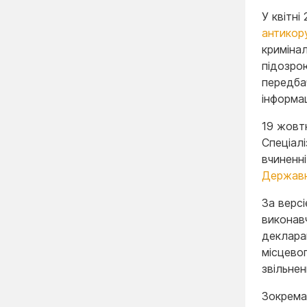
У квітні
антикор
криміна
підозро
передба
інформац
19 жовт
Спеціал
вчиненн
Державно
За версі
виконав
деклара
місцево
звільнен
Зокрема