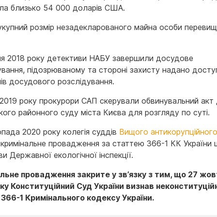
ла близько 54 000 доларів США.
укупний розмір незадекларованого майна особи переви
ня 2018 року детективи НАБУ завершили досудове
ування, підозрюваному та стороні захисту надано досту
лів досудового розслідування.
я 2019 року прокурори САП скерували обвинувальний акт
кого районного суду міста Києва для розгляду по суті.
опада 2020 року колегія суддів
Вищого антикорупційного
 кримінальне провадження за статтею 366-1 КК України
и Державної екологічної інспекції.
льне провадження закрите у зв’язку з тим, що 27 жов
ку Конституційний Суд України визнав неконституці
366-1 Кримінального кодексу України.