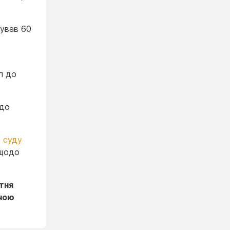
щував 60
п до
 до
 суду
 щодо
тня
йною