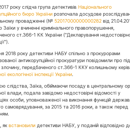
 2017 року слідча група детективів
Національного
упційного бюро України
розпочала досудове розслідуван
льному провадженні (№
52017000000000282
від 21.04.20
ю Заїки у вчиненні кримінального правопорушення,
ченого ст.366-1 КК України ("Декларування недостовірн
ії").
ня 2018 року детективи НАБУ спільно з прокурорами
ізованої антикорупційної прокуратури повідомили про пі
і злочину, передбаченого ст.366-1 ККУ колишньому кері
ї екологічної інспекції України
.
єю слідства, Заїка, обіймаючи посаду в центральному ор
чої влади, подала завідомо недостовірні відомості у
ціях особи, уповноваженої на виконання функцій держав
го самоврядування, за 2015 та 2016 роки, а також перед
ням.
, як
встановили
детективи НАБУ, у поданій відповідно д