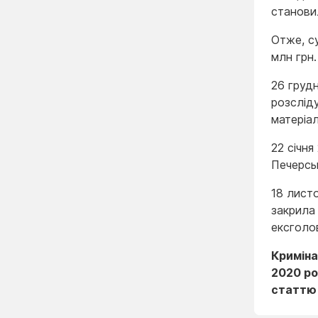
станови
Отже, с
млн грн.
26 груд
розслід
матеріа
22 січн
Печерсь
18 лист
закрила
ексголов
Криміна
2020 ро
статтю 