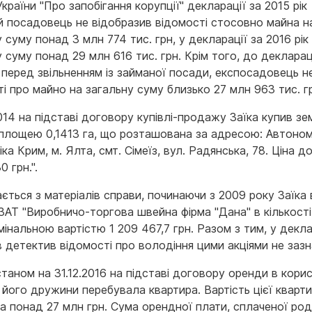
країни "Про запобігання корупції" декларації за 2015 рік
й посадовець не відобразив відомості стосовно майна н
 суму понад 3 млн 774 тис. грн, у декларації за 2016 рік
 суму понад 29 млн 616 тис. грн. Крім того, до деклараці
 перед звільненням із займаної посади, експосадовець не
і про майно на загальну суму близько 27 млн 963 тис. г
014 на підставі договору купівлі-продажу Заїка купив з
 площею 0,1413 га, що розташована за адресою: Автоно
ка Крим, м. Ялта, смт. Сімеїз, вул. Радянська, 78. Ціна д
0 грн.".
ється з матеріалів справи, починаючи з 2009 року Заїка
ЗАТ "Виробничо-торгова швейна фірма "Дана" в кількості
інальною вартістю 1 209 467,7 грн. Разом з тим, у декла
в детектив відомості про володіння цими акціями не зазн
таном на 31.12.2016 на підставі договору оренди в кори
 його дружини перебувала квартира. Вартість цієї кварт
а понад 27 млн грн. Сума орендної плати, сплаченої ро