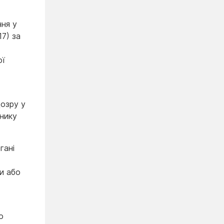
ня у
17) за
ої
дозру у
внику
гані
и або
о