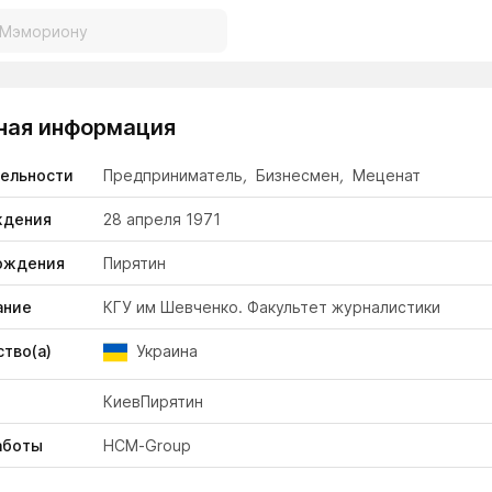
ная информация
тельности
Предприниматель
,
Бизнесмен
,
Меценат
ждения
28 апреля 1971
ождения
Пирятин
ание
КГУ им Шевченко. Факультет журналистики
тво(а)
Украина
Киев
Пирятин
аботы
НСМ-Group