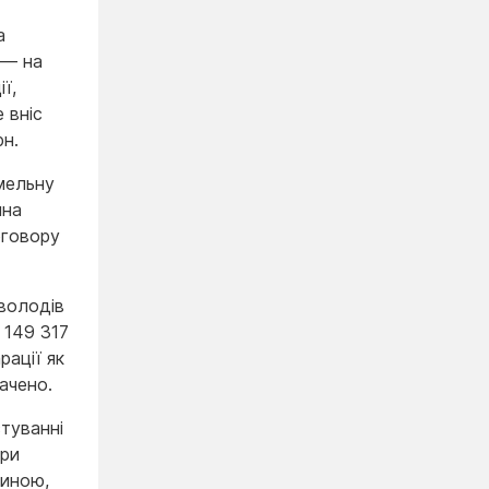
а
 — на
ї,
 вніс
рн.
емельну
мна
оговору
 володів
 149 317
рації як
ачено.
стуванні
ири
диною,