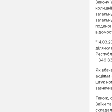
Закону У
колишні
загальну
загальну
поданої
відомост
"14.03.2
ділянку
Республі
- 346 83
Як вбача
акціями 
штук ном
зазначи
Також, с
Заїки та
складал