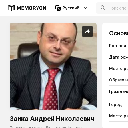
Русский
Основ
Род дея
Дата ро
Место р
Образов
Гражданс
Город
Место р
Заика Андрей Николаевич
Предприниматель
,
Бизнесмен
,
Меценат