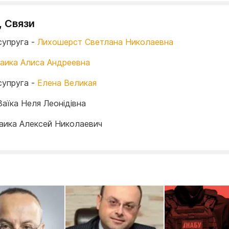
, Связи
супруга -
Лихошерст Светлана Николаевна
аика Алиса Андреевна
супруга -
Елена Великая
Заїка Неля Леонідівна
Заика Алексей Николаевич