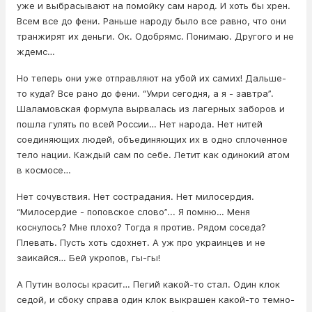
уже и выбрасывают на помойку сам народ. И хоть бы хрен.
Всем все до фени. Раньше народу было все равно, что они
транжирят их деньги. Ок. Одобрямс. Понимаю. Другого и не
ждемс…
Но теперь они уже отправляют на убой их самих! Дальше-
то куда? Все рано до фени. “Умри сегодня, а я - завтра”.
Шаламовская формула вырвалась из лагерных заборов и
пошла гулять по всей России… Нет народа. Нет нитей
соединяющих людей, объединяющих их в одно сплоченное
тело нации. Каждый сам по себе. Летит как одинокий атом
в космосе…
Нет сочувствия. Нет сострадания. Нет милосердия.
“Милосердие - поповское слово”... Я помню… Меня
коснулось? Мне плохо? Тогда я против. Рядом соседа?
Плевать. Пусть хоть сдохнет. А уж про украинцев и не
заикайся… Бей укропов, гы-гы!
А Путин волосы красит… Пегий какой-то стал. Один клок
седой, и сбоку справа один клок выкрашен какой-то темно-