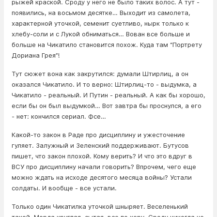
рыжей краской. Сроду у него не было таких волос. А тут -
появились, на восьмом десятке… Выходит из самолета,
характерной уточкой, семенит суетливо, нырк только к
хлебу-соли и с Лукой обниматься… Вован все больше и
больше на Чикатило становится похож. Куда там “Портрету
Дориана Грея”!
Тут сюжет вона как закрутился: думали Штирлиц, а он
оказался Чикатило. И то верно: Штирлиц-то - выдумка, а
Чикатило - реальный. И Путин - реальный. А как бы хорошо,
если бы он был выдумкой… Вот завтра бы проснулся, а его
- нет: кончился сериал. Фсе…
Какой-то закон в Раде про дисциплину и ужесточение
гуляет. Залужный и Зеленский поддерживают. Бутусов
пишет, что закон плохой. Кому верить? И что это вдруг в
ВСУ про дисциплину начали говорить? Впрочем, чего еще
можно ждать на исходе десятого месяца войны? Устали
солдаты. И вообще - все устали.
Только один Чикатилка уточкой шныряет. Веселенький