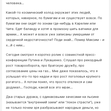
человека…
Какой-то космический холод окружает этих людей,
которых, наверное, по бумагам и не существует вовсе. По
бумагам они сидят по зонам где-нибудь в Карелии или
Чите. Едят баланду и хотят в промзону шить ватники для
армии… А может и вовсе уже записаны умершими от
сердечной недостаточности? Поди знай… Помер Максим - и
х…й с ним…
Сегодня смотрел я коротко ролик с совместной пресс-
конференции Путина и Лукашенко. Слушал про рекордный
рост товарооборота, про братскую дружбу, про
согласование цены на газ… Мне даже показалось, что я
услышал что-то про надои и про рост поголовья крупного
рогатого… А потом понял, что просто отвлекся и сам
додумал… Господи, какой все это мрак…
Два старых дурака, с одинаковыми зачесами на лысине
(называется “внутренний заем” или “локон страсти”), уже
не только почем зря разбрасывают народные деньги, но