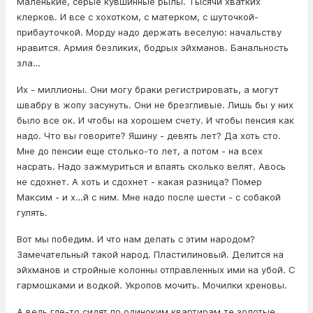
Маленькие, серые кувшинные рылы. Тысячи хватких
клерков. И все с хохотком, с матерком, с шуточкой-
прибауточкой. Морду надо держать веселую: начальству
нравится. Армия безликих, бодрых эйхманов. Банальность
зла…
Их - миллионы. Они могу браки регистрировать, а могут
швабру в жопу засунуть. Они не брезгливые. Лишь бы у них
было все ок. И чтобы на хорошем счету. И чтобы пенсия как
надо. Что вы говорите? Яшину - девять лет? Да хоть сто.
Мне до пенсии еще столько-то лет, а потом - на всех
насрать. Надо зажмуриться и впаять сколько велят. Авось
не сдохнет. А хоть и сдохнет - какая разница? Помер
Максим - и х…й с ним. Мне надо после шести - с собакой
гулять.
Вот мы победим. И что нам делать с этим народом?
Замечательный такой народ. Пластилиновый. Делится на
эйхманов и стройные колонны отправленных ими на убой. С
гармошками и водкой. Укропов мочить. Мочилки хреновы.
А ведь где-то сидят по одиноким квартирам те золотые