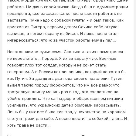
такой. Морда круглая, сытая, все по херу. Сроду никогда не
работал. Ни дня в своей жизни. Когда был в администрации
президента, все рассказывали: после шести работать не
заставить. “Мне надо с собакой гулять” - и был таков. Как
приехал из Питера, первым делом Сечина себе оттуда
выписал, а потом госдачу выбивал. И лишь после стал
интересоваться: что ж за участок работы ему выпал…
Непотопляемое сучье семя. Сколько я таких насмотрелся -
не пересчитать… Порода. Я их за версту чую. Военные
говорят: плох тот солдат, который не хочет стать
генералом. А в России нет чиновника, который не хотел бы
как Путин. За двадцать два года своего правления Путин
вывел такую породу бюрократов, что им все равно: что
тротуарную плитку менять раз в год, что солдатиков на
убой отправлять. Что саннадзор в общественном питании
усиливать, что украинских детей бомбами забрасывать.
Лишь бы у них все было тип-топ, у начальства на хорошем
счету и трохи для сэбэ. А после шести - с собакой гулять. И
хоть трава не расти…