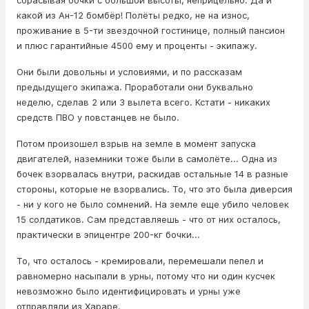
сбрасывая бочки с большой высоты, неприцельно. Да и
какой из Ан-12 бомбёр! Полёты редко, не на износ,
проживание в 5-ти звездочной гостинице, полный пансион
и плюс гарантийные 4500 ему и проценты - экипажу.
Они были довольны и условиями, и по рассказам
предыдущего экипажа. Проработали они буквально
неделю, сделав 2 или 3 вылета всего. Кстати - никаких
средств ПВО у повстанцев не было.
Потом произошел взрыв на земле в момент запуска
двигателей, наземники тоже были в самолёте... Одна из
бочек взорвалась внутри, раскидав остальные 14 в разные
стороны, которые не взорвались. То, что это была диверсия
- ни у кого не было сомнений. На земле еще убило человек
15 солдатиков. Сам представляешь - что от них осталось,
практически в эпицентре 200-кг бочки...
То, что осталось - кремировали, перемешали пепел и
равномерно насыпали в урны, потому что ни один кусчек
невозможно было идентифицировать и урны уже
отправляли из Хараре.