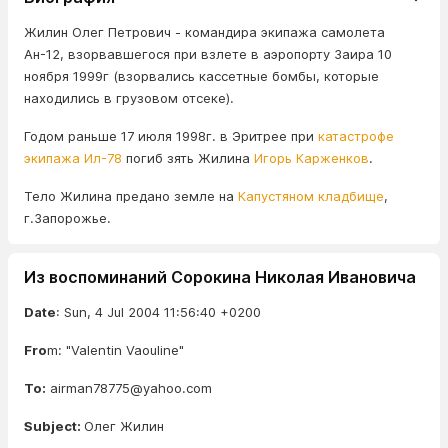
Жилин Олег Петрович - командира экипажа самолета
Ан-12, взорвавшегося при взлете в аэропорту Заира 10
ноября 1999г (взорвались кассетные бомбы, которые
находились в грузовом отсеке).
Годом раньше 17 июля 1998г. в Эритрее при
катастрофе
экипажа Ил-78
погиб зять Жилина
Игорь Карженков
.
Тело Жилина предано земле на
Капустяном кладбище
,
г.Запорожье.
Из воспоминаний Сорокина Николая Ивановича
Date
: Sun, 4 Jul 2004 11:56:40 +0200
Fro
m: "Valentin Vaouline"
To:
airman78775@yahoo.cоm
Subject:
Олег Жилин