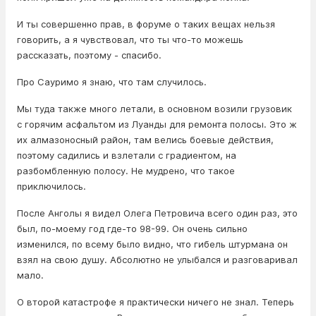
И ты совершенно прав, в форуме о таких вещах нельзя
говорить, а я чувствовал, что ты что-то можешь
рассказать, поэтому - спасибо.
Про Сауримо я знаю, что там случилось.
Мы туда также много летали, в основном возили грузовик
с горячим асфальтом из Луанды для ремонта полосы. Это ж
их алмазоносный район, там велись боевые действия,
поэтому садились и взлетали с градиентом, на
разбомбленную полосу. Не мудрено, что такое
приключилось.
После Анголы я видел Олега Петровича всего один раз, это
был, по-моему год где-то 98-99. Он очень сильно
изменился, по всему было видно, что гибель штурмана он
взял на свою душу. Абсолютно не улыбался и разговаривал
мало.
О второй катастрофе я практически ничего не знал. Теперь