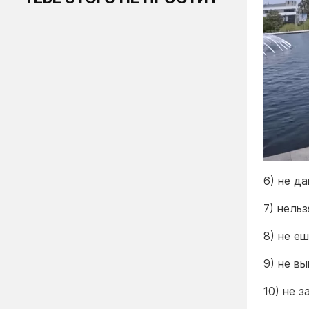
6) не да
7) нель
8) не е
9) не в
10) не з