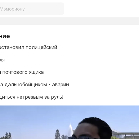
ние
 остановил полицейский
фы
м почтового ящика
та дальнобойщиком - аварии
диться нетрезвым за руль!