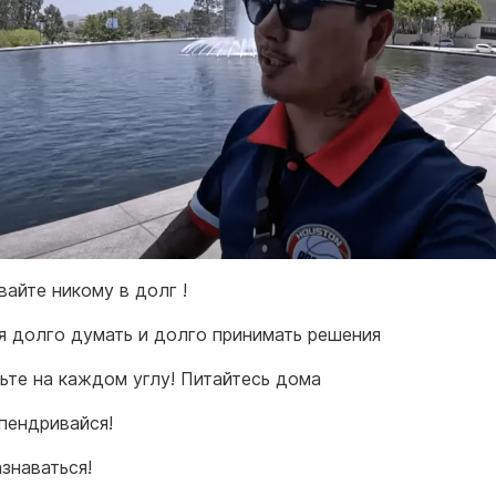
вайте никому в долг !
зя долго думать и долго принимать решения
шьте на каждом углу! Питайтесь дома
ыпендривайся!
азнаваться!