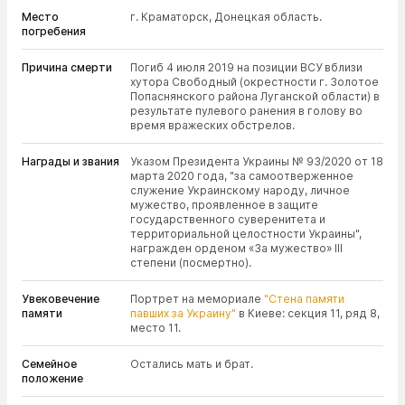
Место
г. Краматорск, Донецкая область.
погребения
Причина смерти
Погиб 4 июля 2019 на позиции ВСУ вблизи
хутора Свободный (окрестности г. Золотое
Попаснянского района Луганской области) в
результате пулевого ранения в голову во
время вражеских обстрелов.
Награды и звания
Указом Президента Украины № 93/2020 от 18
марта 2020 года, "за самоотверженное
служение Украинскому народу, личное
мужество, проявленное в защите
государственного суверенитета и
территориальной целостности Украины",
награжден орденом «За мужество» III
степени (посмертно).
Увековечение
Портрет на мемориале
"Стена памяти
памяти
павших за Украину"
в Киеве: секция 11, ряд 8,
место 11.
Семейное
Остались мать и брат.
положение