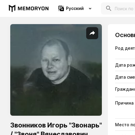
Русский
Основ
Род дея
Дата ро
Дата см
Гражданс
Причина
Звонников Игорь "Звонарь"
Место п
/ "Звоня" Вячеславович