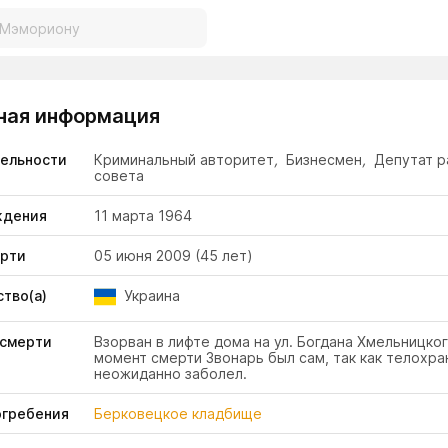
ная информация
тельности
Криминальный авторитет
,
Бизнесмен
,
Депутат р
совета
ждения
11 марта 1964
ерти
05 июня 2009
(45 лет)
тво(а)
Украина
 смерти
Взорван в лифте дома на ул. Богдана Хмельницкого
момент смерти Звонарь был сам, так как телохра
неожиданно заболел.
огребения
Берковецкое кладбище