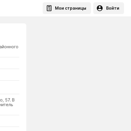
Мои страницы
Войти
айонного
, 57. В
нитель