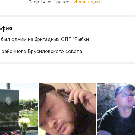
Спорт
Бокс. Тренер -
Игорь Ладик
афия
 был одним из бригадных ОПГ “Рыбки”
 районного Брусиловского совета