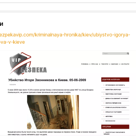
и
bezpekavip.com/kriminalnaya-hronika/kiev/ubiystvo-igorya-
va-v-kieve