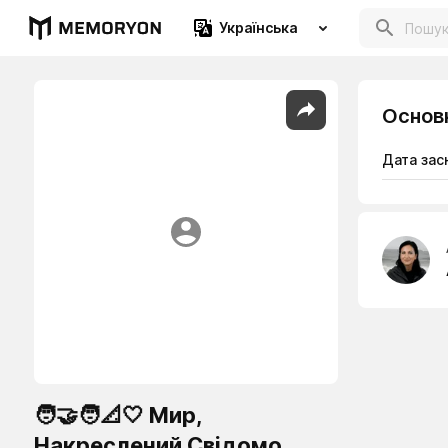
Українська
Основ
Дата зас
🧑‍🤝‍🧑📐🤍 Мир,
Накреслений Свідомо