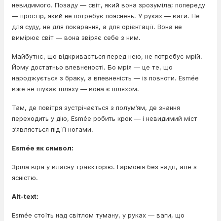
невидимого. Позаду — світ, який вона зрозуміла; попереду
— простір, який не потребує пояснень. У руках — ваги. Не
для суду, не для покарання, а для орієнтації. Вона не
вимірює світ — вона звіряє себе з ним.
Майбутнє, що відкривається перед нею, не потребує мрій.
Йому достатньо впевненості. Бо мрія — це те, що
народжується з браку, а впевненість — із повноти. Esmée
вже не шукає шляху — вона є шляхом.
Там, де повітря зустрічається з полум’ям, де знання
переходить у дію, Esmée робить крок — і невидимий міст
з’являється під її ногами.
Esmée як символ:
Зріла віра у власну траєкторію. Гармонія без надії, але з
ясністю.
Alt-text:
Esmée стоїть над світлом туману, у руках — ваги, що