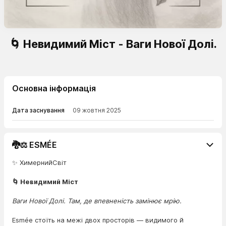
🌀 Невидимий Міст - Ваги Нової Долі.
Основна інформація
Дата заснування
09 жовтня 2025
🐉⚖️ ESMÉE
✨ ХимернийСвіт
🌀 Невидимий Міст
Ваги Нової Долі. Там, де впевненість замінює мрію.
Esmée стоїть на межі двох просторів — видимого й