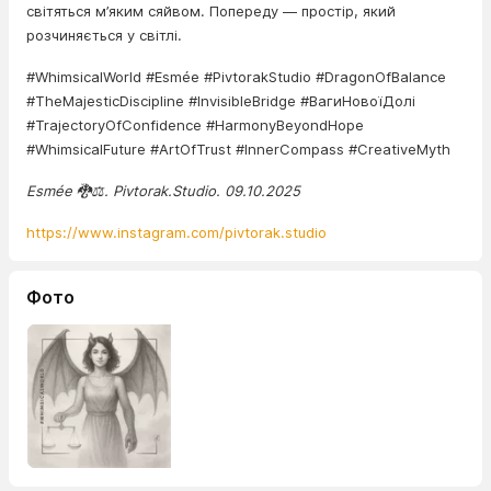
світяться м’яким сяйвом. Попереду — простір, який
розчиняється у світлі.
#WhimsicalWorld #Esmée #PivtorakStudio #DragonOfBalance
#TheMajesticDiscipline #InvisibleBridge #ВагиНовоїДолі
#TrajectoryOfConfidence #HarmonyBeyondHope
#WhimsicalFuture #ArtOfTrust #InnerCompass #CreativeMyth
Esmée 🐉⚖️. Pivtorak.Studio. 09.10.2025
https://www.instagram.com/pivtorak.studio
Фото