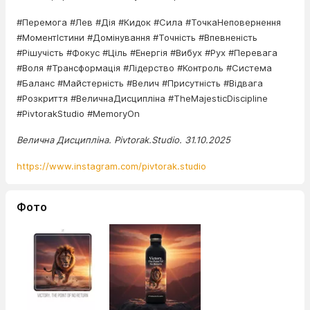
#Перемога #Лев #Дія #Кидок #Сила #ТочкаНеповернення
#МоментІстини #Домінування #Точність #Впевненість
#Рішучість #Фокус #Ціль #Енергія #Вибух #Рух #Перевага
#Воля #Трансформація #Лідерство #Контроль #Система
#Баланс #Майстерність #Велич #Присутність #Відвага
#Розкриття #ВеличнаДисципліна #TheMajesticDiscipline
#PivtorakStudio #MemoryOn
Велична Дисципліна. Pivtorak.Studio. 31.10.2025
https://www.instagram.com/pivtorak.studio
Фото