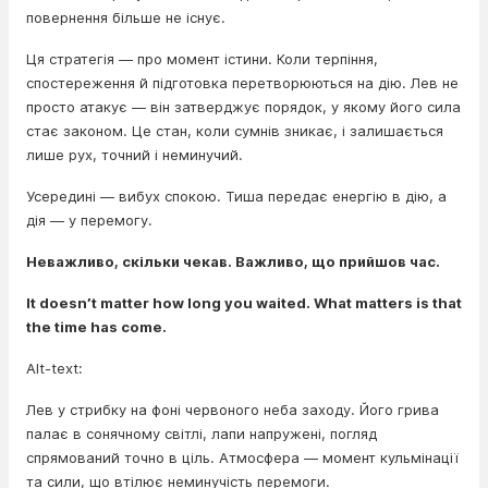
повернення більше не існує.
Ця стратегія — про момент істини. Коли терпіння,
спостереження й підготовка перетворюються на дію. Лев не
просто атакує — він затверджує порядок, у якому його сила
стає законом. Це стан, коли сумнів зникає, і залишається
лише рух, точний і неминучий.
Усередині — вибух спокою. Тиша передає енергію в дію, а
дія — у перемогу.
Неважливо, скільки чекав. Важливо, що прийшов час.
It doesn’t matter how long you waited. What matters is that
the time has come.
Alt-text:
Лев у стрибку на фоні червоного неба заходу. Його грива
палає в сонячному світлі, лапи напружені, погляд
спрямований точно в ціль. Атмосфера — момент кульмінації
та сили, що втілює неминучість перемоги.