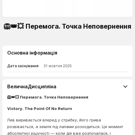
🦁👑💥 Перемога. Точка Неповернення
Основна інформація
Дата заснування
31 жовтня 2025
ВеличнаДисципліна
🦁👑💥 Перемога. Точка Неповернення
Victory. The Point Of No Return
Лев виривається вперед у стрибку, його грива
розвівається, а земля під лапами розходиться. Це момент
абсолютної рішучості — коли дія вже розпочалася, і