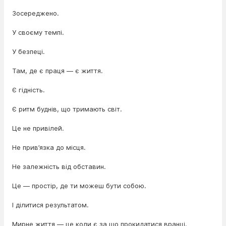
Зосереджено.
У своєму темпі.
У безпеці.
Там, де є праця — є життя.
Є гідність.
Є ритм буднів, що тримають світ.
Це не привілей.
Не прив’язка до місця.
Не залежність від обставин.
Це — простір, де ти можеш бути собою.
І ділитися результатом.
Мирне життя — це коли є за що прокидатися вранці.