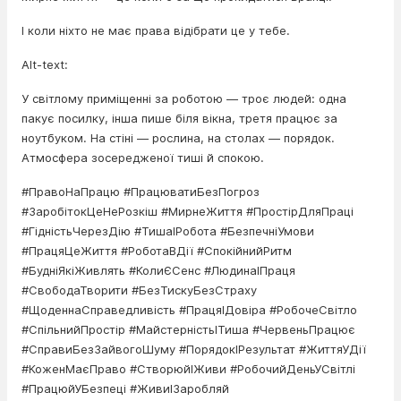
І коли ніхто не має права відібрати це у тебе.
Alt-text:
У світлому приміщенні за роботою — троє людей: одна
пакує посилку, інша пише біля вікна, третя працює за
ноутбуком. На стіні — рослина, на столах — порядок.
Атмосфера зосередженої тиші й спокою.
#ПравоНаПрацю #ПрацюватиБезПогроз
#ЗаробітокЦеНеРозкіш #МирнеЖиття #ПростірДляПраці
#ГідністьЧерезДію #ТишаІРобота #БезпечніУмови
#ПрацяЦеЖиття #РоботаВДії #СпокійнийРитм
#БудніЯкіЖивлять #КолиЄСенс #ЛюдинаІПраця
#СвободаТворити #БезТискуБезСтраху
#ЩоденнаСправедливість #ПрацяІДовіра #РобочеСвітло
#СпільнийПростір #МайстерністьІТиша #ЧервеньПрацює
#СправиБезЗайвогоШуму #ПорядокІРезультат #ЖиттяУДії
#КоженМаєПраво #СтворюйІЖиви #РобочийДеньУСвітлі
#ПрацюйУБезпеці #ЖивиІЗаробляй