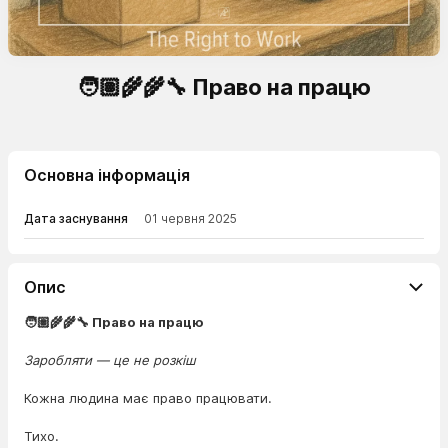
🧑🏽‍🌾🌾🔧 Право на працю
Основна інформація
Дата заснування
01 червня 2025
Опис
🧑🏽‍🌾🌾🔧 Право на працю
Заробляти — це не розкіш
Кожна людина має право працювати.
Тихо.