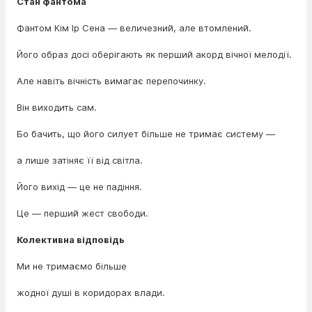
Стан фантома
Фантом Кім Ір Сена — величезний, але втомлений.
Його образ досі оберігають як перший акорд вічної мелодії.
Але навіть вічність вимагає перепочинку.
Він виходить сам.
Бо бачить, що його силует більше не тримає систему —
а лише затіняє її від світла.
Його вихід — це не падіння.
Це — перший жест свободи.
Колективна відповідь
Ми не тримаємо більше
жодної душі в коридорах влади.