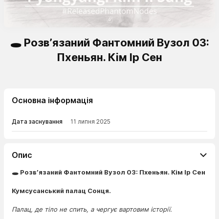
🕳️ Розвʼязаний Фантомний Вузол 03:
Пхеньян. Кім Ір Сен
Основна інформація
Дата заснування
11 липня 2025
Опис
🕳️ Розвʼязаний Фантомний Вузол 03: Пхеньян. Кім Ір Сен
Кумсусанський палац Сонця.
Палац, де тіло не спить, а чергує вартовим історії.