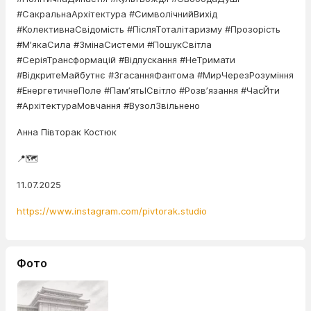
#СакральнаАрхітектура #СимволічнийВихід
#КолективнаСвідомість #ПісляТоталітаризму #Прозорість
#МʼякаСила #ЗмінаСистеми #ПошукСвітла
#СеріяТрансформацій #Відпускання #НеТримати
#ВідкритеМайбутнє #ЗгасанняФантома #МирЧерезРозуміння
#ЕнергетичнеПоле #ПамʼятьІСвітло #Розвʼязання #ЧасЙти
#АрхітектураМовчання #ВузолЗвільнено
Анна Півторак Костюк
📍🗺️
11.07.2025
https://www.instagram.com/pivtorak.studio
Фото