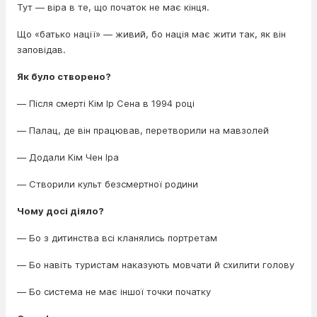
Тут — віра в те, що початок не має кінця.
Що «батько нації» — живий, бо нація має жити так, як він
заповідав.
Як було створено?
— Після смерті Кім Ір Сена в 1994 році
— Палац, де він працював, перетворили на мавзолей
— Додали Кім Чен Іра
— Створили культ безсмертної родини
Чому досі діяло?
— Бо з дитинства всі кланялись портретам
— Бо навіть туристам наказують мовчати й схилити голову
— Бо система не має іншої точки початку