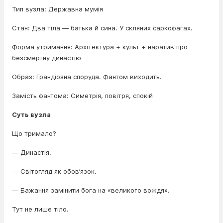
Тип вузла: Державна мумія
Стан: Два тіла — батька й сина. У скляних саркофагах.
Форма утримання: Архітектура + культ + наратив про
безсмертну династію
Образ: Грандіозна споруда. Фантом виходить.
Замість фантома: Симетрія, повітря, спокій
Суть вузла
Що тримало?
— Династія.
— Світогляд як обов’язок.
— Бажання замінити бога на «великого вождя».
Тут не лише тіло.