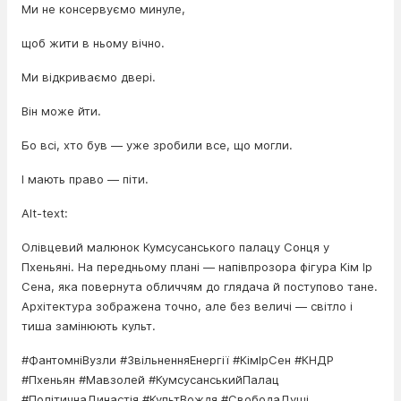
Ми не консервуємо минуле,
щоб жити в ньому вічно.
Ми відкриваємо двері.
Він може йти.
Бо всі, хто був — уже зробили все, що могли.
І мають право — піти.
Alt-text:
Олівцевий малюнок Кумсусанського палацу Сонця у
Пхеньяні. На передньому плані — напівпрозора фігура Кім Ір
Сена, яка повернута обличчям до глядача й поступово тане.
Архітектура зображена точно, але без величі — світло і
тиша замінюють культ.
#ФантомніВузли #ЗвільненняЕнергії #КімІрСен #КНДР
#Пхеньян #Мавзолей #КумсусанськийПалац
#ПолітичнаДинастія #КультВождя #СвободаДуші