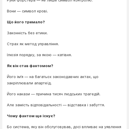
Руки Форстера — не лише символ контролю.
Вони — символ крові.
Що його тримало?
Законність без етики.
Страх як метод управління.
Ілюзія порядку, за якою — катівня.
Як він став фантомом?
Його ім’я — на багатьох законодавчих актах, що
закріплювали апартеїд.
Його накази — причина тисяч людських трагедій.
Але замість відповідальності — відставка і забуття.
Чому фантом ще існує?
Бо система, яку він обслуговував, досі впливає на уявлення