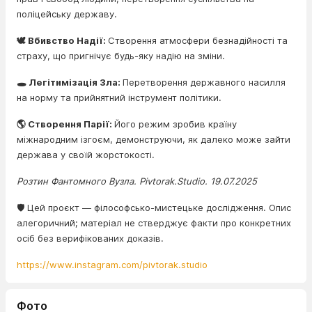
поліцейську державу.
🕊️ Вбивство Надії:
Створення атмосфери безнадійності та
страху, що пригнічує будь-яку надію на зміни.
🕳️ Легітимізація Зла:
Перетворення державного насилля
на норму та прийнятний інструмент політики.
🌎 Створення Парії:
Його режим зробив країну
міжнародним ізгоєм, демонструючи, як далеко може зайти
держава у своїй жорстокості.
Розтин Фантомного Вузла. Pivtorak.Studio. 19.07.2025
🛡️ Цей проєкт — філософсько-мистецьке дослідження. Опис
алегоричний; матеріал не стверджує факти про конкретних
осіб без верифікованих доказів.
https://www.instagram.com/pivtorak.studio
Фото