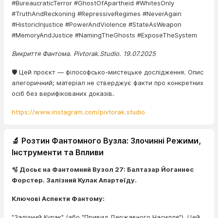
#BureaucraticTerror #GhostOfApartheid #WhitesOnly
#TruthAndReckoning #RepressiveRegimes #NeverAgain
#HistoricInjustice #PowerAndViolence #StateAsWeapon
#MemoryAndJustice #NamingTheGhosts #ExposeTheSystem
Викриття Фантома. Pivtorak.Studio. 19.07.2025
🛡️ Цей проєкт — філософсько-мистецьке дослідження. Опис
алегоричний; матеріал не стверджує факти про конкретних
осіб без верифікованих доказів.
https://www.instagram.com/pivtorak.studio
🔬 Розтин Фантомного Вузла: Злочинні Режими,
Інструменти та Впливи
🫧 Досьє на Фантомний Вузол 27: Балтазар Йоганнес
Форстер. Залізний Кулак Апартеїду.
Ключові Аспекти Фантому:
"Залізний Кулак" (або "Привид Державного Насилля"). Цей