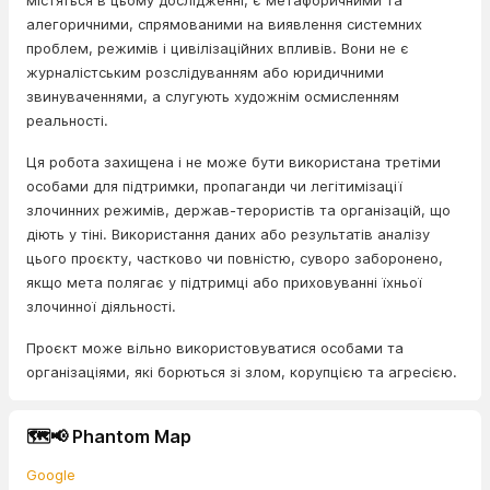
містяться в цьому дослідженні, є метафоричними та
алегоричними, спрямованими на виявлення системних
проблем, режимів і цивілізаційних впливів. Вони не є
журналістським розслідуванням або юридичними
звинуваченнями, а слугують художнім осмисленням
реальності.
Ця робота захищена і не може бути використана третіми
особами для підтримки, пропаганди чи легітимізації
злочинних режимів, держав-терористів та організацій, що
діють у тіні. Використання даних або результатів аналізу
цього проєкту, частково чи повністю, суворо заборонено,
якщо мета полягає у підтримці або приховуванні їхньої
злочинної діяльності.
Проєкт може вільно використовуватися особами та
організаціями, які борються зі злом, корупцією та агресією.
🗺️📢 Phantom Map
Google