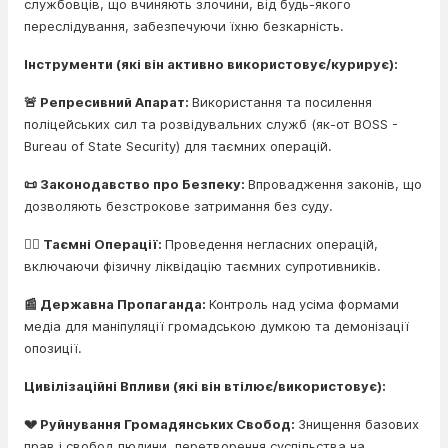
службовців, що вчиняють злочини, від будь-якого
переслідування, забезпечуючи їхню безкарність.
Інструменти (які він активно використовує/курирує):
🚨 Репресивний Апарат:
Використання та посилення
поліцейських сил та розвідувальних служб (як-от BOSS -
Bureau of State Security) для таємних операцій.
📜 Законодавство про Безпеку:
Впровадження законів, що
дозволяють безстрокове затримання без суду.
🕵️‍♂️ Таємні Операції:
Проведення негласних операцій,
включаючи фізичну ліквідацію таємних супротивників.
📰 Державна Пропаганда:
Контроль над усіма формами
медіа для маніпуляції громадською думкою та демонізації
опозиції.
Цивілізаційні Впливи (які він втілює/використовує):
💔 Руйнування Громадянських Свобод:
Знищення базових
прав і свобод людини, перетворення суспільства на