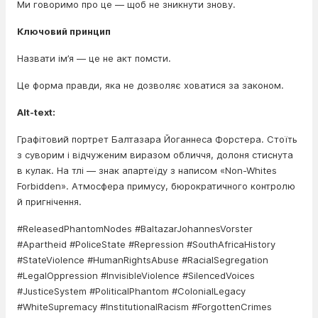
Ми говоримо про це — щоб не зникнути знову.
Ключовий принцип
Назвати ім’я — це не акт помсти.
Це форма правди, яка не дозволяє ховатися за законом.
Alt-text:
Графітовий портрет Балтазара Йоганнеса Форстера. Стоїть
з суворим і відчуженим виразом обличчя, долоня стиснута
в кулак. На тлі — знак апартеїду з написом «Non-Whites
Forbidden». Атмосфера примусу, бюрократичного контролю
й пригнічення.
#ReleasedPhantomNodes #BaltazarJohannesVorster
#Apartheid #PoliceState #Repression #SouthAfricaHistory
#StateViolence #HumanRightsAbuse #RacialSegregation
#LegalOppression #InvisibleViolence #SilencedVoices
#JusticeSystem #PoliticalPhantom #ColonialLegacy
#WhiteSupremacy #InstitutionalRacism #ForgottenCrimes