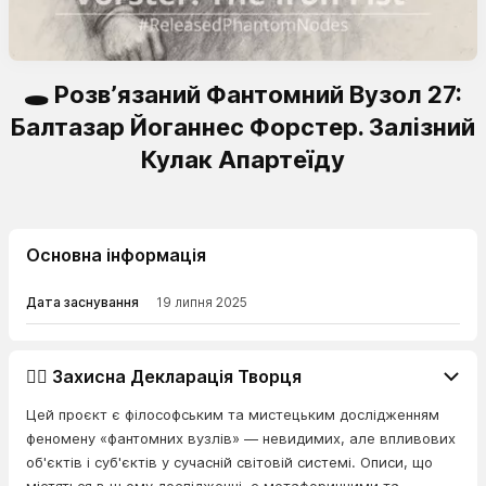
🕳️ Розв’язаний Фантомний Вузол 27:
Балтазар Йоганнес Форстер. Залізний
Кулак Апартеїду
Основна інформація
Дата заснування
19 липня 2025
👨‍⚖️ Захисна Декларація Творця
Цей проєкт є філософським та мистецьким дослідженням
феномену «фантомних вузлів» — невидимих, але впливових
об'єктів і суб'єктів у сучасній світовій системі. Описи, що