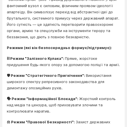
фантомний вузол є силовим, фізичним проявом ідеології
апартеїду. Він символізує перехід від абстрактної ідеї до
брутального, системного примусу через державний апарат.
Його сутність — це здатність перетворити правоохоронні
органи, армію та спецслужби на інструменти терору та
беззаконня, що діють з повною безкарністю.
Режими (які він безпосередньо формує/підтримує):
⛓️ Режим "Залізного Кулака":
Пряме, жорстоке
придушення будь-якого опору за допомогою поліції та армії.
🛡️ Режим "Стратегічного Пригнічення":
Використання
широкого спектру репресивного законодавства для
демонтажу опозиційних рухів.
🗣️ Режим "Інформаційної Блокади":
Жорсткий контроль
над медіа та цензура, щоб приховувати злочини та
контролювати наратив.
⚖️ Режим "Правової Безкарності":
Захист державних