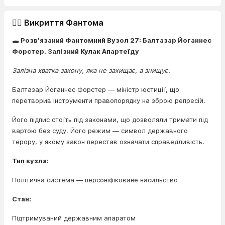
🕵️‍♂️ Викриття Фантома
🕳️ Розв’язаний Фантомний Вузол 27: Балтазар Йоганнес
Форстер. Залізний Кулак Апартеїду
Залізна хватка закону, яка не захищає, а знищує.
Балтазар Йоганнес Форстер — міністр юстиції, що
перетворив інструменти правопорядку на зброю репресій.
Його підпис стоїть під законами, що дозволяли тримати під
вартою без суду. Його режим — символ державного
терору, у якому закон перестав означати справедливість.
Тип вузла:
Політична система — персоніфіковане насильство
Стан:
Підтримуваний державним апаратом