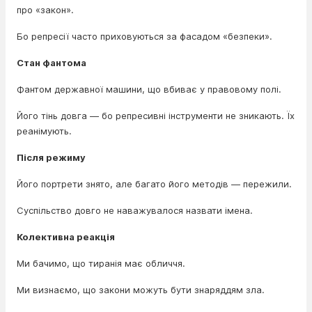
про «закон».
Бо репресії часто приховуються за фасадом «безпеки».
Стан фантома
Фантом державної машини, що вбиває у правовому полі.
Його тінь довга — бо репресивні інструменти не зникають. Їх
реанімують.
Після режиму
Його портрети знято, але багато його методів — пережили.
Суспільство довго не наважувалося назвати імена.
Колективна реакція
Ми бачимо, що тиранія має обличчя.
Ми визнаємо, що закони можуть бути знаряддям зла.