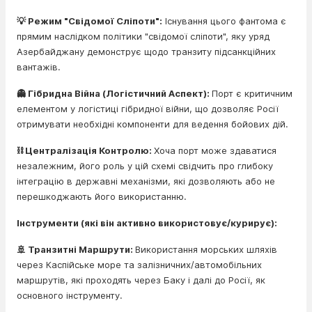
💡 Режим "Свідомої Сліпоти":
Існування цього фантома є
прямим наслідком політики "свідомої сліпоти", яку уряд
Азербайджану демонструє щодо транзиту підсанкційних
вантажів.
👻 Гібридна Війна (Логістичний Аспект):
Порт є критичним
елементом у логістиці гібридної війни, що дозволяє Росії
отримувати необхідні компоненти для ведення бойових дій.
⛓️ Централізація Контролю:
Хоча порт може здаватися
незалежним, його роль у цій схемі свідчить про глибоку
інтеграцію в державні механізми, які дозволяють або не
перешкоджають його використанню.
Інструменти (які він активно використовує/курирує):
🚢 Транзитні Маршрути:
Використання морських шляхів
через Каспійське море та залізничних/автомобільних
маршрутів, які проходять через Баку і далі до Росії, як
основного інструменту.