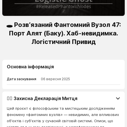
🕳️ Розв’язаний Фантомний Вузол 47:
Порт Алят (Баку). Хаб-невидимка.
Логістичний Привид
Основна інформація
Дата заснування
06 вересня 2025
👨‍⚖️ Захисна Декларація Митця
Цей проєкт є філософським та мистецьким дослідженням
феномену «фантомних вузлів» — невидимих, але впливових
об'єктів і суб'єктів у сучасній світовій системі. Описи, що