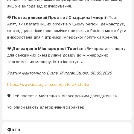
якщо є вигода від їх ігнорування.
🦅 Пострадянський Простір / Спадщина Імперії:
Порт
Алят, як і багато інших об'єктів у цьому регіоні, демонструє,
як спадщина тісних економічних зв'язків з Росією може бути
використана для підтримки імперської політики Кремля.
💔 Деградація Міжнародної Торгівлі:
Використання порту
для санкційних схем руйнує довіру до міжнародних
торговельних маршрутів та інститутів.
Розтин Фантомного Вузла. Pivtorak.Studio. 06.09.2025
https://www.instagram.com/pivtorak.studio
🛡️ Цей проєкт є мистецько-філософським дослідженням.
Усі описи мають алегоричний характер.
Фото