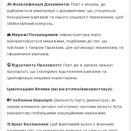
✍️ Фальсифікація Документів:
Порт є місцем, де
відбувається маніпуляція з документами, що стосуються
походження вантажів та їхнього кінцевого призначення, щоб
обійти митний контроль.
👥 Мережі Посередників:
Інфраструктура порту
використовується мережами, подібними до тих, що
пов'язані з Тахіром Гараєвим, для організації перевезень та
оформлення вантажів.
🤫 Відсутність Прозорості:
Порт діє в умовах низької
прозорості, що ускладнює відстеження вантажів та
ідентифікацію кінцевих користувачів.
Цивілізаційні Впливи (які він втілює/використовує):
🌐 Глобальна Корупція:
Діяльність порту демонструє, як
окремі елементи світової логістичної системи можуть бути
використані глобальними корупційними мережами.
⚖️ Культ Беззаконня:
Цей фантомний вузол є фізичним
втіленням ідеї, що міжнародні правила та санкції не діють,