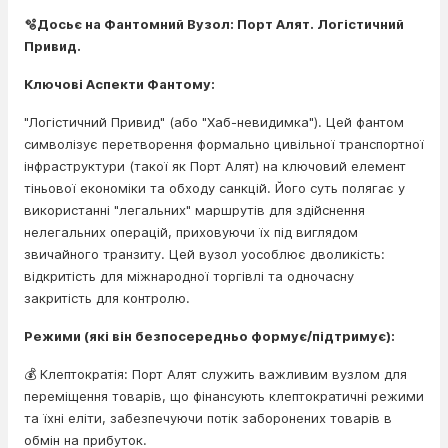
🫧Досьє на Фантомний Вузол: Порт Алят. Логістичний
Привид.
Ключові Аспекти Фантому:
"Логістичний Привид" (або "Хаб-невидимка"). Цей фантом
символізує перетворення формально цивільної транспортної
інфраструктури (такої як Порт Алят) на ключовий елемент
тіньової економіки та обходу санкцій. Його суть полягає у
використанні "легальних" маршрутів для здійснення
нелегальних операцій, приховуючи їх під виглядом
звичайного транзиту. Цей вузол уособлює дволикість:
відкритість для міжнародної торгівлі та одночасну
закритість для контролю.
Режими (які він безпосередньо формує/підтримує):
💰 Клептократія: Порт Алят служить важливим вузлом для
переміщення товарів, що фінансують клептократичні режими
та їхні еліти, забезпечуючи потік заборонених товарів в
обмін на прибуток.