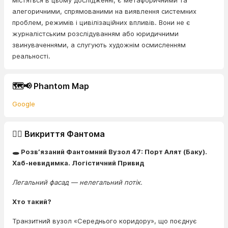
містяться в цьому дослідженні, є метафоричними та
алегоричними, спрямованими на виявлення системних
проблем, режимів і цивілізаційних впливів. Вони не є
журналістським розслідуванням або юридичними
звинуваченнями, а слугують художнім осмисленням
реальності.
🗺️📢 Phantom Map
Google
🕵️‍♂️ Викриття Фантома
🕳️ Розв’язаний Фантомний Вузол 47: Порт Алят (Баку).
Хаб-невидимка. Логістичний Привид
Легальний фасад — нелегальний потік.
Хто такий?
Транзитний вузол «Середнього коридору», що поєднує