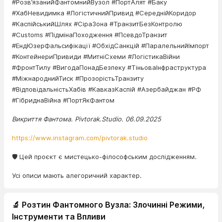
#Розв’язанийФантомнийВузол #ПортАлят #Баку
#ХабНевидимка #ЛогістичнийПривид #СереднійКоридор
#КаспійськийШлях #СіраЗона #ТранзитБезКонтролю
#Customs #ПідмінаПоходження #ПсевдоТранзит
#ЕндЮзерФальсифікації #ОбхідСанкцій #ПаралельнийІмпорт
#КонтейнериПривиди #МитніСхеми #ЛогістикаВійни
#ФронтТилу #ВигодаПонадБезпеку #ТіньоваІнфраструктура
#МіжнароднийТиск #ПрозорістьТранзиту
#ВідповідальністьХабів #КавказКаспій #Азербайджан #РФ
#ГібриднаВійна #ПортЯкФантом
Викриття Фантома. Pivtorak.Studio. 06.09.2025
https://www.instagram.com/pivtorak.studio
🛡️ Цей проєкт є мистецько-філософським дослідженням.
Усі описи мають алегоричний характер.
🔬 Розтин Фантомного Вузла: Злочинні Режими,
Інструменти та Впливи