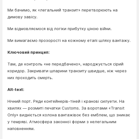
Ми бачимо, як «легальний транзит» перетворюють на
димову завісу.
Ми відмовляємося від логіки прибутку ціною війни.
Ми вимагаємо прозорості на кожному етапі шляху вантажу.
Ключовий принцип:
Там, де контроль «не передбачено», народжується сірий
коридор. Закривати шпарини транзиту швидше, ніж через
них проходить смерть.
Alt-text:
Нічний порт. Ряди контейнерів-тіней і кранові силуети. На
хвилях — розмиті печатки Customs. За воротами «Transit
Only» видніється колона вантажівок без емблем, що зникає
у темряві. Атмосфера законної форми з нелегальним
наповненням.