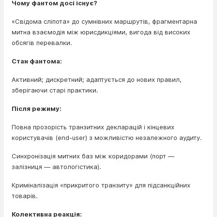
Чому фантом досі існує?
«Свідома сліпота» до сумнівних маршрутів, фрагментарна
митна взаємодія між юрисдикціями, вигода від високих
обсягів перевалки.
Стан фантома:
Активний; дискретний; адаптується до нових правил,
зберігаючи старі практики.
Після режиму:
Повна прозорість транзитних декларацій і кінцевих
користувачів (end-user) з можливістю незалежного аудиту.
Синхронізація митних баз між коридорами (порт —
залізниця — автологістика).
Криміналізація «прикритого транзиту» для підсанкційних
товарів.
Колективна реакція: