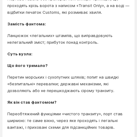
проходять крізь ворота з написом «Transit Only», а на воді —
відбитки печаток Customs, які розмиває хвиля.
Замість фантома:
Ланцюжок «легальних» штампів, що виправдовують
нелегальний зміст; прибуток понад контроль.
Суть вузла:
Що його тримало?
Перетин морських і сухопутних шляхів; попит на швидкі
«безпитальні» перевалки; державні механізми, які
дозволяють або не перешкоджають сірому транзиту.
Як він став фантомом?
Переобтяжений функціями «чистого транзиту», порт став
ширмою: те саме вікно, через яке проходять і легальні
вантажі, і приховані схеми для підсанкційних товарів.