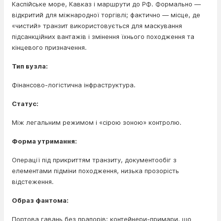
Каспійське море, Кавказ і маршрути до РФ. Формально —
відкритий для міжнародної торгівлі; фактично — місце, де
«чистий» транзит використовується для маскування
підсанкційних вантажів і змінення їхнього походження та
кінцевого призначення.
Тип вузла:
Фінансово-логістична інфраструктура.
Статус:
Між легальним режимом і «сірою зоною» контролю.
Форма утримання:
Операції під прикриттям транзиту, документообіг з
елементами підміни походження, низька прозорість
відстеження.
Образ фантома:
Портова гавань без прапорів: контейнери-примари, що