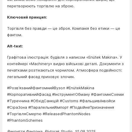
перетворюють торгівлю на зброю.
Ключовий принцип:
Торгівля без правди — це зброя. Компанія без етики — це
фантом.
Alt-text:
Графітова ілюстрація: будівля з написом «Enütek Makina». У
контейнері «Machinery» видно військові деталі. Документи з
печатками розтікаються чорнилом. Атмосфера подвійності:
легальний фасад приховує злочин.
#Розв’язанийФантомнийВузол #EnütekMakina
#КорпоративнийФасад #ІнструментОбману #ФантомніСхеми
#Туреччина #ОбхідСанкцій #Customs #ФальшивіІнвойси
#СіраЗона #ПаралельнийІмпорт #ПодвійнеПризначення
#ТоргівляСмертю #ReleasedPhantomNodes
#PhantomSchemes
Викриття Фантома. Pivtorak.Studio. 10.09.2025