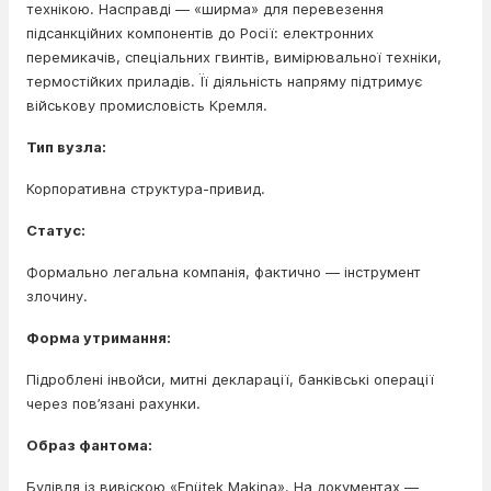
технікою. Насправді — «ширма» для перевезення
підсанкційних компонентів до Росії: електронних
перемикачів, спеціальних гвинтів, вимірювальної техніки,
термостійких приладів. Її діяльність напряму підтримує
військову промисловість Кремля.
Тип вузла:
Корпоративна структура-привид.
Статус:
Формально легальна компанія, фактично — інструмент
злочину.
Форма утримання:
Підроблені інвойси, митні декларації, банківські операції
через пов’язані рахунки.
Образ фантома:
Будівля із вивіскою «Enütek Makina». На документах —