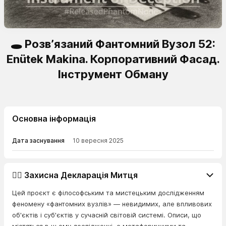
🕳️ Розв’язаний Фантомний Вузол 52:
Enütek Makina. Корпоративний Фасад.
Інструмент Обману
Основна інформація
Дата заснування
10 вересня 2025
👨‍⚖️ Захисна Декларація Митця
Цей проєкт є філософським та мистецьким дослідженням
феномену «фантомних вузлів» — невидимих, але впливових
об'єктів і суб'єктів у сучасній світовій системі. Описи, що