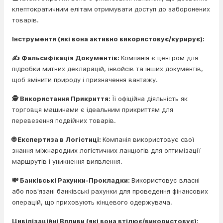
клептократичним елітам отримувати доступ до заборонених
товарів.
Інструменти (які вона активно використовує/курирує):
✍️ Фальсифікація Документів:
Компанія є центром для
підробки митних декларацій, інвойсів та інших документів,
щоб змінити природу і призначення вантажу.
🕵️ Використання Прикриття:
Її офіційна діяльність як
торговця машинами є ідеальним прикриттям для
перевезення подвійних товарів.
🌐 Експертиза в Логістиці:
Компанія використовує свої
знання міжнародних логістичних ланцюгів для оптимізації
маршрутів і уникнення виявлення.
💸 Банківські Рахунки-Прокладки:
Використовує власні
або пов'язані банківські рахунки для проведення фінансових
операцій, що приховують кінцевого одержувача.
Цивілізаційні Впливи (які вона втілює/використовує):