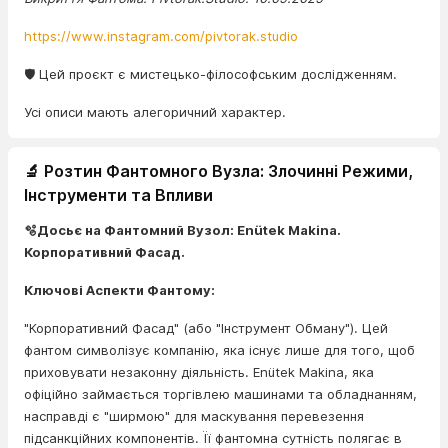
https://www.instagram.com/pivtorak.studio
🛡️ Цей проєкт є мистецько-філософським дослідженням.
Усі описи мають алегоричний характер.
🔬 Розтин Фантомного Вузла: Злочинні Режими,
Інструменти та Впливи
🫧Досьє на Фантомний Вузол: Enütek Makina.
Корпоративний Фасад.
Ключові Аспекти Фантому:
"Корпоративний Фасад" (або "Інструмент Обману"). Цей
фантом символізує компанію, яка існує лише для того, щоб
приховувати незаконну діяльність. Enütek Makina, яка
офіційно займається торгівлею машинами та обладнанням,
насправді є "ширмою" для маскування перевезення
підсанкційних компонентів. Її фантомна сутність полягає в