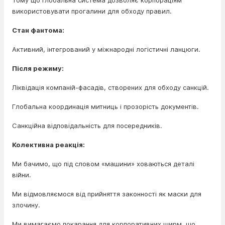
Тому що глобальна система дозволяє корпораціям
використовувати прогалини для обходу правил.
Стан фантома:
Активний, інтегрований у міжнародні логістичні ланцюги.
Після режиму:
Ліквідація компаній-фасадів, створених для обходу санкцій.
Глобальна координація митниць і прозорість документів.
Санкційна відповідальність для посередників.
Колективна реакція:
Ми бачимо, що під словом «машини» ховаються деталі
війни.
Ми відмовляємося від прийняття законності як маски для
злочину.
Ми вимагаємо покарання для корпоративних ширм, що