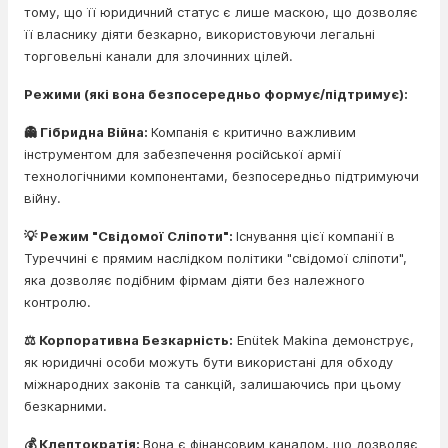
тому, що її юридичний статус є лише маскою, що дозволяє
її власнику діяти безкарно, використовуючи легальні
торговельні канали для злочинних цілей.
Режими (які вона безпосередньо формує/підтримує):
👻 Гібридна Війна:
Компанія є критично важливим
інструментом для забезпечення російської армії
технологічними компонентами, безпосередньо підтримуючи
війну.
💡 Режим "Свідомої Сліпоти":
Існування цієї компанії в
Туреччині є прямим наслідком політики "свідомої сліпоти",
яка дозволяє подібним фірмам діяти без належного
контролю.
⚖️ Корпоративна Безкарність:
Enütek Makina демонструє,
як юридичні особи можуть бути використані для обходу
міжнародних законів та санкцій, залишаючись при цьому
безкарними.
💰 Клептократія:
Вона є фінансовим каналом, що дозволяє