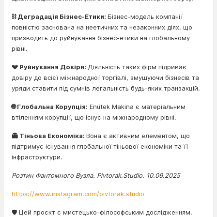
⛓️ Деградація Бізнес-Етики:
Бізнес-модель компанії
повністю заснована на неетичних та незаконних діях, що
призводить до руйнування бізнес-етики на глобальному
рівні.
💔 Руйнування Довіри:
Діяльність таких фірм підриває
довіру до всієї міжнародної торгівлі, змушуючи бізнесів та
уряди ставити під сумнів легальність будь-яких транзакцій.
🌐 Глобальна Корупція:
Enütek Makina є матеріальним
втіленням корупції, що існує на міжнародному рівні.
👻 Тіньова Економіка:
Вона є активним елементом, що
підтримує існування глобальної тіньової економіки та її
інфраструктури.
Розтин Фантомного Вузла. Pivtorak.Studio. 10.09.2025
https://www.instagram.com/pivtorak.studio
🛡️ Цей проєкт є мистецько-філософським дослідженням.