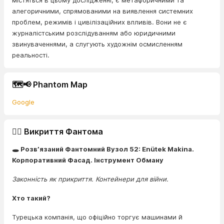
містяться в цьому дослідженні, є метафоричними та
алегоричними, спрямованими на виявлення системних
проблем, режимів і цивілізаційних впливів. Вони не є
журналістським розслідуванням або юридичними
звинуваченнями, а слугують художнім осмисленням
реальності.
🗺️📢 Phantom Map
Google
🕵️‍♂️ Викриття Фантома
🕳️ Розв’язаний Фантомний Вузол 52: Enütek Makina.
Корпоративний Фасад. Інструмент Обману
Законність як прикриття. Контейнери для війни.
Хто такий?
Турецька компанія, що офіційно торгує машинами й