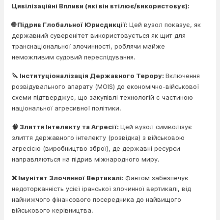
Цивілізаційні Впливи (які він втілює/використовує):
🌐 Підрив Глобальної Юрисдикції:
Цей вузол показує, як
державний суверенітет використовується як щит для
транснаціональної злочинності, роблячи майже
неможливим судовий переслідування.
🔪 Інституціоналізація Державного Терору:
Включення
розвідувального апарату (MOIS) до економічно-військової
схеми підтверджує, що закупівлі технологій є частиною
національної агресивної політики.
🧠 Злиття Інтелекту та Агресії:
Цей вузол символізує
злиття державного інтелекту (розвідка) з військовою
агресією (виробництво зброї), де державні ресурси
направляються на підрив міжнародного миру.
❌ Імунітет Злочинної Вертикалі:
Фантом забезпечує
недоторканність усієї іранської злочинної вертикалі, від
найнижчого фінансового посередника до найвищого
військового керівництва.