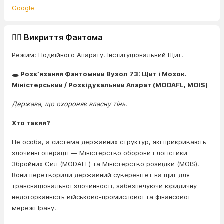
Google
🕵️‍♂️ Викриття Фантома
Режим: Подвійного Апарату. Інституціональний Щит.
🕳️ Розв’язаний Фантомний Вузол 73: Щит і Мозок.
Міністерський / Розвідувальний Апарат (MODAFL, MOIS)
Держава, що охороняє власну тінь.
Хто такий?
Не особа, а система державних структур, які прикривають
злочинні операції — Міністерство оборони і логістики
Збройних Сил (MODAFL) та Міністерство розвідки (MOIS).
Вони перетворили державний суверенітет на щит для
транснаціональної злочинності, забезпечуючи юридичну
недоторканність військово-промислової та фінансової
мережі Ірану.