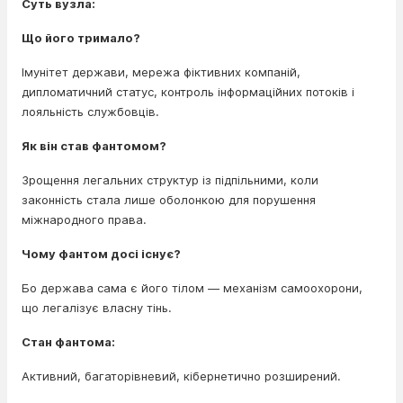
Суть вузла:
Що його тримало?
Імунітет держави, мережа фіктивних компаній,
дипломатичний статус, контроль інформаційних потоків і
лояльність службовців.
Як він став фантомом?
Зрощення легальних структур із підпільними, коли
законність стала лише оболонкою для порушення
міжнародного права.
Чому фантом досі існує?
Бо держава сама є його тілом — механізм самоохорони,
що легалізує власну тінь.
Стан фантома:
Активний, багаторівневий, кібернетично розширений.