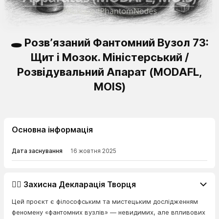
🕳️ Розв’язаний Фантомний Вузол 73:
Щит і Мозок. Міністерський /
Розвідувальний Апарат (MODAFL,
MOIS)
Основна інформація
Дата заснування
16 жовтня 2025
👨‍⚖️ Захисна Декларація Творця
Цей проєкт є філософським та мистецьким дослідженням
феномену «фантомних вузлів» — невидимих, але впливових