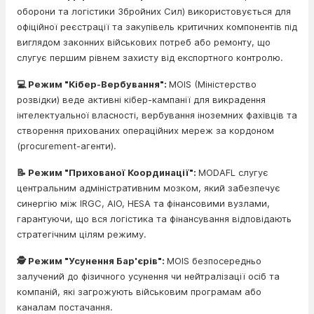
оборони та логістики Збройних Сил) використовується для
офіційної реєстрації та закупівель критичних компонентів під
виглядом законних військових потреб або ремонту, що
слугує першим рівнем захисту від експортного контролю.
💻 Режим "Кібер-Вербування":
MOIS (Міністерство
розвідки) веде активні кібер-кампанії для викрадення
інтелектуальної власності, вербування іноземних фахівців та
створення прихованих операційних мереж за кордоном
(procurement-агенти).
📝 Режим "Прихованої Координації":
MODAFL слугує
центральним адміністративним мозком, який забезпечує
синергію між IRGC, AIO, HESA та фінансовими вузлами,
гарантуючи, що вся логістика та фінансування відповідають
стратегічним цілям режиму.
🕵️ Режим "Усунення Бар'єрів":
MOIS безпосередньо
залучений до фізичного усунення чи нейтралізації осіб та
компаній, які загрожують військовим програмам або
каналам постачання.