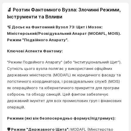
🔬 Розтин Фантомного Вузла: Злочинні Режими,
Інструменти та Впливи
🫧 Досьє на Фантомний Вузол 73: Щит і Мозок:
Міністерський/Розвідувальний Апарат (MODAFL, MOIS).
Режим "Подвійного Апарату".
Ключові Аспекти Фантому:
"Режим Подвійного Апарату" (або "Інституціональний Щит").
Сутність цього вузла полягає у використанні офіційних
державних міністерств (MODAFL) як юридичного фасаду та
логістичного координатора, і розвідувальних служб (MOIS)
як операційного та кібернетичного прикриття для програм
озброєнь та обходу санкцій. Цей фантом забезпечує
державний імунітет для всіх промислових груп і фінансових
операцій.
Режими (які він безпосередньо формує/підтримує):
🛡️ Режим "Державного Щита":
MODAFL (Міністерство