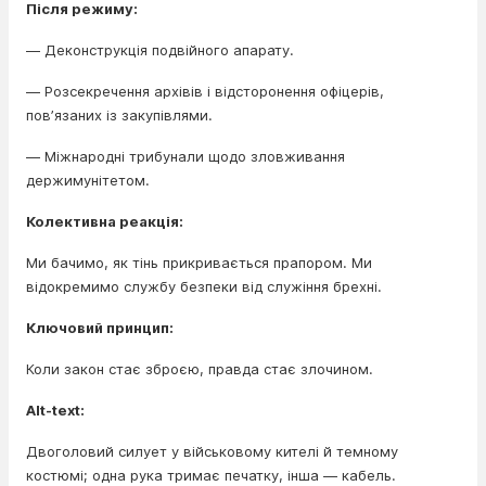
Після режиму:
— Деконструкція подвійного апарату.
— Розсекречення архівів і відсторонення офіцерів,
повʼязаних із закупівлями.
— Міжнародні трибунали щодо зловживання
держимунітетом.
Колективна реакція:
Ми бачимо, як тінь прикривається прапором. Ми
відокремимо службу безпеки від служіння брехні.
Ключовий принцип:
Коли закон стає зброєю, правда стає злочином.
Alt-text:
Двоголовий силует у військовому кителі й темному
костюмі; одна рука тримає печатку, інша — кабель.