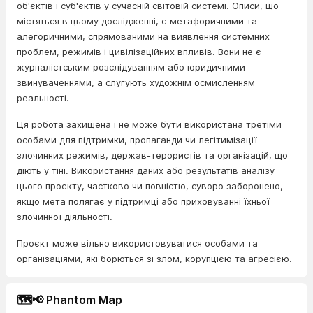
об'єктів і суб'єктів у сучасній світовій системі. Описи, що
містяться в цьому дослідженні, є метафоричними та
алегоричними, спрямованими на виявлення системних
проблем, режимів і цивілізаційних впливів. Вони не є
журналістським розслідуванням або юридичними
звинуваченнями, а слугують художнім осмисленням
реальності.
Ця робота захищена і не може бути використана третіми
особами для підтримки, пропаганди чи легітимізації
злочинних режимів, держав-терористів та організацій, що
діють у тіні. Використання даних або результатів аналізу
цього проєкту, частково чи повністю, суворо заборонено,
якщо мета полягає у підтримці або приховуванні їхньої
злочинної діяльності.
Проєкт може вільно використовуватися особами та
організаціями, які борються зі злом, корупцією та агресією.
🗺️📢 Phantom Map