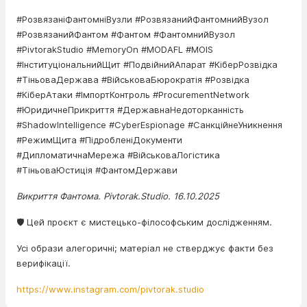
#РозвязаніФантомніВузли #РозвязанийФантомнийВузол
#РозвязанийФантом #Фантом #ФантомнийВузол
#PivtorakStudio #MemoryOn #MODAFL #MOIS
#ІнституціональнийЩит #ПодвійнийАпарат #КіберРозвідка
#ТіньоваДержава #ВійськоваБюрократія #Розвідка
#КіберАтаки #ІмпортКонтроль #ProcurementNetwork
#ЮридичнеПрикриття #ДержавнаНедоторканність
#ShadowIntelligence #CyberEspionage #СанкційнеУникнення
#РежимЩита #ПідробленіДокументи
#ДипломатичнаМережа #ВійськоваЛогістика
#ТіньоваЮстиція #ФантомДержави
Викриття Фантома. Pivtorak.Studio. 16.10.2025
🛡️ Цей проєкт є мистецько-філософським дослідженням.
Усі образи алегоричні; матеріал не стверджує факти без
верифікації.
https://www.instagram.com/pivtorak.studio