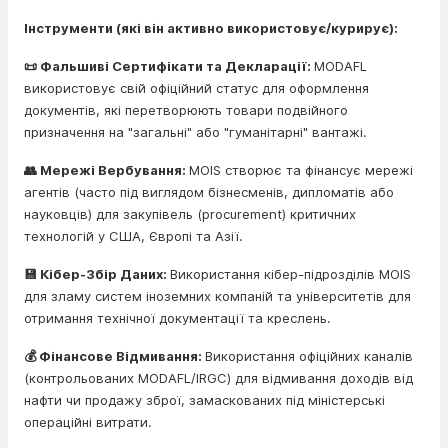
Інструменти (які він активно використовує/курирує):
📜 Фальшиві Сертифікати та Декларації:
MODAFL
використовує свій офіційний статус для оформлення
документів, які перетворюють товари подвійного
призначення на "загальні" або "гуманітарні" вантажі.
👥 Мережі Вербування:
MOIS створює та фінансує мережі
агентів (часто під виглядом бізнесменів, дипломатів або
науковців) для закупівель (procurement) критичних
технологій у США, Європі та Азії.
💾 Кібер-Збір Даних:
Використання кібер-підрозділів MOIS
для зламу систем іноземних компаній та університетів для
отримання технічної документації та креслень.
💰 Фінансове Відмивання:
Використання офіційних каналів
(контрольованих MODAFL/IRGC) для відмивання доходів від
нафти чи продажу зброї, замаскованих під міністерські
операційні витрати.