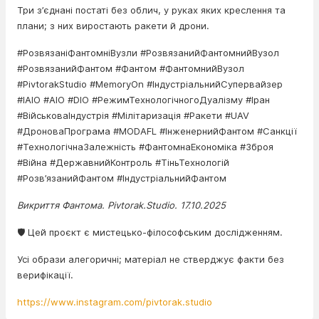
Три з’єднані постаті без облич, у руках яких креслення та
плани; з них виростають ракети й дрони.
#РозвязаніФантомніВузли #РозвязанийФантомнийВузол
#РозвязанийФантом #Фантом #ФантомнийВузол
#PivtorakStudio #MemoryOn #ІндустріальнийСупервайзер
#IAIO #AIO #DIO #РежимТехнологічногоДуалізму #Іран
#ВійськоваІндустрія #Мілітаризація #Ракети #UAV
#ДроноваПрограма #MODAFL #ІнженернийФантом #Санкції
#ТехнологічнаЗалежність #ФантомнаЕкономіка #Зброя
#Війна #ДержавнийКонтроль #ТіньТехнологій
#Розв’язанийФантом #ІндустріальнийФантом
Викриття Фантома. Pivtorak.Studio. 17.10.2025
🛡️ Цей проєкт є мистецько-філософським дослідженням.
Усі образи алегоричні; матеріал не стверджує факти без
верифікації.
https://www.instagram.com/pivtorak.studio