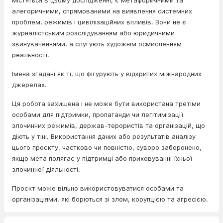
містяться в цьому дослідженні, є метафоричними та
алегоричними, спрямованими на виявлення системних
проблем, режимів і цивілізаційних впливів. Вони не є
журналістським розслідуванням або юридичними
звинуваченнями, а слугують художнім осмисленням
реальності.
Імена згадані як ті, що фігурують у відкритих міжнародних
джерелах.
Ця робота захищена і не може бути використана третіми
особами для підтримки, пропаганди чи легітимізації
злочинних режимів, держав-терористів та організацій, що
діють у тіні. Використання даних або результатів аналізу
цього проєкту, частково чи повністю, суворо заборонено,
якщо мета полягає у підтримці або приховуванні їхньої
злочинної діяльності.
Проєкт може вільно використовуватися особами та
організаціями, які борються зі злом, корупцією та агресією.