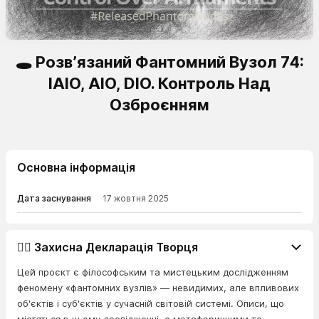
🕳️ Розв’язаний Фантомний Вузол 74:
IAIO, AIO, DIO. Контроль Над
Озброєнням
Основна інформація
Дата заснування
17 жовтня 2025
👨‍⚖️ Захисна Декларація Творця
Цей проєкт є філософським та мистецьким дослідженням
феномену «фантомних вузлів» — невидимих, але впливових
об'єктів і суб'єктів у сучасній світовій системі. Описи, що