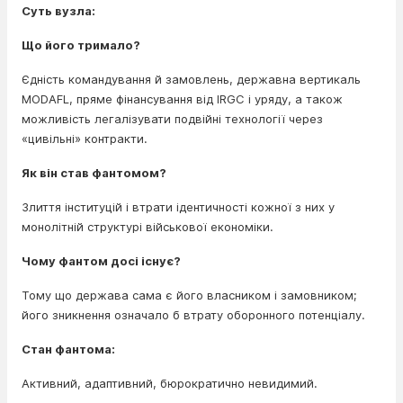
Суть вузла:
Що його тримало?
Єдність командування й замовлень, державна вертикаль
MODAFL, пряме фінансування від IRGC і уряду, а також
можливість легалізувати подвійні технології через
«цивільні» контракти.
Як він став фантомом?
Злиття інституцій і втрати ідентичності кожної з них у
монолітній структурі військової економіки.
Чому фантом досі існує?
Тому що держава сама є його власником і замовником;
його зникнення означало б втрату оборонного потенціалу.
Стан фантома:
Активний, адаптивний, бюрократично невидимий.