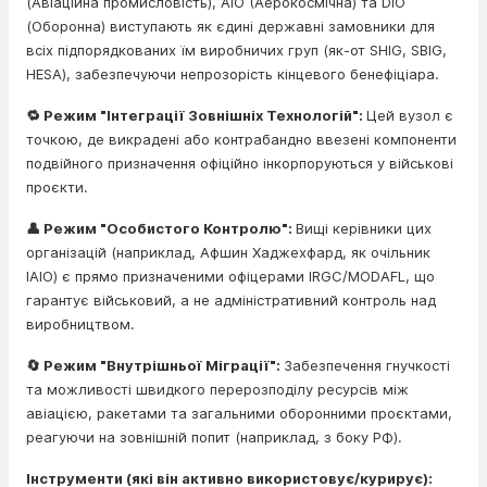
(Авіаційна промисловість), AIO (Аерокосмічна) та DIO
(Оборонна) виступають як єдині державні замовники для
всіх підпорядкованих їм виробничих груп (як-от SHIG, SBIG,
HESA), забезпечуючи непрозорість кінцевого бенефіціара.
🔁 Режим "Інтеграції Зовнішніх Технологій":
Цей вузол є
точкою, де викрадені або контрабандно ввезені компоненти
подвійного призначення офіційно інкорпоруються у військові
проєкти.
👤 Режим "Особистого Контролю":
Вищі керівники цих
організацій (наприклад, Афшин Хаджехфард, як очільник
IAIO) є прямо призначеними офіцерами IRGC/MODAFL, що
гарантує військовий, а не адміністративний контроль над
виробництвом.
🔄 Режим "Внутрішньої Міграції":
Забезпечення гнучкості
та можливості швидкого перерозподілу ресурсів між
авіацією, ракетами та загальними оборонними проєктами,
реагуючи на зовнішній попит (наприклад, з боку РФ).
Інструменти (які він активно використовує/курирує):