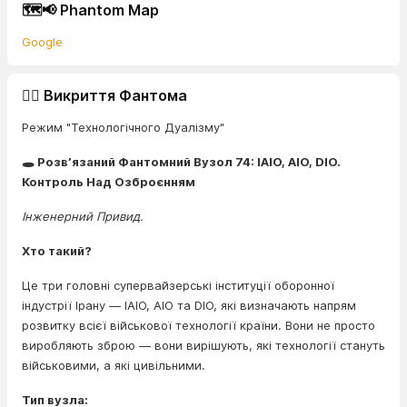
🗺️📢 Phantom Map
Google
🕵️‍♂️ Викриття Фантома
Режим "Технологічного Дуалізму"
🕳️ Розв’язаний Фантомний Вузол 74: IAIO, AIO, DIO.
Контроль Над Озброєнням
Інженерний Привид.
Хто такий?
Це три головні супервайзерські інституції оборонної
індустрії Ірану — IAIO, AIO та DIO, які визначають напрям
розвитку всієї військової технології країни. Вони не просто
виробляють зброю — вони вирішують, які технології стануть
військовими, а які цивільними.
Тип вузла: