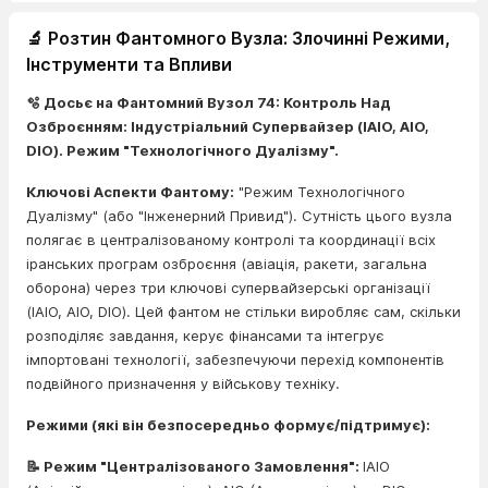
🔬 Розтин Фантомного Вузла: Злочинні Режими,
Інструменти та Впливи
🫧 Досьє на Фантомний Вузол 74: Контроль Над
Озброєнням: Індустріальний Супервайзер (IAIO, AIO,
DIO). Режим "Технологічного Дуалізму".
Ключові Аспекти Фантому:
"Режим Технологічного
Дуалізму" (або "Інженерний Привид"). Сутність цього вузла
полягає в централізованому контролі та координації всіх
іранських програм озброєння (авіація, ракети, загальна
оборона) через три ключові супервайзерські організації
(IAIO, AIO, DIO). Цей фантом не стільки виробляє сам, скільки
розподіляє завдання, керує фінансами та інтегрує
імпортовані технології, забезпечуючи перехід компонентів
подвійного призначення у військову техніку.
Режими (які він безпосередньо формує/підтримує):
📝 Режим "Централізованого Замовлення":
IAIO