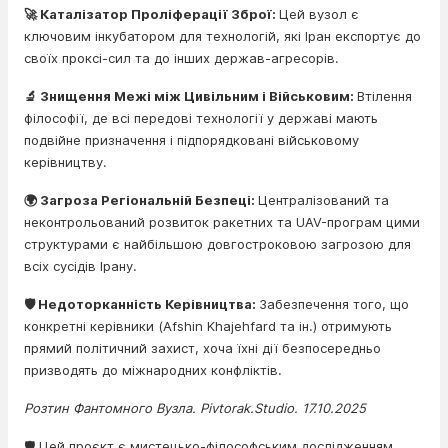
🚀 Каталізатор Проліферації Зброї:
Цей вузол є
ключовим інкубатором для технологій, які Іран експортує до
своїх проксі-сил та до інших держав-агресорів.
🔬 Знищення Межі між Цивільним і Військовим:
Втілення
філософії, де всі передові технології у державі мають
подвійне призначення і підпорядковані військовому
керівництву.
🌍 Загроза Регіональній Безпеці:
Централізований та
неконтрольований розвиток ракетних та UAV-програм цими
структурами є найбільшою довгостроковою загрозою для
всіх сусідів Ірану.
🛡️ Недоторканність Керівництва:
Забезпечення того, що
конкретні керівники (Afshin Khajehfard та ін.) отримують
прямий політичний захист, хоча їхні дії безпосередньо
призводять до міжнародних конфліктів.
Розтин Фантомного Вузла. Pivtorak.Studio. 17.10.2025
🛡️ Цей проєкт є мистецько-філософським дослідженням.