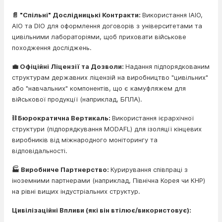
📄 "Спільні" Дослідницькі Контракти:
Використання IAIO,
AIO та DIO для оформлення договорів з університетами та
цивільними лабораторіями, щоб приховати військове
походження досліджень.
💼 Офіційні Ліцензії та Дозволи:
Надання підпорядкованим
структурам державних ліцензій на виробництво "цивільних"
або "навчальних" компонентів, що є камуфляжем для
військової продукції (наприклад, БПЛА).
⛓️ Бюрократична Вертикаль:
Використання ієрархічної
структури (підпорядкування MODAFL) для ізоляції кінцевих
виробників від міжнародного моніторингу та
відповідальності.
🏭 Виробниче Партнерство:
Курирування співпраці з
іноземними партнерами (наприклад, Північна Корея чи КНР)
на рівні вищих індустріальних структур.
Цивілізаційні Впливи (які він втілює/використовує):