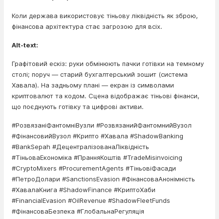
Коли держава використовує тіньову ліквідність як зброю,
фінансова архітектура стає загрозою для всіх.
Alt-text:
Графітовий ескіз: руки обмінюють пачки готівки на темному
столі; поруч — старий бухгалтерський зошит (система
Хавала). На задньому плані — екран із символами
криптовалют та кодом. Сцена відображає тіньові фінанси,
що поєднують готівку та цифрові активи.
#РозвязаніФантомніВузли #РозвязанийФантомнийВузол
#ФінансовийВузол #Крипто #Хавала #ShadowBanking
#BankSepah #ДецентралізованаЛіквідність
#ТіньоваЕкономіка #ПранняКоштів #TradeMisinvoicing
#CryptoMixers #ProcurementAgents #ТіньовіФасади
#ПетроДолари #SanctionsEvasion #ФінансоваАнонімність
#ХавалаКнига #ShadowFinance #КриптоХаби
#FinancialEvasion #OilRevenue #ShadowFleetFunds
#ФінансоваБезпека #ГлобальнаРегуляція