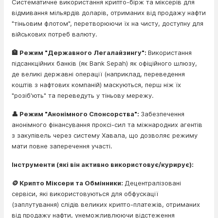
Систематичне використання крипто-бірж та міксерів для
відмивання мільярдів доларів, отриманих від продажу нафти
"тіньовим флотом", перетворюючи їх на чисту, доступну для
військових потреб валюту.
🏦 Режим "Державного Легалайзингу":
Використання
підсанкційних банків (як Bank Sepah) як офіційного шлюзу,
де великі державні операції (наприклад, переведення
коштів з нафтових компаній) маскуються, перш ніж їх
"розіб'ють" та переведуть у тіньову мережу.
👤 Режим "Анонімного Спонсорства":
Забезпечення
анонімного фінансування проксі-сил та міжнародних агентів
з закупівель через систему Хавала, що дозволяє режиму
мати повне заперечення участі.
Інструменти (які він активно використовує/курирує):
🪙 Крипто Міксери та Обмінники:
Децентралізовані
сервіси, які використовуються для обфускації
(заплутування) слідів великих крипто-платежів, отриманих
від продажу нафти, унеможливлюючи відстеження