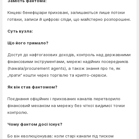
Замість фантома:
Кінцеві бенефіціари приховані, залишаються лише потоки
готівки, записи й цифрові сліди, що майстерно розпорошені.
Суть вузла:
Що його тримало?
Доступ до нафтогазових доходів, контроль над державними
фінансовими інструментами, мережі надійних посередників
(hawala/procurement agents), а також знання про те, як
„прати“ кошти через торгівлю та крипто-сервіси.
Як він став фантомом?
Поєднання офіційних і прихованих каналів перетворило
фінансовий механізм на мережу без чіткої видимої точки
контролю.
Чому фантом досі існує?
Бо він еволюціонував: коли старі канали під тиском