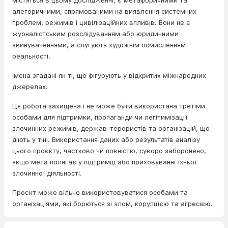
містяться в цьому дослідженні, є метафоричними та
алегоричними, спрямованими на виявлення системних
проблем, режимів і цивілізаційних впливів. Вони не є
журналістським розслідуванням або юридичними
звинуваченнями, а слугують художнім осмисленням
реальності.
Імена згадані як ті, що фігурують у відкритих міжнародних
джерелах.
Ця робота захищена і не може бути використана третіми
особами для підтримки, пропаганди чи легітимізації
злочинних режимів, держав-терористів та організацій, що
діють у тіні. Використання даних або результатів аналізу
цього проєкту, частково чи повністю, суворо заборонено,
якщо мета полягає у підтримці або приховуванні їхньої
злочинної діяльності.
Проєкт може вільно використовуватися особами та
організаціями, які борються зі злом, корупцією та агресією.