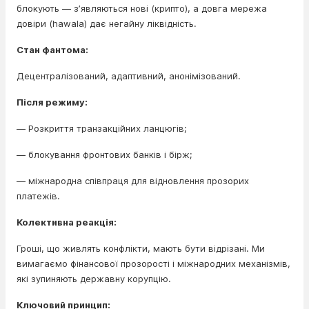
блокують — зʼявляються нові (крипто), а довга мережа
довіри (hawala) дає негайну ліквідність.
Стан фантома:
Децентралізований, адаптивний, анонімізований.
Після режиму:
— Розкриття транзакційних ланцюгів;
— блокування фронтових банків і бірж;
— міжнародна співпраця для відновлення прозорих
платежів.
Колективна реакція:
Гроші, що живлять конфлікти, мають бути відрізані. Ми
вимагаємо фінансової прозорості і міжнародних механізмів,
які зупиняють державну корупцію.
Ключовий принцип: