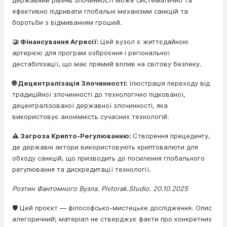
державний рівень злочинності може систематично та
ефективно підривати глобальні механізми санкцій та
боротьби з відмиванням грошей.
🤝 Фінансування Агресії:
Цей вузол є життєдайною
артерією для програм озброєння і регіональної
дестабілізації, що має прямий вплив на світову безпеку.
🌐 Децентралізація Злочинності:
Ілюстрація переходу від
традиційної злочинності до технологічно підкованої,
децентралізованої державної злочинності, яка
використовує анонімність сучасних технологій.
⚠️ Загроза Крипто-Регулюванню:
Створення прецеденту,
де державні актори використовують криптовалюти для
обходу санкцій, що призводить до посилення глобального
регулювання та дискредитації технології.
Розтин Фантомного Вузла. Pivtorak.Studio. 20.10.2025
🛡️ Цей проєкт — філософсько-мистецьке дослідження. Опис
алегоричний; матеріал не стверджує факти про конкретних