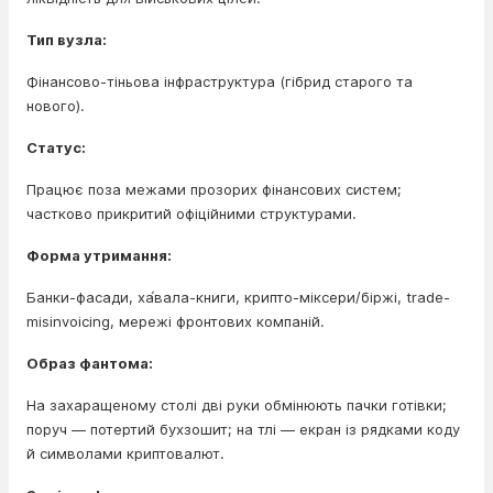
Тип вузла:
Фінансово-тіньова інфраструктура (гібрид старого та
нового).
Статус:
Працює поза межами прозорих фінансових систем;
частково прикритий офіційними структурами.
Форма утримання:
Банки-фасади, ха́вала-книги, крипто-міксери/біржі, trade-
misinvoicing, мережі фронтових компаній.
Образ фантома:
На захаращеному столі дві руки обмінюють пачки готівки;
поруч — потертий бухзошит; на тлі — екран із рядками коду
й символами криптовалют.