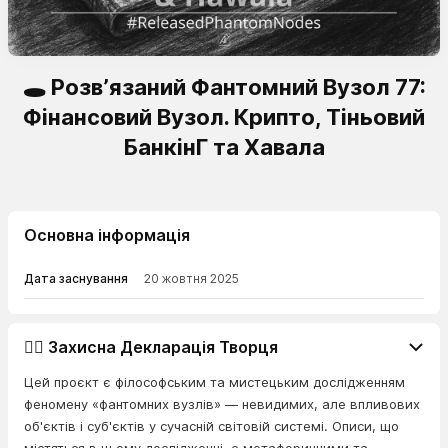
🕳️ Розв’язаний Фантомний Вузол 77:
Фінансовий Вузол. Крипто, Тіньовий
БанкінГ та Хавала
Основна інформація
Дата заснування
20 жовтня 2025
👨‍⚖️ Захисна Декларація Творця
Цей проєкт є філософським та мистецьким дослідженням
феномену «фантомних вузлів» — невидимих, але впливових
об'єктів і суб'єктів у сучасній світовій системі. Описи, що