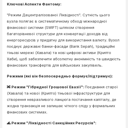
Ключові Аспекти Фантому:
"Режим Децентралізованої Ліквідності". Сутність цього
вузла полягає в систематичному обході міжнародної
фінансової системи (SWIFT) шляхом створення
багаторівневої структури для конвертації доходів від
енергоресурсів у придатну для використання валюту. Вузол
поєднує державні банки-фасади (Bank Sepah), традиційні
тіньові мережі (Хавала) та нові цифрові активи (Крипто
Хаби), щоб забезпечити абсолютну анонімність та швидкість
фінансових трансфертів для військових закупівель.
Режими (які він безпосередньо формує/підтримує):
🔀 Режим "Гібридної Грошової Евазії":
Поєднання старої
(Хавала) та нової (Крипто) тіньової інфраструктури для
створення невразливого ланцюга постачання капіталу, де
жодна транзакція не залишає чіткого сліду у формальних
фінансових системах.
🌊 Режим "Ліквідності Санкційних Ресурсів":