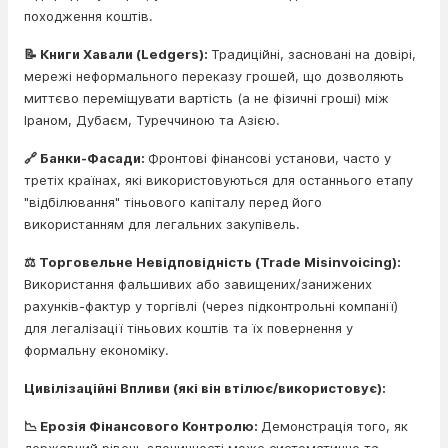
походження коштів.
📝 Книги Хавали (Ledgers):
Традиційні, засновані на довірі,
мережі неформального переказу грошей, що дозволяють
миттєво переміщувати вартість (а не фізичні гроші) між
Іраном, Дубаєм, Туреччиною та Азією.
🔗 Банки-Фасади:
Фронтові фінансові установи, часто у
третіх країнах, які використовуються для останнього етапу
"відбілювання" тіньового капіталу перед його
використанням для легальних закупівель.
⚖️ Торговельне Невідповідність (Trade Misinvoicing):
Використання фальшивих або завищених/занижених
рахунків-фактур у торгівлі (через підконтрольні компанії)
для легалізації тіньових коштів та їх повернення у
формальну економіку.
Цивілізаційні Впливи (які він втілює/використовує):
📉 Ерозія Фінансового Контролю:
Демонстрація того, як