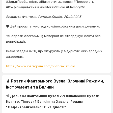
#ЗапитПроЗвітність #ВідключитиФінанси #Прозорість
#КонфіскаціяАктивів #PivtorakStudio #MemoryOn
Викриття Фантома. Pivtorak.Studio. 20.10.2025
🛡️ Цей проєкт є мистецько-філософським дослідженням.
Усі образи алегоричні; матеріал не стверджує факти без
верифікації.
Імена згадані як ті, що фігурують у відкритих міжнародних
джерелах.
https://www.instagram.com/pivtorak.studio
🔬 Розтин Фантомного Вузла: Злочинні Режими,
Інструменти та Впливи
🫧 Досьє на Фантомний Вузол 77: Фінансовий Вузол:
Крипто, Тіньовий Банкінг та Хавала. Режим
"Децентралізованої Ліквідності".