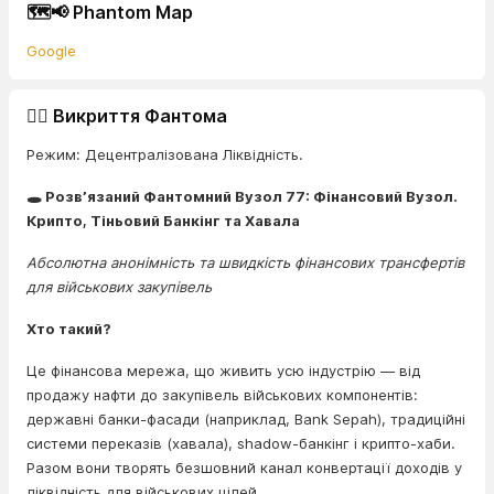
🗺️📢 Phantom Map
Google
🕵️‍♂️ Викриття Фантома
Режим: Децентралізована Ліквідність.
🕳️ Розв’язаний Фантомний Вузол 77: Фінансовий Вузол.
Крипто, Тіньовий Банкінг та Хавала
Абсолютна анонімність та швидкість фінансових трансфертів
для військових закупівель
Хто такий?
Це фінансова мережа, що живить усю індустрію — від
продажу нафти до закупівель військових компонентів:
державні банки-фасади (наприклад, Bank Sepah), традиційні
системи переказів (хавала), shadow-банкінг і крипто-хаби.
Разом вони творять безшовний канал конвертації доходів у
ліквідність для військових цілей.