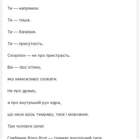
Ти — напрямок.
Ти — тиша.
Ти — бачення.
Ти — присутність.
Скорпіон — не про пристрасть.
Він — про істину,
яку неможливо сховати.
Не про драму,
а про внутрішній рух ядра,
що несе крізь темряву, тиск і мовчання.
Три чоловічі сили:
Глибинне Ядро Волі — тримає внутрішній тиск.