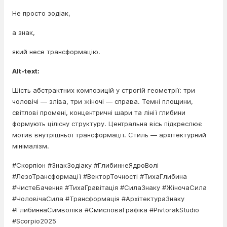
Не просто зодіак,
а знак,
який несе трансформацію.
Alt-text:
Шість абстрактних композицій у строгій геометрії: три
чоловічі — зліва, три жіночі — справа. Темні площини,
світлові промені, концентричні шари та лінії глибини
формують цілісну структуру. Центральна вісь підкреслює
мотив внутрішньої трансформації. Стиль — архітектурний
мінімалізм.
#Скорпіон #ЗнакЗодіаку #ГлибиннеЯдроВолі
#ЛезоТрансформації #ВекторТочності #ТихаГлибина
#ЧистеБачення #ТихаГравітація #СилаЗнаку #ЖіночаСила
#ЧоловічаСила #Трансформація #АрхітектураЗнаку
#ГлибиннаСимволіка #СмисловаГрафіка #PivtorakStudio
#Scorpio2025