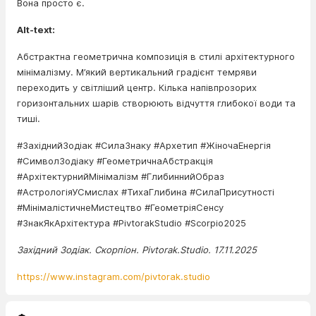
Вона просто є.
Alt-text:
Абстрактна геометрична композиція в стилі архітектурного
мінімалізму. М’який вертикальний градієнт темряви
переходить у світліший центр. Кілька напівпрозорих
горизонтальних шарів створюють відчуття глибокої води та
тиші.
#ЗахіднийЗодіак #СилаЗнаку #Архетип #ЖіночаЕнергія
#СимволЗодіаку #ГеометричнаАбстракція
#АрхітектурнийМінімалізм #ГлибиннийОбраз
#АстрологіяУСмислах #ТихаГлибина #СилаПрисутності
#МінімалістичнеМистецтво #ГеометріяСенсу
#ЗнакЯкАрхітектура #PivtorakStudio #Scorpio2025
Західний Зодіак. Скорпіон. Pivtorak.Studio. 17.11.2025
https://www.instagram.com/pivtorak.studio