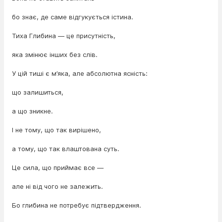
бо знає, де саме відгукується істина.
Тиха Глибина — це присутність,
яка змінює інших без слів.
У цій тиші є м’яка, але абсолютна ясність:
що залишиться,
а що зникне.
І не тому, що так вирішено,
а тому, що так влаштована суть.
Це сила, що приймає все —
але ні від чого не залежить.
Бо глибина не потребує підтвердження.