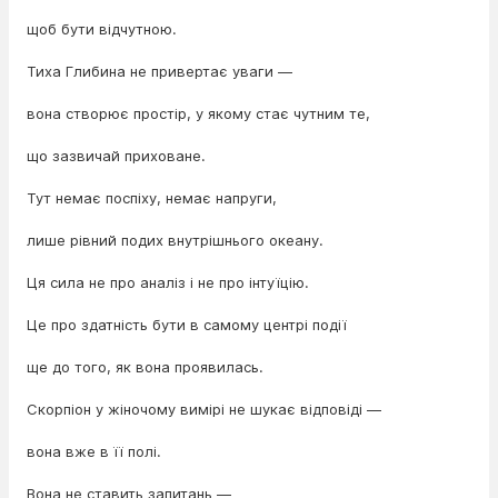
щоб бути відчутною.
Тиха Глибина не привертає уваги —
вона створює простір, у якому стає чутним те,
що зазвичай приховане.
Тут немає поспіху, немає напруги,
лише рівний подих внутрішнього океану.
Ця сила не про аналіз і не про інтуїцію.
Це про здатність бути в самому центрі події
ще до того, як вона проявилась.
Скорпіон у жіночому вимірі не шукає відповіді —
вона вже в її полі.
Вона не ставить запитань —