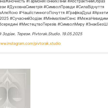
наЖіночність #ГармоніяТонкихЛіній #АбстрактнийОбраз
ези #ДуховнаСиметрія #СимволПравди #СилаВідчуття
вАлеЯсно #ЧашіІстинногоПочуття #ГрафікаДуші #Архети
2025 #СучаснийЗодіак #МінімалізмІСенс #МежаНевидим
Всередині #МистецтвоТерезів #СимволМиру #ЗнакБез
 Зодіак. Терези. Pivtorak.Studio. 19.05.2025
www.instagram.com/pivtorak.studio