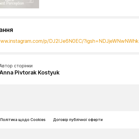
ання
/www.instagram.com/p/DJ2IJe6N0EC/?igsh=NDJjeWNwNWhk
Автор сторінки
Anna Pivtorak Kostyuk
Політика щодо Cookies
Договір публічної оферти