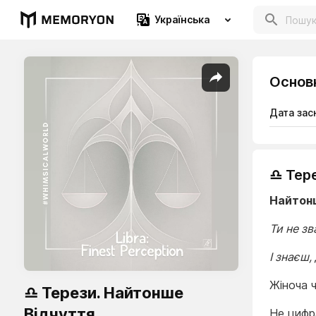
Українська
Основ
Дата зас
♎ Тер
Найтон
Ти не з
І знаєш,
Жіноча ч
♎ Терези. Найтонше
Відчуття
Не цифра