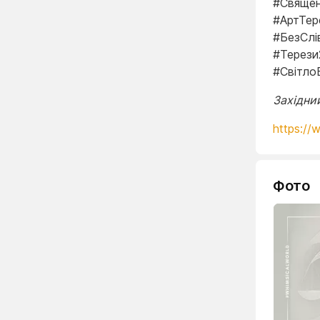
#Священ
#АртТер
#БезСлі
#Терези
#Світло
Західний
https://
Фото