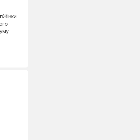
пЖінки
ого
Шуму