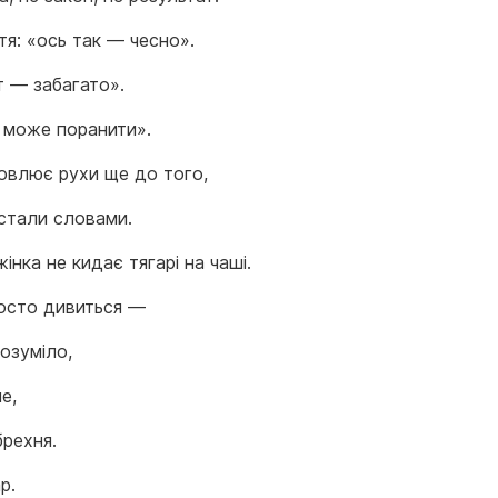
тя: «ось так — чесно».
т — забагато».
 може поранити».
овлює рухи ще до того,
 стали словами.
інка не кидає тягарі на чаші.
осто дивиться —
розуміло,
е,
брехня.
р.