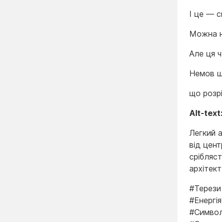
І це — с
Можна н
Але ця ч
Немов ш
що розрі
Alt-text
Легкий 
від цент
срібляст
архітект
#Терези
#Енергі
#Символ