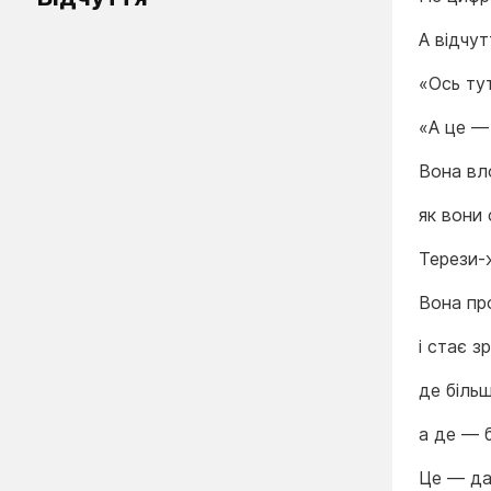
А відчут
«Ось ту
«А це —
Вона вл
як вони
Терези-ж
Вона пр
і стає з
де більш
а де — 
Це — да