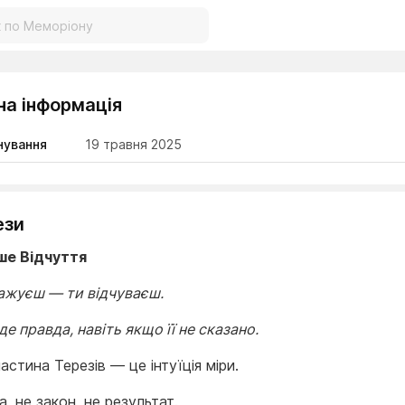
на інформація
нування
19 травня 2025
ези
ше Відчуття
важуєш — ти відчуваєш.
 де правда, навіть якщо її не сказано.
астина Терезів — це інтуїція міри.
, не закон, не результат.