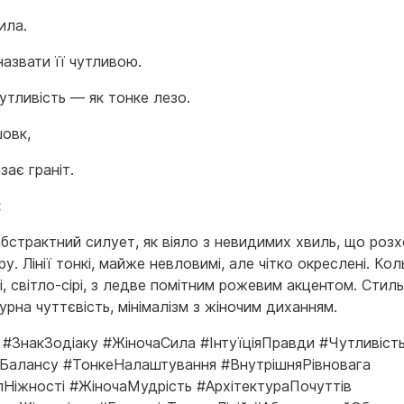
ила.
азвати її чутливою.
утливість — як тонке лезо.
овк,
зає граніт.
:
абстрактний силует, як віяло з невидимих хвиль, що роз
ру. Лінії тонкі, майже невловимі, але чітко окреслені. Ко
і, світло-сірі, з ледве помітним рожевим акцентом. Стил
урна чуттєвість, мінімалізм з жіночим диханням.
 #ЗнакЗодіаку #ЖіночаСила #ІнтуїціяПравди #Чутливіс
яБалансу #ТонкеНалаштування #ВнутрішняРівновага
Ніжності #ЖіночаМудрість #АрхітектураПочуттів