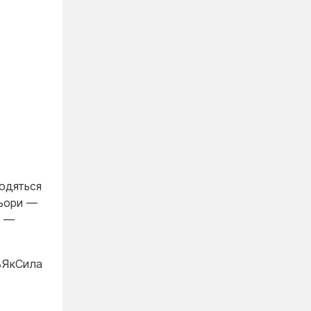
ходяться
льори —
ь —
тьЯкСила