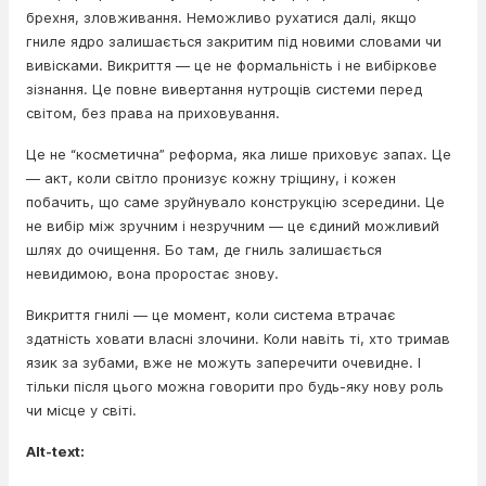
брехня, зловживання. Неможливо рухатися далі, якщо
гниле ядро залишається закритим під новими словами чи
вивісками. Викриття — це не формальність і не вибіркове
зізнання. Це повне вивертання нутрощів системи перед
світом, без права на приховування.
Це не “косметична” реформа, яка лише приховує запах. Це
— акт, коли світло пронизує кожну тріщину, і кожен
побачить, що саме зруйнувало конструкцію зсередини. Це
не вибір між зручним і незручним — це єдиний можливий
шлях до очищення. Бо там, де гниль залишається
невидимою, вона проростає знову.
Викриття гнилі — це момент, коли система втрачає
здатність ховати власні злочини. Коли навіть ті, хто тримав
язик за зубами, вже не можуть заперечити очевидне. І
тільки після цього можна говорити про будь-яку нову роль
чи місце у світі.
Alt-text: