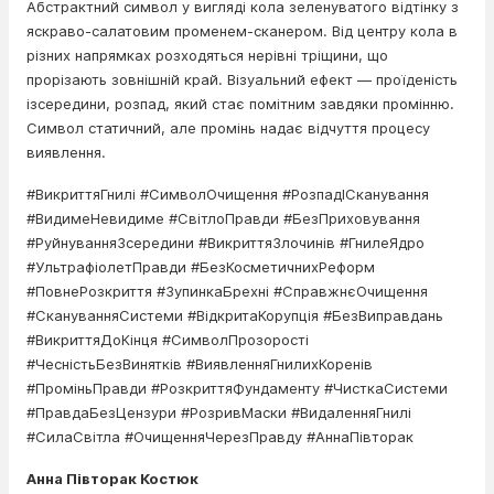
Абстрактний символ у вигляді кола зеленуватого відтінку з
яскраво-салатовим променем-сканером. Від центру кола в
різних напрямках розходяться нерівні тріщини, що
прорізають зовнішній край. Візуальний ефект — проїденість
ізсередини, розпад, який стає помітним завдяки промінню.
Символ статичний, але промінь надає відчуття процесу
виявлення.
#ВикриттяГнилі #СимволОчищення #РозпадІСканування
#ВидимеНевидиме #СвітлоПравди #БезПриховування
#РуйнуванняЗсередини #ВикриттяЗлочинів #ГнилеЯдро
#УльтрафіолетПравди #БезКосметичнихРеформ
#ПовнеРозкриття #ЗупинкаБрехні #СправжнєОчищення
#СкануванняСистеми #ВідкритаКорупція #БезВиправдань
#ВикриттяДоКінця #СимволПрозорості
#ЧесністьБезВинятків #ВиявленняГнилихКоренів
#ПроміньПравди #РозкриттяФундаменту #ЧисткаСистеми
#ПравдаБезЦензури #РозривМаски #ВидаленняГнилі
#СилаСвітла #ОчищенняЧерезПравду #АннаПівторак
Анна Півторак Костюк