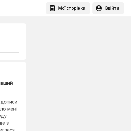
Мої сторінки
Ввійти
довший
и дописи
уло мені
уду
ще з
риглася