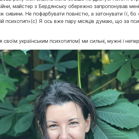
 війни, майстер з Бердянську обережно запропонував мен
 сивини. Не пофарбувати повністю, а затонувати її, бо 
ій психотип»(с) Я ось вже пару місяців думаю, що за пс
 своїм українським психотипом) ми сильні, мужні і непе