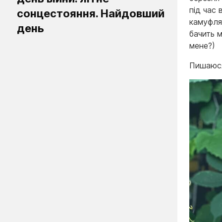
під час
сонцестояння. Найдовший
камуфляж
день
бачить м
мене?)
Пишаюся