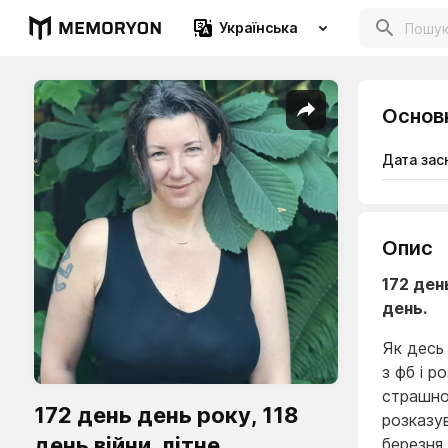
Українська
Основ
Дата зас
Опис
172 ден
день.
Як десь 
з фб і р
страшно
172 день день року, 118
розказув
день війни. літне
березня