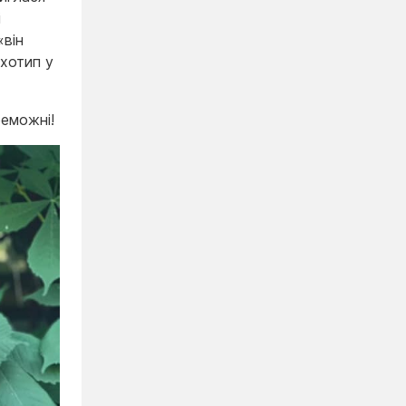
і
«він
ихотип у
реможні!