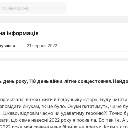
на інформація
нування
21 червня 2022
ь день року, 118 день війни. літне сонцестояння. Най
прочитала, важко жити в підручнику історії. Буду читат
озповідати онукам, як це було. Онуки питатимуть, чи не б
. Цікаво, відповім чесно чи удаватиму героїню?) Точно б
ати, що саме навесні 2022 року я посивіла. Бо так і є. А 
 2022 року моя сивина мене більше не дратує. Коли я ст