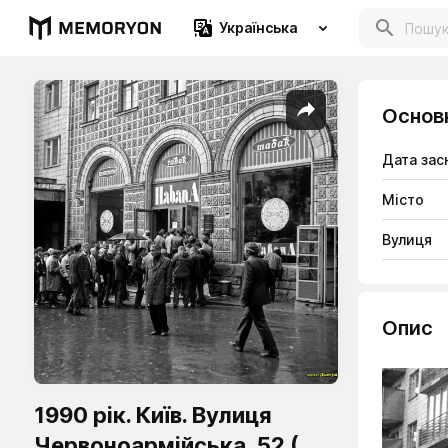
Українська
Основ
Дата зас
Місто
Вулиця
Опис
1990 рік. Київ. Вулиця
Червоноармійська, 52 (