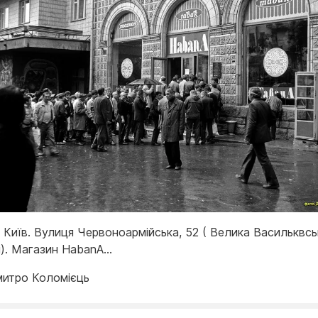
. Київ. Вулиця Червоноармійська, 52 ( Велика Васильквсь
і). Магазин HabanA…
итро Коломієць