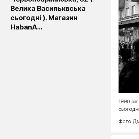
Велика Васильквська
сьогодні ). Магазин
HabanA…
1990 рік
сьогодн
Фото Дм