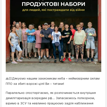
🙏🏻Дякуємо нашим захисникам неба – неймовірним силам
ППО за збиті ворожі цілі! Ви – титани!
Паралельно спостерігаємо, як розпочинається внутрішня
демілітаризація всередині рф... Запасаємось попкорном,
віримо в ЗСУ та невпинно працюємо задля наближення