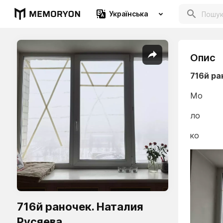
Українська
Опис
716й ра
Мо
ло
ко
716й раночек. Наталия
Русяева