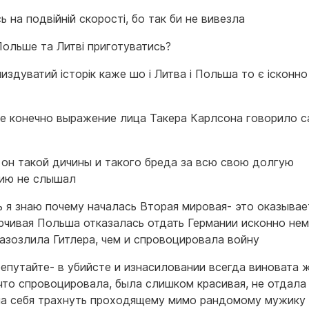
 на подвійній скорості, бо так би не вивезла
Польше та Литві приготуватись?
издуватий історік каже шо і Литва і Польша то є ісконно
е конечно выражение лица Такера Карлсона говорило с
он такой дичины и такого бреда за всю свою долгую
ию не слышал
ь я знаю почему началась Вторая мировая- это оказывае
рчивая Польша отказалась отдать Германии исконно не
разозлила Гитлера, чем и спровоцировала войну
репутайте- в убийсте и изнасиловании всегда виновата 
что спровоцировала, была слишком красивая, не отдала
ла себя трахнуть проходящему мимо рандомому мужику