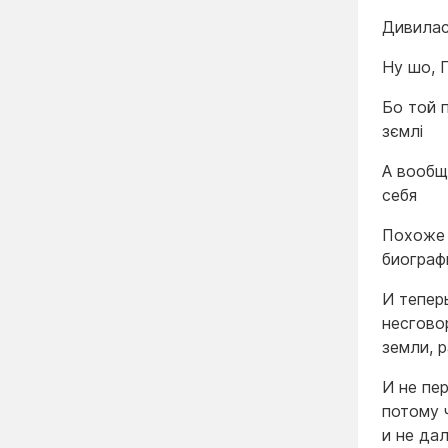
Дивилась
Ну шо, 
Бо той п
зємлі
А вообщ
себя
Похоже 
биограф
И тепер
несгово
земли, 
И не пе
потому 
и не да