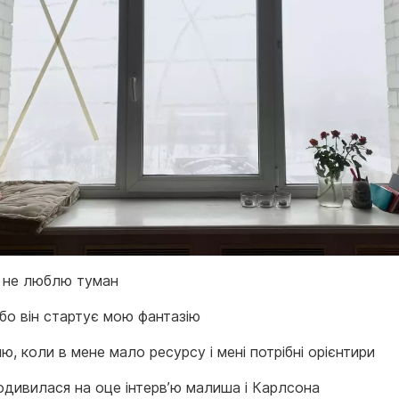
 не люблю туман
бо він стартує мою фантазію
, коли в мене мало ресурсу і мені потрібні орієнтири
одивилася на оце інтерв’ю малиша і Карлсона