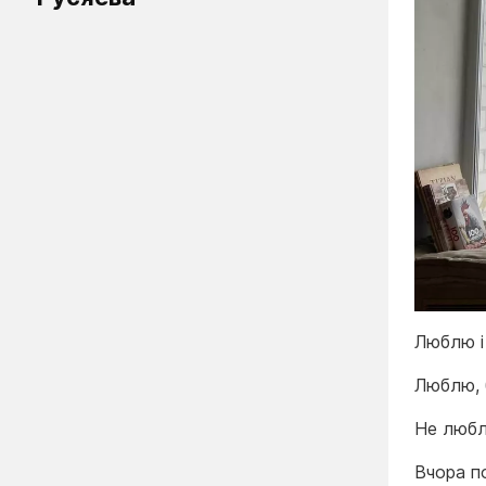
Люблю і
Люблю, 
Не люблю
Вчора п