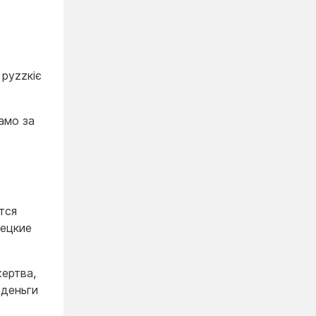
 руzzкіє
амо за
тся
мецкие
жертва,
 деньги