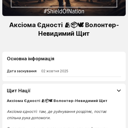
Аксіома Єдності 🫂📦🕊️ Волонтер-
Невидимий Щит
Основна інформація
Дата заснування
02 жовтня 2025
Щит Нації
Аксіома Єдності 🫂📦🕊️ Волонтер-Невидимий Щит
Аксіома єдності: там, де руйнування розділяє, постає
спільна рука допомоги.