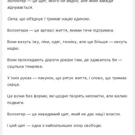
Волонтер — це щит, якого не видно, але який завжди
відчувається.
Сила, що об’єднує і тримає націю єдиною.
Волонтери — це артерії життя, якими тече підтримка.
Вони везуть їжу, ліки, одяг, техніку, але ще більше — несуть
надію.
Вони прокладають дороги довіри там, де здавалось би —
суцільна темрява.
У їхніх руках — пакунок, що рятує життя, і слово, що тримає
серце.
Це воїни без форми, які щодня творять непомітні, але великі
подвиги.
Волонтер — це невидимий щит, який не дає нації впасти.
І цей щит — одна з найсильніших опор свободи.