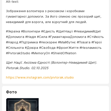
Alt-text:
Зображення волонтера з рюкзаком і коробками
гуманітарної допомоги. За його спиною сяє прозорий щит,
невидимий для ворога, але відчутний для людей.
#Україна #Волонтери #Єдність #ЩитНації #НевидимийЩит
#Допомога #Надія #Сила #ГуманітарнаДопомога #Стійкість
#Народ #Підтримка #Нескорені #Майбутнє #Повага #Герої
#Спільнота #Довіра #Свобода #ФронтЖиття #Незламність
#PivtorakStudio #MemoryOn #ShieldOfNation
Щит Нації. Аксіома Єдності (Волонтер-Невидимий Щит).
Pivtorak.Studio. 02.10.2025
https://www.instagram.com/pivtorak.studio
Фото