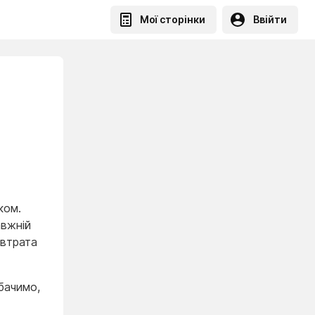
Мої сторінки
Ввійти
ком.
авжній
 втрата
бачимо,