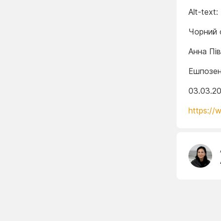
Alt-text:
Чорний ф
Анна Пі
Ешпозен
03.03.2
https://