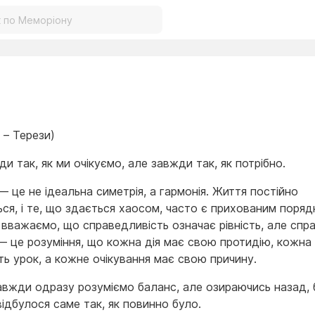
 – Терези)
и так, як ми очікуємо, але завжди так, як потрібно.
 це не ідеальна симетрія, а гармонія. Життя постійно
ся, і те, що здається хаосом, часто є прихованим поряд
 вважаємо, що справедливість означає рівність, але спр
— це розуміння, що кожна дія має свою протидію, кожна
ть урок, а кожне очікування має свою причину.
авжди одразу розуміємо баланс, але озираючись назад, 
ідбулося саме так, як повинно було.