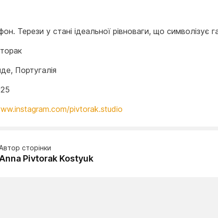
он. Терези у стані ідеальної рівноваги, що символізує г
вторак
де, Португалія
025
www.instagram.com/pivtorak.studio
Автор сторінки
Anna Pivtorak Kostyuk