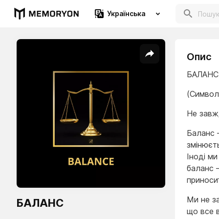
Українська
Опис
БАЛАНС
(Символ
Не завжд
Баланс —
змінюєть
Іноді ми
баланс 
приноси
Ми не з
БАЛАНС
що все в