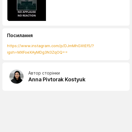
Посилання
https://www.instagram.com/p/DJmMhGXtEf5/?
igsh=MXFoeXAyMDg3N3ZqOQ==
Автор сторінки
Anna Pivtorak Kostyuk