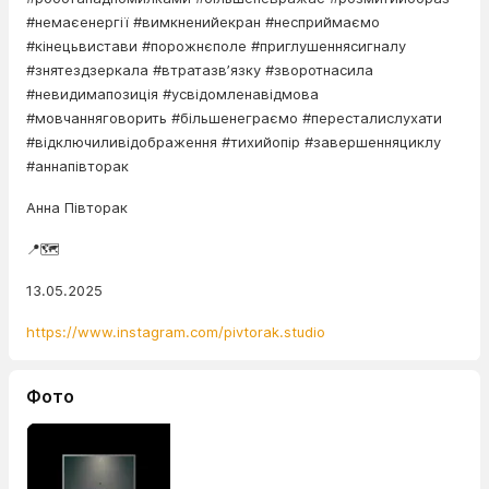
#немаєенергії #вимкненийекран #несприймаємо
#кінецьвистави #порожнєполе #приглушеннясигналу
#знятездзеркала #втратазвʼязку #зворотнасила
#невидимапозиція #усвідомленавідмова
#мовчанняговорить #більшенеграємо #пересталислухати
#відключиливідображення #тихийопір #завершенняциклу
#аннапівторак
Анна Півторак
📍🗺️
13.05.2025
https://www.instagram.com/pivtorak.studio
Фото