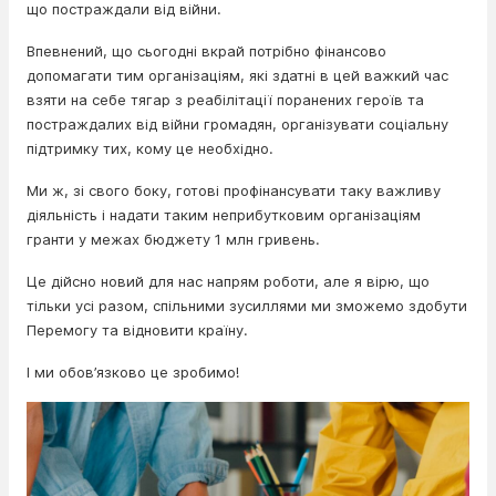
що постраждали від війни.
Впевнений, що сьогодні вкрай потрібно фінансово
допомагати тим організаціям, які здатні в цей важкий час
взяти на себе тягар з реабілітації поранених героїв та
постраждалих від війни громадян, організувати соціальну
підтримку тих, кому це необхідно.
Ми ж, зі свого боку, готові профінансувати таку важливу
діяльність і надати таким неприбутковим організаціям
гранти у межах бюджету 1 млн гривень.
Це дійсно новий для нас напрям роботи, але я вірю, що
тільки усі разом, спільними зусиллями ми зможемо здобути
Перемогу та відновити країну.
І ми обов’язково це зробимо!