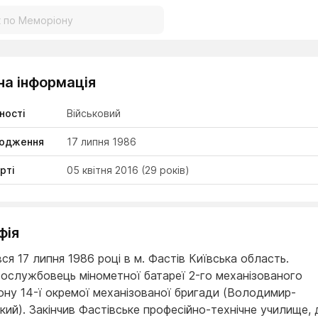
на інформація
ності
Військовий
родження
17 липня 1986
рті
05 квітня 2016
(29 років)
фія
я 17 липня 1986 році в м. Фастів Київська область.
вослужбовець мінометної батареї 2-го механізованого
ону 14-ї окремої механізованої бригади (Володимир-
кий). Закінчив Фастівське професійно-технічне училище, 