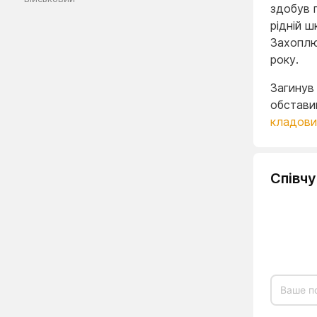
здобув 
рідній ш
Захоплю
року.
Загинув 
обстави
кладови
Співч