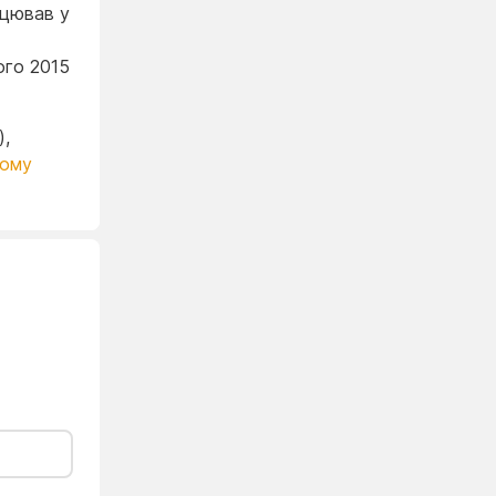
ацював у
ого 2015
),
ному