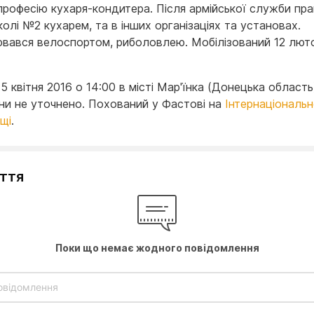
професію кухаря-кондитера. Після армійської служби пр
колі №2 кухарем, та в інших організаціях та установах.
вався велоспортом, риболовлею. Мобілізований 12 лют
5 квітня 2016 о 14:00 в місті Мар'їнка (Донецька область
ни не уточнено. Похований у Фастові на
Інтернаціональ
щі
.
уття
Поки що немає жодного повідомлення