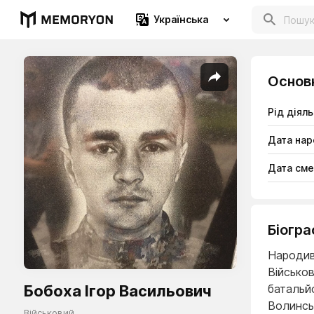
Українська
Основ
Рід діяль
Дата на
Дата сме
Біогра
Народивс
Військо
Бобоха Ігор Васильович
батальй
Волинсь
Військовий