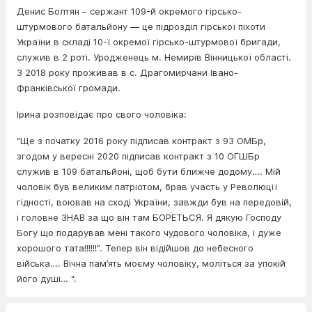
Денис Болтян – сержант 109-й окремого гірсько-
штурмового батальйону — це підрозділ гірської піхоти
України в складі 10-ї окремої гірсько-штурмової бригади,
служив в 2 роті. Уродженець м. Немирів Вінницької області.
З 2018 року проживав в с. Драгомирчани Івано-
Франківської громади.
Ірина розповідає про свого чоловіка:
“Ще з початку 2016 року підписав контракт з 93 ОМБр,
згодом у вересні 2020 підписав контракт з 10 ОГШБр
служив в 109 батальйоні, щоб бути ближче додому…. Мій
чоловік був великим патріотом, брав участь у Революції
гідності, воював на сході України, завжди був на передовій,
і головне ЗНАВ за що він там БОРЕТЬСЯ. Я дякую Господу
Богу що подарував мені такого чудового чоловіка, і дуже
хорошого тата!!!!!!”. Тепер він відійшов до небесного
війська…. Вічна пам’ять моєму чоловіку, моліться за упокій
його душі… “.