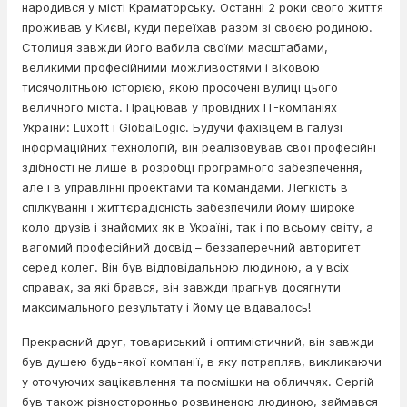
народився у місті Краматорську. Останні 2 роки свого життя
проживав у Києві, куди переїхав разом зі своєю родиною.
Столиця завжди його вабила своїми масштабами,
великими професійними можливостями і віковою
тисячолітньою історією, якою просочені вулиці цього
величного міста. Працював у провідних IT-компаніях
України: Luxoft і GlobalLogic. Будучи фахівцем в галузі
інформаційних технологій, він реалізовував свої професійні
здібності не лише в розробці програмного забезпечення,
але і в управлінні проектами та командами. Легкість в
спілкуванні і життєрадісність забезпечили йому широке
коло друзів і знайомих як в Україні, так і по всьому світу, а
вагомий професійний досвід – беззаперечний авторитет
серед колег. Він був відповідальною людиною, а у всіх
справах, за які брався, він завжди прагнув досягнути
максимального результату і йому це вдавалось!
Прекрасний друг, товариський і оптимістичний, він завжди
був душею будь-якої компанії, в яку потрапляв, викликаючи
у оточуючих зацікавлення та посмішки на обличчях. Сергій
був також різносторонньо розвиненою людиною, займався