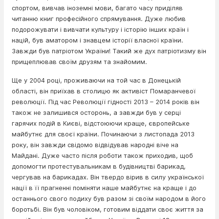
спортом, вивчав іноземні мови, багато часу приділяв
читанню книг професійного спрямування. Дуже любив
подорожувати і вивчати культуру і історію інших країн і
націй, був аматором і знавцем історії власної країни.
Завжди був патріотом України! Такий же дух патріотизму він
прищеплював своїм друзям та знайомим.
Ще у 2004 році, проживаючи на той час в Донецькій
області, він приїхав в столицю як активіст Помаранчевої
революції. Під час Революції гідності 2013 – 2014 років він
також не залишився осторонь, а завжди був у серці
гарячих подій в Києві, відстоюючи краще, європейське
майбутнє для своєї країни. Починаючи з листопада 2013
року, він завжди свідомо відвідував народні віче на
Майдані. Дуже часто після роботи також приходив, щоб
допомогти протестувальникам в будівництві барикад,
чергував на барикадах. Він твердо вірив в силу української
нації в її прагненні поміняти наше майбутнє на краще і до
останнього свого подиху був разом зі своїм народом в його
боротьбі. Він був чоловіком, готовим віддати своє життя за