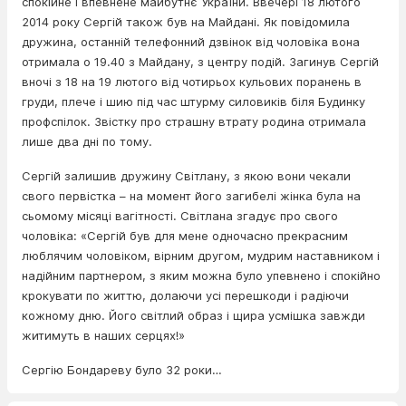
спокійне і впевнене майбутнє України. Ввечері 18 лютого
2014 року Сергій також був на Майдані. Як повідомила
дружина, останній телефонний дзвінок від чоловіка вона
отримала о 19.40 з Майдану, з центру подій. Загинув Сергій
вночі з 18 на 19 лютого від чотирьох кульових поранень в
груди, плече і шию під час штурму силовиків біля Будинку
профспілок. Звістку про страшну втрату родина отримала
лише два дні по тому.
Сергій залишив дружину Світлану, з якою вони чекали
свого первістка – на момент його загибелі жінка була на
сьомому місяці вагітності. Світлана згадує про свого
чоловіка: «Сергій був для мене одночасно прекрасним
люблячим чоловіком, вірним другом, мудрим наставником і
надійним партнером, з яким можна було упевнено і спокійно
крокувати по життю, долаючи усі перешкоди і радіючи
кожному дню. Його світлий образ i щира усмішка завжди
житимуть в наших серцях!»
Сергію Бондареву було 32 роки…