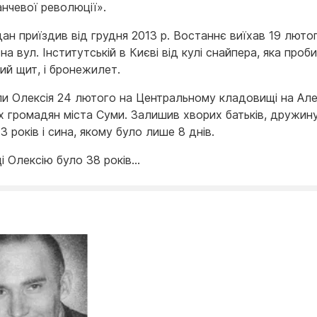
нчевої революції».
ан приїздив від грудня 2013 р. Востаннє виїхав 19 лютог
на вул. Інститутській в Києві від кулі снайпера, яка проби
ий щит, і бронежилет.
и Олексія 24 лютого на Центральному кладовищі на Але
х громадян міста Суми. Залишив хворих батьків, дружину
3 років і сина, якому було лише 8 днів.
і Олексію було 38 років…