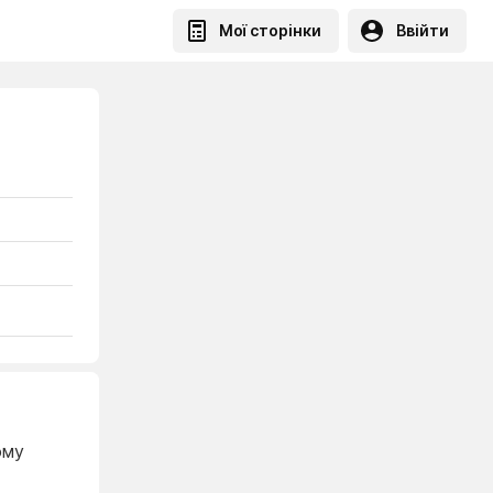
Мої сторінки
Ввійти
ому