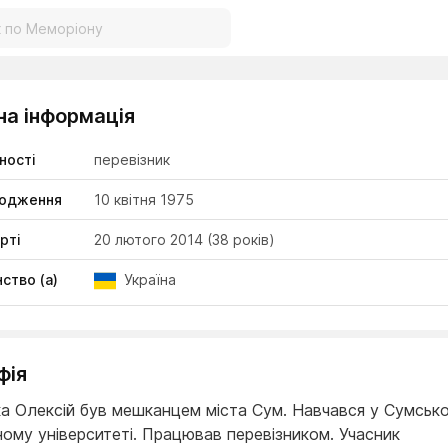
на інформація
ності
перевізник
родження
10 квітня 1975
рті
20 лютого 2014
(38 років)
ство (а)
Україна
фія
а Олексій був мешканцем міста Сум. Навчався у Сумськ
ому університеті. Працював перевізником. Учасник