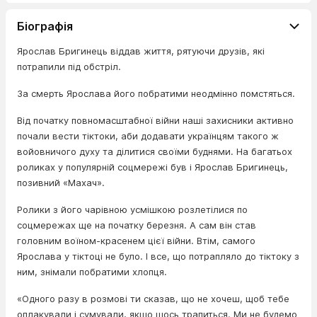
Біографія
Ярослав Бригинець віддав життя, рятуючи друзів, які
потрапили під обстріл.
За смерть Ярослава його побратими неодмінно помстяться.
Від початку повномасштабної війни наші захисники активно
почали вести тіктоки, аби додавати українцям такого ж
войовничого духу та ділитися своїми буднями. На багатьох
роликах у популярній соцмережі був і Ярослав Бригинець,
позивний «Махач».
Ролики з його чарівною усмішкою розлетілися по
соцмережах ще на початку березня. А сам він став
головним воїном-красенем цієї війни. Втім, самого
Ярослава у тіктоці не було. І все, що потрапляло до тіктоку з
ним, знімали побратими хлопця.
«Одного разу в розмові ти сказав, що не хочеш, щоб тебе
оплакували і сумували, якщо щось трапиться. Ми не будемо