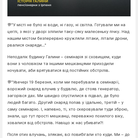
💬"У місті не було ні води, ні газу, ні світла. Готували ми на
цеглі, з якої у дворі зліпили таку-сяку малесеньку пічку. Над
нашим містом безперервно кружляли літаки, літали дрони,
рвалися снаряди…"
Неподалік будинку Галини – семінарія зі сховищем, куди
вони з чоловіком та іншими мешканцями приходили
ночувати, аби врятуватися від постійних обстрілів.
💬"Увечері 19 березня, коли ми перебували в семінарії,
ворожий снаряд влучив у будівлю, де стояв генератор,
загорівся дах. Ми швидко спустилися в підвал, де було
людей багато. Другий снаряд попав у їдальню, третій – у
саму семінарію. І, напевно, ті, хто скеровували туди зброю,
знали, що тут прості мешканці, переважно похилого віку,
ховалися від обстрілів. Навіщо ж нас убивати?!
Після отих влучань, злякані, всі повибігали хто куди. Ми – до