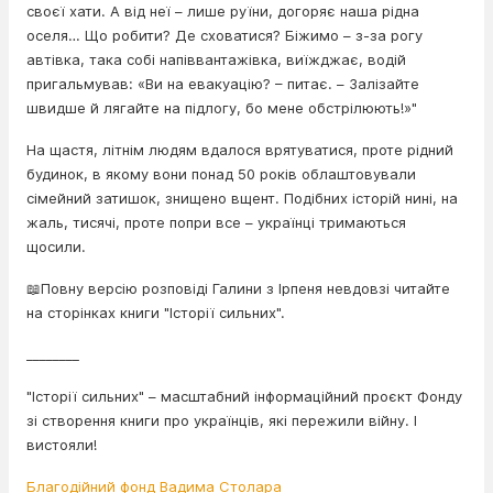
своєї хати. А від неї – лише руїни, догоряє наша рідна
оселя… Що робити? Де сховатися? Біжимо – з-за рогу
автівка, така собі напіввантажівка, виїжджає, водій
пригальмував: «Ви на евакуацію? – питає. – Залізайте
швидше й лягайте на підлогу, бо мене обстрілюють!»"
На щастя, літнім людям вдалося врятуватися, проте рідний
будинок, в якому вони понад 50 років облаштовували
сімейний затишок, знищено вщент. Подібних історій нині, на
жаль, тисячі, проте попри все – українці тримаються
щосили.
📖Повну версію розповіді Галини з Ірпеня невдовзі читайте
на сторінках книги "Історії сильних".
________
"Історії сильних" – масштабний інформаційний проєкт Фонду
зі створення книги про українців, які пережили війну. І
вистояли!
Благодійний фонд Вадима Столара