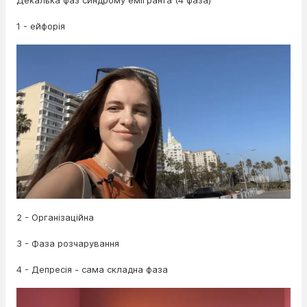
Декалька фаз синдрому емігранта (4 фаза)
1 - ейфорія
2 - Організаційна
3 - Фаза розчарування
4 - Депресія - сама складна фаза