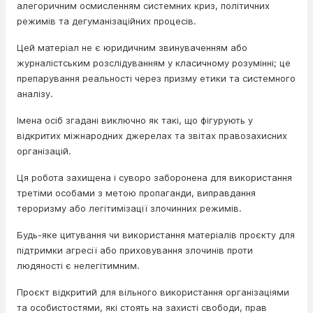
алегоричним осмисленням системних криз, політичних
режимів та дегуманізаційних процесів.
Цей матеріал не є юридичним звинуваченням або
журналістським розслідуванням у класичному розумінні; це
препарування реальності через призму етики та системного
аналізу.
Імена осіб згадані виключно як такі, що фігурують у
відкритих міжнародних джерелах та звітах правозахисних
організацій.
Ця робота захищена і суворо заборонена для використання
третіми особами з метою пропаганди, виправдання
тероризму або легітимізації злочинних режимів.
Будь-яке цитування чи використання матеріалів проєкту для
підтримки агресії або приховування злочинів проти
людяності є нелегітимним.
Проєкт відкритий для вільного використання організаціями
та особистостями, які стоять на захисті свободи, прав