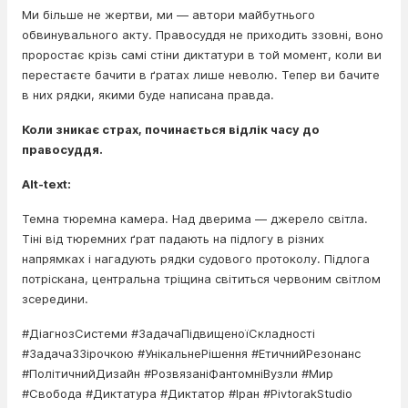
Ми більше не жертви, ми — автори майбутнього
обвинувального акту. Правосуддя не приходить ззовні, воно
проростає крізь самі стіни диктатури в той момент, коли ви
перестаєте бачити в ґратах лише неволю. Тепер ви бачите
в них рядки, якими буде написана правда.
Коли зникає страх, починається відлік часу до
правосуддя.
Alt-text:
Темна тюремна камера. Над дверима — джерело світла.
Тіні від тюремних ґрат падають на підлогу в різних
напрямках і нагадують рядки судового протоколу. Підлога
потріскана, центральна тріщина світиться червоним світлом
зсередини.
#ДіагнозСистеми #ЗадачаПідвищеноїСкладності
#ЗадачаЗЗірочкою #УнікальнеРішення #ЕтичнийРезонанс
#ПолітичнийДизайн #РозвязаніФантомніВузли #Мир
#Свобода #Диктатура #Диктатор #Іран #PivtorakStudio