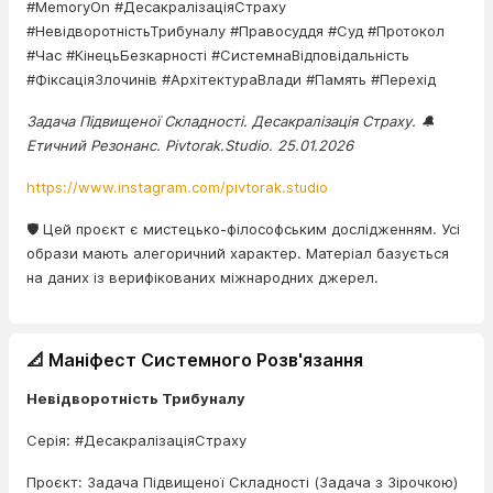
#MemoryOn #ДесакралізаціяСтраху
#НевідворотністьТрибуналу #Правосуддя #Суд #Протокол
#Час #КінецьБезкарності #СистемнаВідповідальність
#ФіксаціяЗлочинів #АрхітектураВлади #Память #Перехід
Задача Підвищеної Складності. Десакралізація Страху. 🔔
Етичний Резонанс. Pivtorak.Studio. 25.01.2026
https://www.instagram.com/pivtorak.studio
🛡️ Цей проєкт є мистецько-філософським дослідженням. Усі
образи мають алегоричний характер. Матеріал базується
на даних із верифікованих міжнародних джерел.
📐 Маніфест Системного Розв'язання
Невідворотність Трибуналу
Серія: #ДесакралізаціяСтраху
Проєкт: Задача Підвищеної Складності (Задача з Зірочкою)