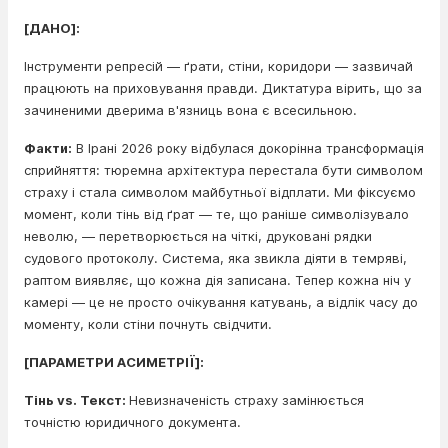
[ДАНО]:
Інструменти репресій — ґрати, стіни, коридори — зазвичай
працюють на приховування правди. Диктатура вірить, що за
зачиненими дверима в'язниць вона є всесильною.
Факти:
В Ірані 2026 року відбулася докорінна трансформація
сприйняття: тюремна архітектура перестала бути символом
страху і стала символом майбутньої відплати. Ми фіксуємо
момент, коли тінь від ґрат — те, що раніше символізувало
неволю, — перетворюється на чіткі, друковані рядки
судового протоколу. Система, яка звикла діяти в темряві,
раптом виявляє, що кожна дія записана. Тепер кожна ніч у
камері — це не просто очікування катувань, а відлік часу до
моменту, коли стіни почнуть свідчити.
[ПАРАМЕТРИ АСИМЕТРІЇ]:
Тінь vs. Текст:
Невизначеність страху замінюється
точністю юридичного документа.