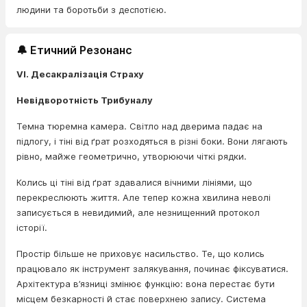
людини та боротьби з деспотією.
🔔 Етичний Резонанс
VI. Десакралізація Страху
Невідворотність Трибуналу
Темна тюремна камера. Світло над дверима падає на
підлогу, і тіні від ґрат розходяться в різні боки. Вони лягають
рівно, майже геометрично, утворюючи чіткі рядки.
Колись ці тіні від ґрат здавалися вічними лініями, що
перекреслюють життя. Але тепер кожна хвилина неволі
записується в невидимий, але незнищенний протокол
історії.
Простір більше не приховує насильство. Те, що колись
працювало як інструмент залякування, починає фіксуватися.
Архітектура в’язниці змінює функцію: вона перестає бути
місцем безкарності й стає поверхнею запису. Система