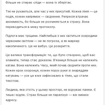
більше не стирає сліди — вона їх зберігає.
Тіні не рухаються, але час у них присутній. Кожна лінія — це
подія, кожен напрямок — свідчення. Репресія втрачає
анонімність, бо більше не розчиняється в страху. Вона
переводиться в мову протоколу.
Підлога має тріщини. Найглибша з них світиться зсередини
червоним світлом — не як погроза, а як маркер
накопиченого. Це не вибух. Це розкриття.
Це велика трансформація: те, що було створено, щоб вас
зламати, тепер стає доказом. В'язниця більше не належить
катам. Вона належить Часу, який почав свідчити проти них.
Кожен крок охоронця, кожен порух руки зі знаряддям
катувань — усе це вже зафіксовано в тінях, що стали
текстом.
Людина, яка стоїть у цьому просторі, не відчуває паніки. Є
тиша і відлік. Страх більше не паралізує — він змінює
адресу.