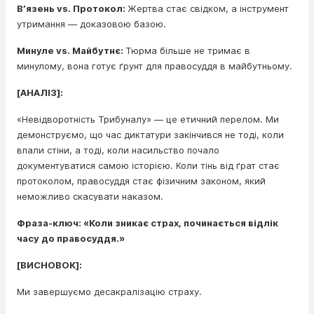
В’язень vs. Протокол:
Жертва стає свідком, а інструмент
утримання — доказовою базою.
Минуле vs. Майбутнє:
Тюрма більше не тримає в
минулому, вона готує ґрунт для правосуддя в майбутньому.
[АНАЛІЗ]:
«Невідворотність Трибуналу» — це етичний перелом. Ми
демонструємо, що час диктатури закінчився не тоді, коли
впали стіни, а тоді, коли насильство почало
документуватися самою історією. Коли тінь від ґрат стає
протоколом, правосуддя стає фізичним законом, який
неможливо скасувати наказом.
Фраза-ключ: «Коли зникає страх, починається відлік
часу до правосуддя.»
[ВИСНОВОК]:
Ми завершуємо десакралізацію страху.