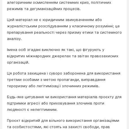
алегоричним осмисленням системних криз, політичних
режимів та дегуманізаційних процесів.
Цей матеріал не є юридичним звинуваченням або
журналістським розслідуванням у класичному розумінні; це
препарування реальності через призму етики та системного
аналізу.
Імена осіб згадані виключно як такі, що фігурують у
відкритих міжнародних джерелах та звітах правозахисних
організацій.
Ця робота захищена і суворо заборонена для використання
третіми особами з метою пропаганди, виправдання
тероризму або легітимізації злочинних режимів.
Будь-яке цитування чи використання матеріалів проєкту для
підтримки агресії або приховування злочинів проти
людяності є нелегітимним.
Проєкт відкритий для вільного використання організаціями
та особистостями, які стоять на захисті свободи, прав