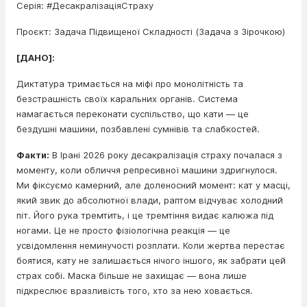
Серія: #ДесакралізаціяСтраху
Проєкт: Задача Підвищеної Складності (Задача з Зірочкою)
[ДАНО]:
Диктатура тримається на міфі про монолітність та
безстрашність своїх каральних органів. Система
намагається переконати суспільство, що кати — це
бездушні машини, позбавлені сумнівів та слабкостей.
Факти:
В Ірані 2026 року десакралізація страху почалася з
моменту, коли обличчя репресивної машини здригнулося.
Ми фіксуємо камерний, але доленосний момент: кат у масці,
який звик до абсолютної влади, раптом відчуває холодний
піт. Його рука тремтить, і це тремтіння видає калюжа під
ногами. Це не просто фізіологічна реакція — це
усвідомлення неминучості розплати. Коли жертва перестає
боятися, кату не залишається нічого іншого, як забрати цей
страх собі. Маска більше не захищає — вона лише
підкреслює вразливість того, хто за нею ховається.