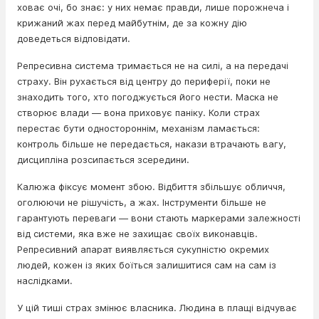
ховає очі, бо знає: у них немає правди, лише порожнеча і
крижаний жах перед майбутнім, де за кожну дію
доведеться відповідати.
Репресивна система тримається не на силі, а на передачі
страху. Він рухається від центру до периферії, поки не
знаходить того, хто погоджується його нести. Маска не
створює влади — вона приховує паніку. Коли страх
перестає бути одностороннім, механізм ламається:
контроль більше не передається, накази втрачають вагу,
дисципліна розсипається зсередини.
Калюжа фіксує момент збою. Відбиття збільшує обличчя,
оголюючи не рішучість, а жах. Інструменти більше не
гарантують переваги — вони стають маркерами залежності
від системи, яка вже не захищає своїх виконавців.
Репресивний апарат виявляється сукупністю окремих
людей, кожен із яких боїться залишитися сам на сам із
наслідками.
У цій тиші страх змінює власника. Людина в плащі відчуває