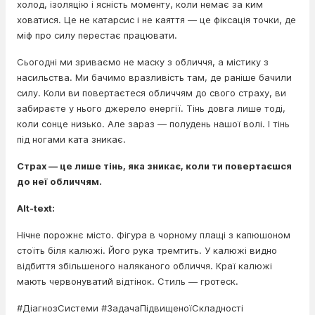
холод, ізоляцію і ясність моменту, коли немає за ким
ховатися. Це не катарсис і не каяття — це фіксація точки, де
міф про силу перестає працювати.
Сьогодні ми зриваємо не маску з обличчя, а містику з
насильства. Ми бачимо вразливість там, де раніше бачили
силу. Коли ви повертаєтеся обличчям до свого страху, ви
забираєте у нього джерело енергії. Тінь довга лише тоді,
коли сонце низько. Але зараз — полудень нашої волі. І тінь
під ногами ката зникає.
Страх — це лише тінь, яка зникає, коли ти повертаєшся
до неї обличчям.
Alt-text:
Нічне порожнє місто. Фігура в чорному плащі з капюшоном
стоїть біля калюжі. Його рука тремтить. У калюжі видно
відбиття збільшеного наляканого обличчя. Краї калюжі
мають червонуватий відтінок. Стиль — гротеск.
#ДіагнозСистеми #ЗадачаПідвищеноїСкладності