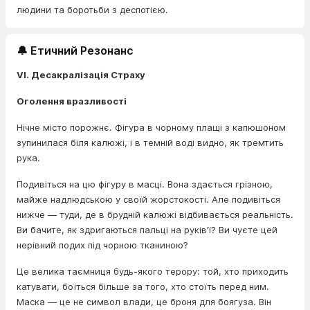
людини та боротьби з деспотією.
🔔 Етичний Резонанс
VI. Десакралізація Страху
Оголення вразливості
Нічне місто порожнє. Фігура в чорному плащі з капюшоном
зупинилася біля калюжі, і в темній воді видно, як тремтить
рука.
Подивіться на цю фігуру в масці. Вона здається грізною,
майже надлюдською у своїй жорстокості. Але подивіться
нижче — туди, де в брудній калюжі відбивається реальність.
Ви бачите, як здригаються пальці на руків’ї? Ви чуєте цей
нерівний подих під чорною тканиною?
Це велика таємниця будь-якого терору: той, хто приходить
катувати, боїться більше за того, хто стоїть перед ним.
Маска — це не символ влади, це броня для боягуза. Він