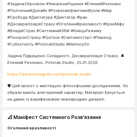
#ЗадачаЗЗірочкою #УнікальнеРішення #ЕтичнийРезонанс
#ПолітичнийДизайн #РозвязаніФантомніВузли #Мир
#Свобода #Диктатура #Диктатор #Іран
#ДесакралізаціяСтраху #ОголенняВразливості #КрахМіфу
#ВладаІСтрах #СистемнийЗбій #КінецьРежиму
#ПохоронСтраху #Гротеск #СмітникІсторії #Перехід
#Субєктність #PivtorakStudio #MemoryOn
Задача Підвищеної Складності. Десакралізація Страху. 🔔
Етичний Резонанс. Pivtorak.Studio. 25.01.2026
https://www.instagram.com/pivtorak.studio
🛡️ Цей проєкт є мистецько-філософським дослідженням. Усі
образи мають алегоричний характер. Матеріал базується
на даних із верифікованих міжнародних джерел.
📐 Маніфест Системного Розв'язання
Оголення вразливості