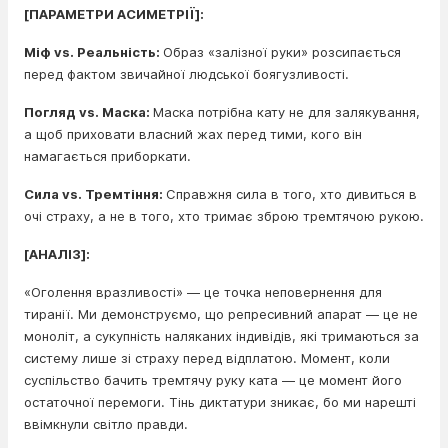
[ПАРАМЕТРИ АСИМЕТРІЇ]:
Міф vs. Реальність:
Образ «залізної руки» розсипається
перед фактом звичайної людської боягузливості.
Погляд vs. Маска:
Маска потрібна кату не для залякування,
а щоб приховати власний жах перед тими, кого він
намагається приборкати.
Сила vs. Тремтіння:
Справжня сила в того, хто дивиться в
очі страху, а не в того, хто тримає зброю тремтячою рукою.
[АНАЛІЗ]:
«Оголення вразливості» — це точка неповернення для
тиранії. Ми демонструємо, що репресивний апарат — це не
моноліт, а сукупність наляканих індивідів, які тримаються за
систему лише зі страху перед відплатою. Момент, коли
суспільство бачить тремтячу руку ката — це момент його
остаточної перемоги. Тінь диктатури зникає, бо ми нарешті
ввімкнули світло правди.