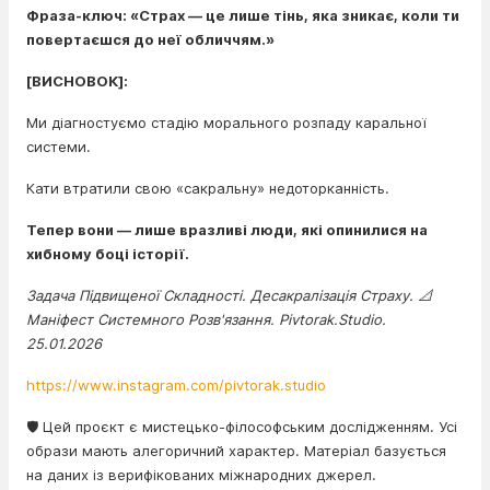
Фраза-ключ: «Страх — це лише тінь, яка зникає, коли ти
повертаєшся до неї обличчям.»
[ВИСНОВОК]:
Ми діагностуємо стадію морального розпаду каральної
системи.
Кати втратили свою «сакральну» недоторканність.
Тепер вони — лише вразливі люди, які опинилися на
хибному боці історії.
Задача Підвищеної Складності. Десакралізація Страху. 📐
Маніфест Системного Розв'язання. Pivtorak.Studio.
25.01.2026
https://www.instagram.com/pivtorak.studio
🛡️ Цей проєкт є мистецько-філософським дослідженням. Усі
образи мають алегоричний характер. Матеріал базується
на даних із верифікованих міжнародних джерел.