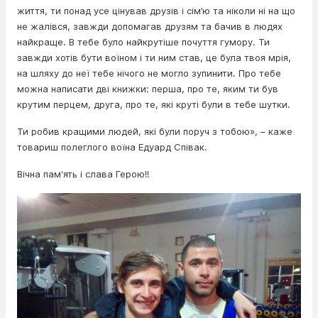
життя, ти понад усе цінував друзів і сім’ю та ніколи ні на що
не жалівся, завжди допомагав друзям та бачив в людях
найкраще. В тебе було найкрутіше почуття гумору. Ти
завжди хотів бути воїном і ти ним став, це була твоя мрія,
на шляху до неї тебе нічого не могло зупинити. Про тебе
можна написати дві книжки: перша, про те, яким ти був
крутим перцем, друга, про те, які круті були в тебе шутки.
Ти робив кращими людей, які були поруч з тобою», – каже
товариш полеглого воїна Едуард Співак.
Вічна пам‘ять і слава Герою!!