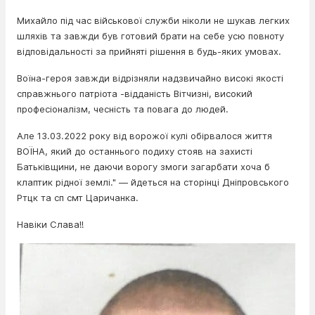
Михайло під час військової служби ніколи не шукав легких
шляхів та завжди був готовий брати на себе усю повноту
відповідальності за прийняті рішення в будь-яких умовах.
Воїна-героя завжди відрізняли надзвичайно високі якості
справжнього патріота -відданість Вітчизні, високий
професіоналізм, чесність та повага до людей.
Але 13.03.2022 року від ворожої кулі обірвалося життя
ВОЇНА, який до останнього подиху стояв на захисті
Батьківщини, не даючи ворогу змоги загарбати хоча б
клаптик рідної землі." — йдеться на сторінці Дніпровського
Ртцк та сп смт Царичанка.
Навіки Слава!!