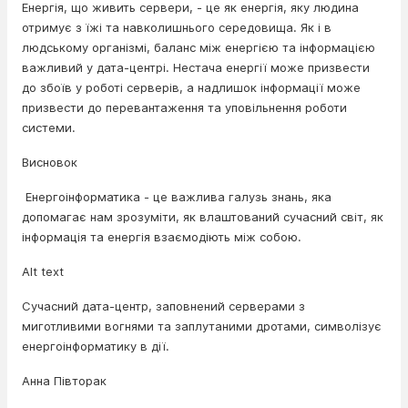
Енергія, що живить сервери, - це як енергія, яку людина
отримує з їжі та навколишнього середовища. Як і в
людському організмі, баланс між енергією та інформацією
важливий у дата-центрі. Нестача енергії може призвести
до збоїв у роботі серверів, а надлишок інформації може
призвести до перевантаження та уповільнення роботи
системи.
Висновок
Енергоінформатика - це важлива галузь знань, яка
допомагає нам зрозуміти, як влаштований сучасний світ, як
інформація та енергія взаємодіють між собою.
Alt text
Сучасний дата-центр, заповнений серверами з
миготливими вогнями та заплутаними дротами, символізує
енергоінформатику в дії.
Анна Півторак