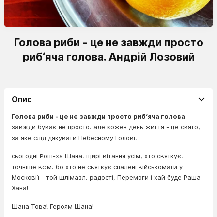
Голова риби - це не завжди просто
риб‘яча голова. Андрій Лозовий
Опис
Голова риби - це не завжди просто риб‘яча голова
.
завжди буває не просто. але кожен день життя - це свято,
за яке слід дякувати Небесному Голові.
сьогодні Рош-ха Шана. щирі вітання усім, хто святкує.
точніше всім. бо хто не святкує спалені військомати у
Московії - той шлімазл. радості, Перемоги і хай буде Раша
Хана!
Шана Това! Героям Шана!