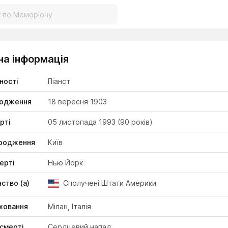
на інформація
ності
Піанст
родження
18 вересня 1903
рті
05 листопада 1993
(90 років)
ародження
Київ
ерті
Нью Йорк
ство (а)
Сполучені Штати Америки
ховання
Мілан, Італія
смерті
Сердцевий напад