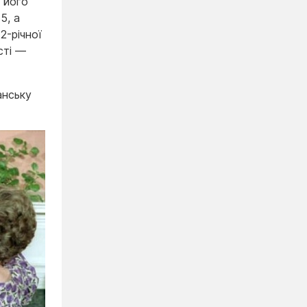
 його
5, а
2-річної
сті —
анську