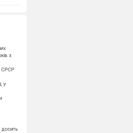
ших
ків з
а СРСР
д у
и
а досить