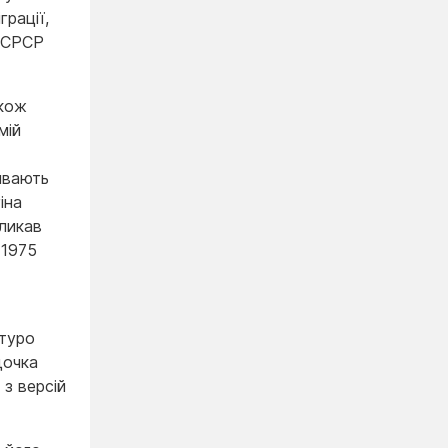
рації,
о СРСР
акож
мій
зивають
іна
кликав
 1975
ртуро
дочка
 з версій