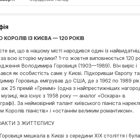
фія
 КОРОЛІВ ІЗ КИЄВА — 120 РОКІВ
єте ви, що в нашому місті народився один із найвидатні
в за всю історію музики? 1-го жовтня виповнюється 120 ро
одження Володимира Горовиця (1903—1989). ВІн виріс і
ався як особистість саме у Києві. Підкоривши Європу т
имир Горовиць емігрував до США, де з 1962 по 1989 рік
 аж 25 премій «Греммі» (одна з найпрестижніших нагоро
 музиці, яка існує з 1958 року — аналог «Оскара» в
графі). За неймовірний талант київського піаніста нарекл
 Королів піаністів» і «останнім великим романтиком».
 ФАКТИ З ЖИТТЄПИСУ
Горовиця мешкала в Києві з середини ХІХ століття і бул