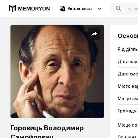
Українська
Основ
Рід діяль
Дата на
Дата сме
Місто н
Місце см
Громадян
Місце по
Горовиць Володимир
Самойлович
Причина 