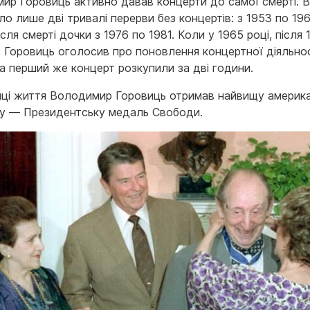
ир Горовиць активно давав концерти до самої смерті. В
ло лише дві тривалі перерви без концертів: з 1953 по 196
сля смерті дочки з 1976 по 1981. Коли у 1965 році, після 1
, Горовиць оголосив про поновлення концертної діяльно
на перший же концерт розкупили за дві години.
нці життя Володимир Горовиць отримав найвищу америк
у — Президентську медаль Свободи.