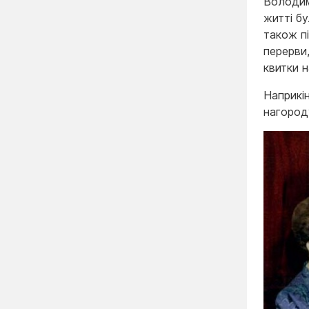
Володим
житті бу
також пі
перерви
квитки 
Наприкі
нагород