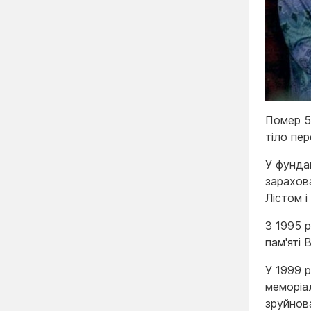
Помер 5
тіло пер
У фунда
зарахов
Лістом і
З 1995 
пам'яті
У 1999 
меморіа
зруйнов