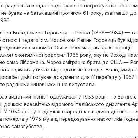
ю радянська влада неодноразово погрожувала після еміг
 не бував на батьківщині протягом 61-року, завітавши д
1986.
естра Володимира Горовиця — Регіна (1899—1984) — т
ністкою і педагогом. Чоловіком Регіни Горовиць був відо
радянський економіст Овсій Ліберман, автор концепції
ської) економічної реформи 1965 року, яку на Заході на
ю саме Лібермана. Через еміграцію брата до США — Рег
 багаторічних утисків від радянської влади. Володимир 
о себе і двічі готував документи для її переїзду у 1957 і
ле радянські чиновники її не випустили.
раз видатний піаніст одружився у 1933 році — з Вандою
і, дочкою всесвітньо відомого італійського диригента А
ні. У 1934 році у подружжя народилася єдина дитина — 
а померла у 1975-му від передозування наркотиків (одна
ючає самогубства).