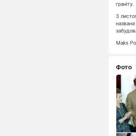
граніту.
З листо
названа
забудов
Maks Po
Фото