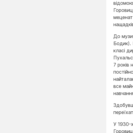
відомою
Горовиць
меценат
нащадкі
До музи
Бодик).
класі д
Пухальсь
7 років
постійно
найтала
все май
навчанн
Здобувш
переїха
У 1930-
Горовиц