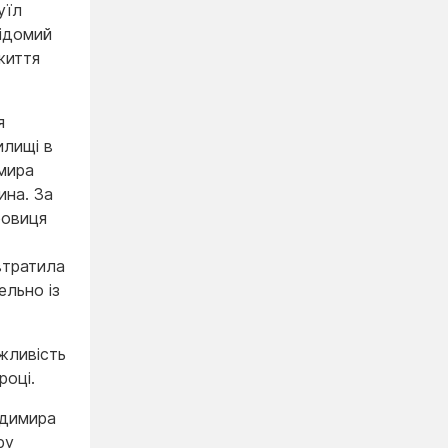
уїл
відомий
життя
я
илищі в
мира
ина. За
ровиця
втратила
ельно із
жливість
році.
одимира
ру