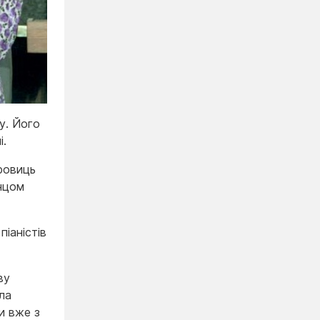
у. Його
і.
ровиць
енцом
іаністів
ву
ла
и вже з