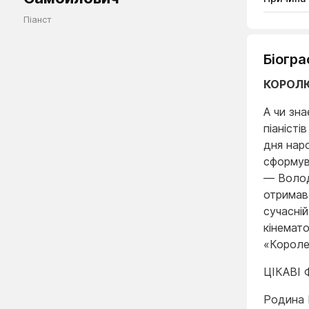
Піанст
Біогра
КОРОЛЮ
А чи зна
піаністі
дня нар
сформув
— Волод
отримав
сучасній
кінемато
«Королем
ЦІКАВІ
Родина 