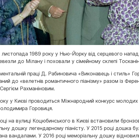
 листопада 1989 року у Нью-Йорку від серцевого напад
евезли до Мілану і поховали у сімейному склепі Тосканін
ментальній праці Д. Рабиновича «Виконавець і стиль» Го
аний до «велетнів романтичного піанізму» разом із Фер
 Сергієм Рахманіновим.
року у Києві проводиться Міжнародний конкурс молодих п
 Володимира Горовиця.
році на вулиці Коцюбинського в Києві встановили бронзо
льну дошку легендарному піаністу. У 2015 році дошка бу
ана вандалами. У 2016 році меморіальну дошку відновил