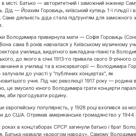
 в місті. Батько — авторитетний і заможний інженер Сам
. Дід — Йоахим Горовиць, київський купець 1-ї гільдії і 
. Саме діяльність діда стала підґрунтям для заможного 
в.
ки Володимира привернула мати — Софія Горовиць (Сон
 Вона сама 8 років навчалася у Київському музичному уч
иректора училища, видатного викладача-піаніста Володи
кого, до якого в січні 1913-го привела свого 9-річного с
 навчання в училищі та в консерваторії — Володимира Го
 залучали до участі у "публічних концертах", як
новитішого учня. Під час революції 1917 року — родина 
но, це змусило юного Володимира грати концерти парал
ям, аби прогодувати родину.
и європейську популярність, у 1928 році вхопився за мо
ти до США. Отримав американське громадянство у 1944 
х роках в концтаборах СРСР загинули батько і брат Вол
я. Батька назвали «ворогом народу». Самому Володими