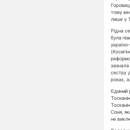
Горовиц
тому він
лише у 
Рідна с
була піа
україно-
(Косигін
реформо
зазнала
сестру д
роках, а
Єдиний 
Тосканін
Тоскані
Соня, як
не викл