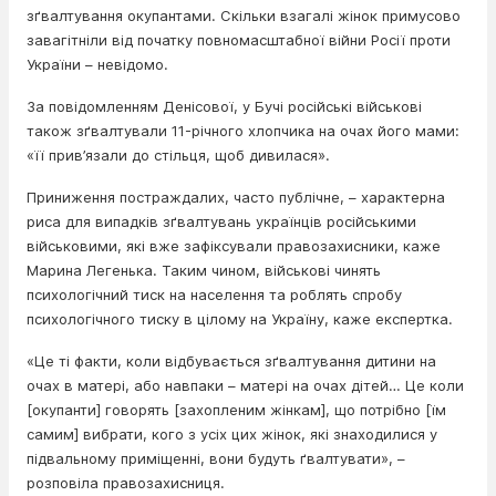
зґвалтування окупантами. Скільки взагалі жінок примусово
завагітніли від початку повномасштабної війни Росії проти
України – невідомо.
За повідомленням Денісової, у Бучі російські військові
також зґвалтували 11-річного хлопчика на очах його мами:
«її прив’язали до стільця, щоб дивилася».
Приниження постраждалих, часто публічне, – характерна
риса для випадків зґвалтувань українців російськими
військовими, які вже зафіксували правозахисники, каже
Марина Легенька. Таким чином, військові чинять
психологічний тиск на населення та роблять спробу
психологічного тиску в цілому на Україну, каже експертка.
«Це ті факти, коли відбувається зґвалтування дитини на
очах в матері, або навпаки – матері на очах дітей… Це коли
[окупанти] говорять [захопленим жінкам], що потрібно [їм
самим] вибрати, кого з усіх цих жінок, які знаходилися у
підвальному приміщенні, вони будуть ґвалтувати», –
розповіла правозахисниця.