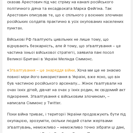
сказав Арестович під час стріму на каналі російського
політичного діяча та ексадвоката Марка Фейгіна. Так
Арестович описував те, що є спільного у воєнних злочинах
російських солдатів практично в усіх окупованих населених
пунктах.
Військові РФ ґвалтують цивільних не лише тому, що
відчувають безкарність, але й тому, що зґвалтування – це
частина їхньої військової стратегії, заявила пані посол
Великої Британії в Україні Мелінда Сіммонс.
«
Зґвалтування – це знаряддя війни
. Хоча ми ще не знаємо
повної міри його використання в Україні, вже ясно, що він
був частиною російського арсеналу… Жінок ґвалтували на
очах їхніх дітей, дівчат на очах у їхніх родин, як свідомий акт
підкорення. Зґвалтування є військовим злочином», –
написала Сіммонс у Twitter.
Поки війна триває, і території України продовжують бути під
окупацією, зрозуміти, скільки людей стали жертвами
зґвалтувань, неможливо – неможливо точно зібрати ці дані,