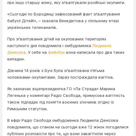
про іншу старшу жінку, яку зґвалтували російські окупанти.
«Сьогодні по Бородянці зафіксований факт зґвалтування
бабусі! Дітей!», – сказала Венедіктова у спільному етері
українських телеканалів.
Про зґвалтування дітей на окупованих територіях
наступного дня повідомила і омбудсменка
Людмила
Денісова
. У себе на
Фейсбук
вона написала про два таких
випадки.
Дівчина 14 років з Бучі була зґвалтована п’ятьма
чоловіками-окупантами. Зараз постраждала вагітна.
Як зазначає віцепрезидентка ГО «Ла Страда» Марина
Легенька у коментарі Радіо Свобода, примусова вагітність
також підпадає під поняття воєнних злочинів згідно із
Римським статутом.
В ефірі Радіо Свобода омбудсменка Людмила Денісова
повідомила, що станом на сьогодні вже 12 жінок погодилися
публічно розповісти про те, що вони завагітніли через