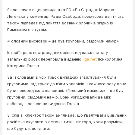
Як зазначає віцепрезидентка ГО «Ла Страда» Марина
Легенька у коментарі Радіо Свобода, примусова вагітність
також підпадає під поняття воєнних злочинів згідно із
Римським статутом.
«Головний висновок – це був груповий, свідомий намір»
Історії трьох постраждалих жінок від насильства у
загальних рисах переповіла виданню
liga.net
психологиня
Катерина Галянт.
За її словами в усіх трьох випадках зґвалтування були
груповими: від трьох до п’яти чоловіків. І кожного разу вони
були попередньо сплановані. «Головний висновок – це був
груповий, свідомий намір. Вони узгоджували це між
собою», – розповіла виданню Галянт.
Зі слів її клієнток також випливає, що ґвалтувати цивільних
російські окупанти в останні тижні-півтора, коли розуміли,
що будуть відступати.