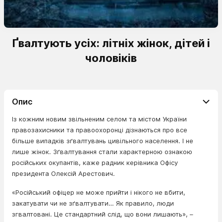
Ґвалтують усіх: літніх жінок, дітей і
чоловіків
Опис
Із кожним новим звільненим селом та містом України
правозахисники та правоохоронці дізнаються про все
більше випадків зґвалтувань цивільного населення. І не
лише жінок. Зґвалтування стали характерною ознакою
російських окупантів, каже радник керівника Офісу
президента Олексій Арестович.
«Російський офіцер не може прийти і нікого не вбити,
закатувати чи не зґвалтувати… Як правило, люди
згвалтовані. Це стандартний слід, що вони лишають», –