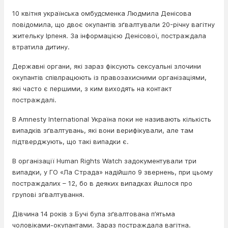
10 квітня українська омбудсменка Людмила Денісова
повідомила, що двоє окупантів зґвалтували 20-річну вагітну
жительку Ірпеня. За інформацією Денісової, постраждала
втратила дитину.
Державні органи, які зараз фіксують сексуальні злочини
окупантів співпрацюють із правозахисними організаціями,
які часто є першими, з ким виходять на контакт
постраждалі.
В Amnesty International Україна поки не називають кількість
випадків зґвалтувань, які вони верифікували, але там
підтверджують, що такі випадки є.
В організації Human Rights Watch задокументували три
випадки, у ГО «Ла Страда» надійшло 9 звернень, при цьому
постраждалих – 12, бо в деяких випадках йшлося про
групові зґвалтування.
Дівчина 14 років з Бучі була зґвалтована п’ятьма
чоловіками-окупантами. Зараз постраждала вагітна.