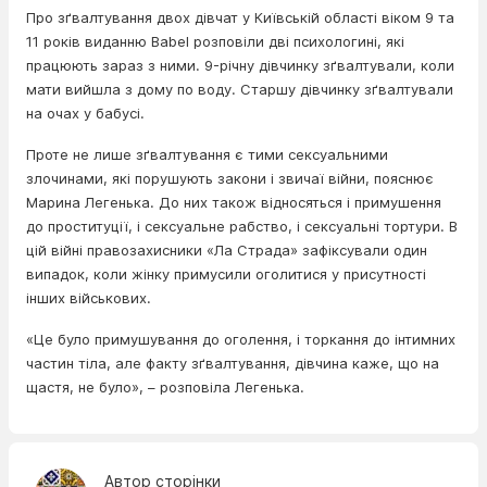
Про зґвалтування двох дівчат у Київській області віком 9 та
11 років виданню Babel розповіли дві психологині, які
працюють зараз з ними. 9-річну дівчинку зґвалтували, коли
мати вийшла з дому по воду. Старшу дівчинку зґвалтували
на очах у бабусі.
Проте не лише зґвалтування є тими сексуальними
злочинами, які порушують закони і звичаї війни, пояснює
Марина Легенька. До них також відносяться і примушення
до проституції, і сексуальне рабство, і сексуальні тортури. В
цій війні правозахисники «Ла Страда» зафіксували один
випадок, коли жінку примусили оголитися у присутності
інших військових.
«Це було примушування до оголення, і торкання до інтимних
частин тіла, але факту зґвалтування, дівчина каже, що на
щастя, не було», – розповіла Легенька.
Автор сторінки