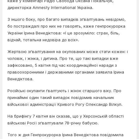
каже у коментарі Радіо Свобода Оксана Покальчук,
директорка Amnesty International Україна.
З іншого боку, про багато випадків зґвалтувань невідомо,
бо постраждалі про них не говорять, каже генпрокурорка
України Ірина Венедіктова: «І це зрозуміло: страх, біль,
відчай, тотальна недовіра до всіх».
Жертвою зґвалтування на окупованих може стати кожен: і
чоловік, і жінка, і дитина. Про те, що такі випадки вже
зафіксовано, 5 квітня під час координаційної наради з
правоохоронними і державними органами заявила Ірина
Венедіктова.
Російські окупанти ґвалтують і жінок старшого віку. Про
принаймні один такий випадок повідомив начальник
військової адміністрації Кривого Рогу Олександр Вілкул.
На брифінгу 7 квітня він сказав, що у Херсонській області
військові Росії зґвалтували 78-річну бабусю.
Того ж дня Генпрокурорка Ірина Венедіктова повідомила